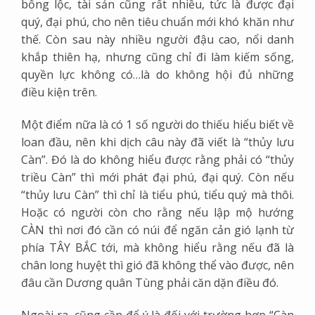
bổng lộc, tài sản cũng rất nhiều, tức là được đại
quý, đại phú, cho nên tiêu chuẩn mới khó khăn như
thế. Còn sau này nhiều người đậu cao, nổi danh
khắp thiên hạ, nhưng cũng chỉ đi làm kiếm sống,
quyền lực không có…là do không hội đủ những
điều kiện trên.
Một điểm nữa là có 1 số người do thiếu hiểu biết về
loan đầu, nên khi dịch câu này đã viết là “thủy lưu
Càn”. Đó là do không hiểu được rằng phải có “thủy
triều Càn” thì mới phát đại phú, đại quý. Còn nếu
“thủy lưu Càn” thì chỉ là tiểu phú, tiểu quý mà thôi.
Hoặc có người còn cho rằng nếu lập mộ hướng
CÀN thì nơi đó cần có núi để ngăn cản gió lạnh từ
phía TÂY BẮC tới, mà không hiểu rằng nếu đã là
chân long huyệt thì gió đã không thể vào được, nên
đâu cần Dương quân Tùng phải căn dặn điều đó.
Ngoài ra, cũng cần để ý là đối với trường hợp “Càn