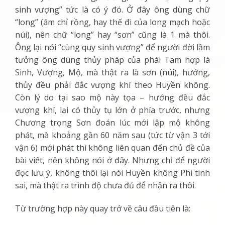
sinh vượng” tức là có ý đó. Ở đây ông dùng chữ
“long” (ám chỉ rồng, hay thế đi của long mạch hoặc
núi), nên chữ “long” hay “sơn” cũng là 1 mà thôi.
Ông lại nói “cùng quy sinh vượng” để người đời lầm
tưởng ông dùng thủy pháp của phái Tam hợp là
Sinh, Vượng, Mộ, mà thật ra là sơn (núi), hướng,
thủy đều phải đắc vượng khí theo Huyền không.
Còn lý do tại sao mộ này tọa – hướng đều đắc
vượng khí, lại có thủy tụ lớn ở phía trước, nhưng
Chương trọng Sơn đoán lúc mới lập mộ không
phát, mà khoảng gần 60 năm sau (tức từ vận 3 tới
vận 6) mới phát thì không liên quan đến chủ đề của
bài viết, nên không nói ở đây. Nhưng chỉ để người
đọc lưu ý, không thôi lại nói Huyền không Phi tinh
sai, mà thật ra trình độ chưa đủ để nhận ra thôi.
Từ trường hợp này quay trở về câu đầu tiên là: