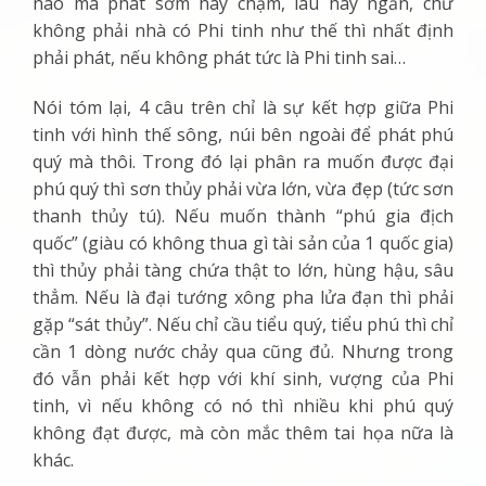
nào mà phát sớm hay chậm, lâu hay ngắn, chứ
không phải nhà có Phi tinh như thế thì nhất định
phải phát, nếu không phát tức là Phi tinh sai…
Nói tóm lại, 4 câu trên chỉ là sự kết hợp giữa Phi
tinh với hình thế sông, núi bên ngoài để phát phú
quý mà thôi. Trong đó lại phân ra muốn được đại
phú quý thì sơn thủy phải vừa lớn, vừa đẹp (tức sơn
thanh thủy tú). Nếu muốn thành “phú gia địch
quốc” (giàu có không thua gì tài sản của 1 quốc gia)
thì thủy phải tàng chứa thật to lớn, hùng hậu, sâu
thẳm. Nếu là đại tướng xông pha lửa đạn thì phải
gặp “sát thủy”. Nếu chỉ cầu tiểu quý, tiểu phú thì chỉ
cần 1 dòng nước chảy qua cũng đủ. Nhưng trong
đó vẫn phải kết hợp với khí sinh, vượng của Phi
tinh, vì nếu không có nó thì nhiều khi phú quý
không đạt được, mà còn mắc thêm tai họa nữa là
khác.