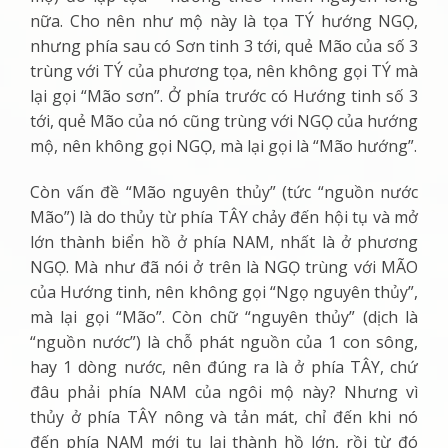
nữa. Cho nên như mộ này là tọa TÝ hướng NGỌ,
nhưng phía sau có Sơn tinh 3 tới, quẻ Mão của số 3
trùng với TÝ của phương tọa, nên không gọi TÝ mà
lại gọi “Mão sơn”. Ở phía trước có Hướng tinh số 3
tới, quẻ Mão của nó cũng trùng với NGỌ của hướng
mộ, nên không gọi NGỌ, mà lại gọi là “Mão hướng”.
Còn vấn đề “Mão nguyên thủy” (tức “nguồn nước
Mão”) là do thủy từ phía TÂY chảy đến hội tụ và mở
lớn thành biển hồ ở phía NAM, nhất là ở phương
NGỌ. Mà như đã nói ở trên là NGỌ trùng với MÃO
của Hướng tinh, nên không gọi “Ngọ nguyên thủy”,
mà lại gọi “Mão”. Còn chữ “nguyên thủy” (dịch là
“nguồn nước”) là chỗ phát nguồn của 1 con sông,
hay 1 dòng nước, nên đúng ra là ở phía TÂY, chứ
đâu phải phía NAM của ngôi mộ này? Nhưng vì
thủy ở phía TÂY nông và tản mát, chỉ đến khi nó
đến phía NAM mới tụ lại thành hồ lớn, rồi từ đó