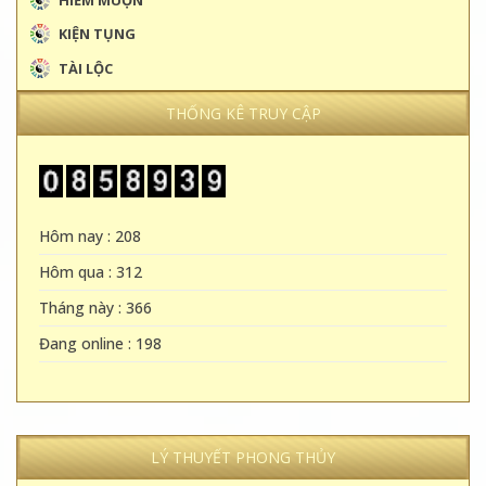
KIỆN TỤNG
TÀI LỘC
THỐNG KÊ TRUY CẬP
Hôm nay : 208
Hôm qua : 312
Tháng này : 366
Đang online : 198
LÝ THUYẾT PHONG THỦY