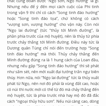
chắc cũng đoán được “Ngọ sơn, Ngọ hướng” là gì.
Nhưng nếu để ý đến mọi cách cuộc của Phi tinh
trong vận 9 thì chỉ có cách “Song tinh đáo hướng”
hoặc “Song tinh đáo tọa”, chứ không có cách
“vượng sơn, vượng hướng” cho vận này. Còn nói
“Ngọ lai đường” (tức “thủy tới Minh đường”, là
phần phía trước của mộ huyệt), nên là thủy từ phía
trước chảy thẳng tới Minh đường. Điều này tức là
Dương quân Tùng chỉ nói đến trường hợp “Song
tinh đáo hướng” mà thôi. Thủy chảy thẳng đến
Minh đường đúng ra là 1 hung cách của Loan đầu,
nhưng nếu gặp “Song tinh đáo hướng” thì sẽ phát
như sấm sét, nên mới xuất đại tướng trấn ngự biên
thùy. Hơn nữa, nói “Ngọ lai đường” tức là thủy xuất
phát từ Ngọ, nên nơi đó phải là vùng đất cao, hoặc
có núi thì nước mới có thể từ đó mà chảy thẳng đến
mộ huyệt, tức là phía trước nhà hay mộ đó đã đắc
cách “ngoại thủy hữu sơn”. Nếu núi càng cao, dòng