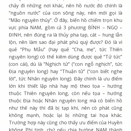
chảy đi những nơi khác, nên hồ nước đó chính là
“nguồn nước” của con sông này, nên mới gọi là
“Mão nguyên thủy”. Ở đây, biển hồ chiếm trọn khu
vực phía NAM, gồm cả 3 phương BÍNH – NGỌ –
ĐINH, nên đúng ra là thủy pha tạp, cát – hung lẫn
lộn, nên làm sao đại phát phú quý được? Đó là vì
quẻ “Phụ Mẫu” (hay quẻ “Cha, mẹ”, tức Thiên
nguyên long) có thể kiêm dùng được quẻ “Tử tức”
(con cái), dù là “Nghịch tử” (“con ngỗ nghịch”, tức
Địa nguyên long) hay “Thuận tử” (“con biết nghe
lời”, tức Nhân nguyên long). Đây chính là ưu điểm
lớn khi thiết lập nhà hay mộ theo tọa – hướng
thuộc Thiên nguyên long, còn nếu tọa – hướng
thuộc Địa hoặc Nhân nguyên long mà có biển hồ
như thế này thì đã bị tạp khí, nên có phát cũng
không mạnh, hoặc lại bị những tai họa khác.
Trường hợp này cũng cho thấy ưu điểm của Huyền
không Phi tinh, chứ nếu chia hướng NAM thành