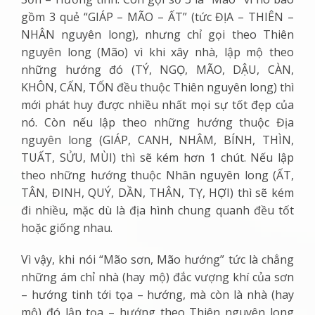
gồm 3 quẻ “GIÁP – MÃO – ẤT” (tức ĐỊA – THIÊN –
NHÂN nguyên long), nhưng chỉ gọi theo Thiên
nguyên long (Mão) vì khi xây nhà, lập mộ theo
những hướng đó (TÝ, NGỌ, MÃO, DẬU, CÀN,
KHÔN, CẤN, TỐN đều thuộc Thiên nguyên long) thì
mới phát huy được nhiều nhất mọi sự tốt đẹp của
nó. Còn nếu lập theo những hướng thuộc Địa
nguyên long (GIÁP, CANH, NHÂM, BÍNH, THÌN,
TUẤT, SỬU, MÙI) thì sẽ kém hơn 1 chút. Nếu lập
theo những hướng thuộc Nhân nguyên long (ẤT,
TÂN, ĐINH, QUÝ, DẦN, THÂN, TỴ, HỢI) thì sẽ kém
đi nhiều, mặc dù là địa hình chung quanh đều tốt
hoặc giống nhau.
Vì vậy, khi nói “Mão sơn, Mão hướng” tức là chẳng
những ám chỉ nhà (hay mộ) đắc vượng khí của sơn
– hướng tinh tới tọa – hướng, mà còn là nhà (hay
mộ) đó lập tọa – hướng theo Thiên nguyên long