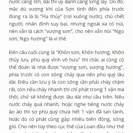
nước càng lớn, dài thì uy danh càng lừng lẫy. Do đó,
mặc dù vượng khí của Sơn tinh đến phía trước
đúng ra là bị “Hạ thủy” (rơi xuống nước), chủ chết
người, nhân đinh suy bại, nhưng ngoài xa có núi,
nên vẫn là cách “vượng sơn”, cho nên vẫn nói “Ngọ
sơn, Ngọ hướng” là vì thế.
Đến câu cuối cùng là “
Khôn sơn, Khôn hướng, Khôn
thủy lưu, phú quý vĩnh vô hưu
” thì chắc ai cũng có
thể đoán là nhà được “vượng sơn, vượng hướng”,
phía trước có con sông chảy qua nên phú quý lâu
dài. Điều cần lưu ý là con sông cần phải chảy chậm
rãi, còn nếu chảy nhanh thì chỉ phát trong 1 vận mà
thôi, chứ sẽ không được lâu dài như câu trên. Nếu
nước chảy quá nhanh, hoặc nghe tiếng nước chảy
ào ào thì sợ phú quý chưa hết 1 vận đã tan tành,
hoặc dù có phát cũng gặp nhiều biến động, sóng
gió. Cho nên tùy theo cục thế của Loan đầu như thế