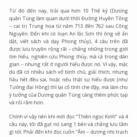
Từ đó đến nay, trải qua hơn 10 Thế kỷ (Dương
quân Tùng làm quan dưới thời Đường Huyền Tông
– cai trị Trung hoa từ năm 713 đến 762 sau Công
Nguyên. Đến khi có loạn An lộc Sơn thì ông về ẩn
dật, viết sách và dạy Phong thủy), 4 câu trên đã
được lưu truyền rộng rãi – chẳng những trong giới
tìm hiểu, nghiên cứu Phong thủy, mà cả trong dân
gian – nhưng rất ít người hiểu được nó. Vì vậy, mặc
dù đã có nhiều sách vở bình chú, giải thích, nhưng
hầu hết đều sai, hoặc nếu thật sự hiểu được (như
Tưởng đại Hồng) thì lại cố tình che đậy, mà làm cho
ý tưởng của Dương quân Tùng càng thêm phức tạp
và rối rắm hơn.
Chính vì vậy nên khi mới đọc “Thiên ngọc Kinh” và 4
câu này, tôi đã gạt nó sang 1 bên và chẳng lưu tâm
gì tới. Phải đến khi đọc cuốn “Âm – dương nhị trạch