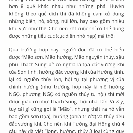
hơn 8 quẻ khác nhau như những phái Huyền
không theo quẻ dịch thì đã không dám xử dụng
những biển, hồ, sông, núi lớn, hay bao gồm nhiều
khu vực như thế. Cho nên rốt cuộc chỉ có thể dùng
được những tiểu cục (cục diện nhỏ hẹp) mà thôi.
Qua trường hợp này, người đọc đã có thể hiểu
được “
Mão sơn, Mão hướng, Mão nguyên thủy, sậu
phú Thạch Sùng bỉ
” có nghĩa là tọa đắc vượng khí
của Sơn tinh, hướng đắc vượng khí của Hướng tinh,
lại có nguồn thủy lớn, hội tụ tại phương vị của
chính hướng (như trường hợp này là mộ hướng
NGỌ, phương NGỌ có nguồn thủy tụ hội) thì mới
được giàu có như Thạch Sùng thời nhà Tấn. Vì vậy,
tuy cái gì cũng gọi là “Mão”, nhưng thật ra nó vẫn
bao gồm sơn (tọa), hướng (phía trước) và thủy đều
đắc vượng khí. Cho nên khi Tưởng đại Hồng chú 4
câu này đã viết “long, hướng, thủy 3 loại cùng quy