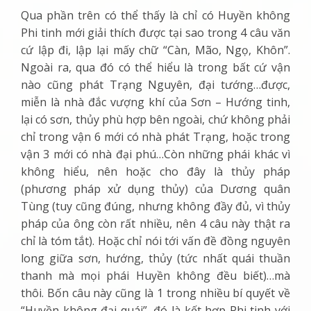
Qua phần trên có thể thấy là chỉ có Huyền không
Phi tinh mới giải thích được tại sao trong 4 câu văn
cứ lập đi, lập lại mấy chữ “Càn, Mão, Ngọ, Khôn”.
Ngoài ra, qua đó có thể hiểu là trong bất cứ vận
nào cũng phát Trạng Nguyên, đại tướng…được,
miễn là nhà đắc vượng khí của Sơn – Hướng tinh,
lại có sơn, thủy phù hợp bên ngoài, chứ không phải
chỉ trong vận 6 mới có nhà phát Trạng, hoặc trong
vận 3 mới có nhà đại phú…Còn những phái khác vì
không hiểu, nên hoặc cho đây là thủy pháp
(phương pháp xử dụng thủy) của Dương quân
Tùng (tuy cũng đúng, nhưng không đầy đủ, vì thủy
pháp của ông còn rất nhiều, nên 4 câu này thật ra
chỉ là tóm tắt). Hoặc chỉ nói tới vấn đề đồng nguyên
long giữa sơn, hướng, thủy (tức nhất quái thuần
thanh mà mọi phái Huyền không đều biết)…mà
thôi. Bốn câu này cũng là 1 trong nhiều bí quyết về
“Huyền không đại quái”, đó là kết hợp Phi tinh với