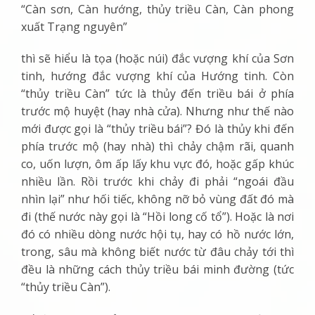
“
Càn sơn, Càn hướng, thủy triều Càn, Càn phong
xuất Trạng nguyên
”
thì sẽ hiểu là tọa (hoặc núi) đắc vượng khí của Sơn
tinh, hướng đắc vượng khí của Hướng tinh. Còn
“thủy triều Càn” tức là thủy đến triều bái ở phía
trước mộ huyệt (hay nhà cửa). Nhưng như thế nào
mới được gọi là “thủy triều bái”? Đó là thủy khi đến
phía trước mộ (hay nhà) thì chảy chậm rãi, quanh
co, uốn lượn, ôm ấp lấy khu vực đó, hoặc gấp khúc
nhiều lần. Rồi trước khi chảy đi phải “ngoái đầu
nhìn lại” như hối tiếc, không nỡ bỏ vùng đất đó mà
đi (thế nước này gọi là “Hồi long cố tổ”). Hoặc là nơi
đó có nhiều dòng nước hội tụ, hay có hồ nước lớn,
trong, sâu mà không biết nước từ đâu chảy tới thì
đều là những cách thủy triều bái minh đường (tức
“thủy triều Càn”).