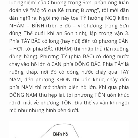
lục nghiệm” của Chương trọng Sơn, phần ông luận
đoán về “Mộ tổ của Kê trung Đường”, tôi mới dần
dần nghĩ ra. Ngôi mộ này tọa TÝ hướng NGỌ kiêm
NHÂM – BÍNH (trên 3 độ – vì Chương trọng Sơn
dùng Thế quái khi an Sơn tinh), lập trong vận 3.
Phía TÂY BẮC có long (hay núi) đến từ phương CÀN
– HỢI, tới phía BẮC (KHẢM) thì nhập thủ (lặn xuống
đồng bằng). Phương TÝ (phía BẮC) có dòng nước
chảy vào hồ lớn ở CẤN phía ĐÔNG BẮC. Phía TÂY là
ruộng thấp, nơi đó có dòng nước chảy qua TÂY
NAM, đến phương KHÔN thì uốn khúc, chảy đến
phía NAM thì mở thành biển hồ lớn. Khi qua phía
ĐÔNG NAM thu hẹp lại, tới phương TỐN uốn khúc
rồi đi mất về phương TỐN. Địa thế và vận khí ngôi
mộ như những hình bên dưới.