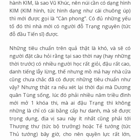
hành KIM, là sao Vũ Khúc, nên núi cần có dạng hình
KIM (KIM hình, tức hình dạng như cái chuông úp)
thì mới được gọi là “Càn phong”. Có đủ những yếu
tố đó thì nhà mới có người đỗ Trạng nguyên (tức
đỗ đầu Tiến sĩ) được.
Những tiêu chuẩn trên quả thật là khó, và sẽ có
người đặt câu hỏi rằng tại sao thời nay (hay những
thời trước) có nhiều người học rất giỏi, đậu rất cao,
danh tiếng lẫy lừng, thế nhưng mồ mả hay nhà cửa
cũng chưa chắc đã có được những tiêu chuẩn như
vậy? Nhưng thật ra nếu xét lại thời đại mà Dương
quân Tùng sống, lúc đó phải nhiều năm triều đình
mới mở 1 khóa thi, mà ai đậu Trạng thì không
những là chỉ có cái bằng cấp hư danh, mà sẽ được
trọng dụng, địa vị sau này ít nhất cũng phải tới
Thượng thư (tức bộ trưởng) hoặc Tể tướng (tức
Thủ tướng) bây giờ, cho nên quyền lực rất lớn,