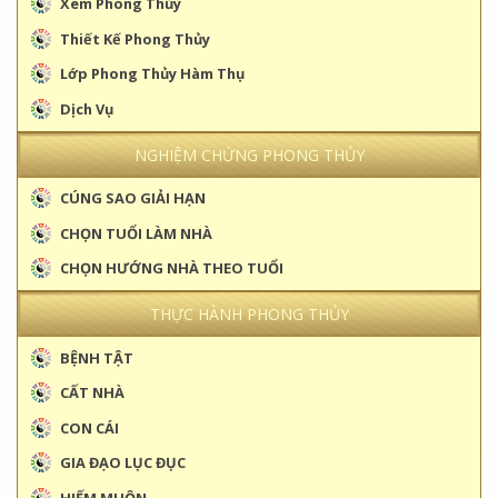
Xem Phong Thủy
Thiết Kế Phong Thủy
Lớp Phong Thủy Hàm Thụ
Dịch Vụ
NGHIỆM CHỨNG PHONG THỦY
CÚNG SAO GIẢI HẠN
CHỌN TUỔI LÀM NHÀ
CHỌN HƯỚNG NHÀ THEO TUỔI
THỰC HÀNH PHONG THỦY
BỆNH TẬT
CẤT NHÀ
CON CÁI
GIA ĐẠO LỤC ĐỤC
HIẾM MUỘN