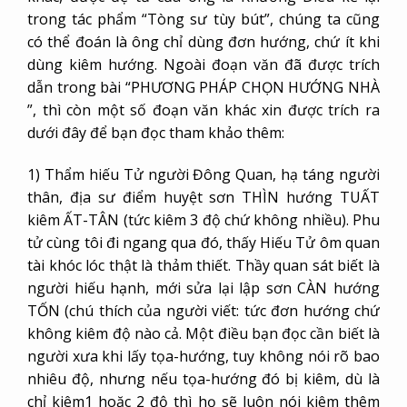
trong tác phẩm “Tòng sư tùy bút”, chúng ta cũng
có thể đoán là ông chỉ dùng đơn hướng, chứ ít khi
dùng kiêm hướng. Ngoài đoạn văn đã được trích
dẫn trong bài “PHƯƠNG PHÁP CHỌN HƯỚNG NHÀ
”, thì còn một số đoạn văn khác xin được trích ra
dưới đây để bạn đọc tham khảo thêm:
1) Thẩm hiếu Tử người Đông Quan, hạ táng người
thân, địa sư điểm huyệt sơn THÌN hướng TUẤT
kiêm ẤT-TÂN (tức kiêm 3 độ chứ không nhiều). Phu
tử cùng tôi đi ngang qua đó, thấy Hiếu Tử ôm quan
tài khóc lóc thật là thảm thiết. Thầy quan sát biết là
người hiếu hạnh, mới sửa lại lập sơn CÀN hướng
TỐN (chú thích của người viết: tức đơn hướng chứ
không kiêm độ nào cả. Một điều bạn đọc cần biết là
người xưa khi lấy tọa-hướng, tuy không nói rõ bao
nhiêu độ, nhưng nếu tọa-hướng đó bị kiêm, dù là
chỉ kiêm1 hoặc 2 độ thì họ sẽ luôn nói kiêm thêm