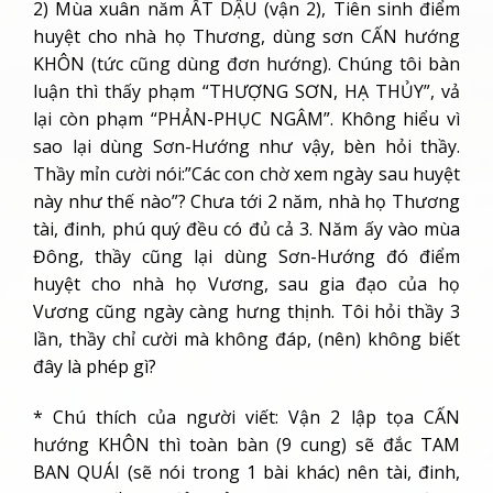
2) Mùa xuân năm ẤT DẬU (vận 2), Tiên sinh điểm
huyệt cho nhà họ Thương, dùng sơn CẤN hướng
KHÔN (tức cũng dùng đơn hướng). Chúng tôi bàn
luận thì thấy phạm “THƯỢNG SƠN, HẠ THỦY”, vả
lại còn phạm “PHẢN-PHỤC NGÂM”. Không hiểu vì
sao lại dùng Sơn-Hướng như vậy, bèn hỏi thầy.
Thầy mỉn cười nói:”Các con chờ xem ngày sau huyệt
này như thế nào”? Chưa tới 2 năm, nhà họ Thương
tài, đinh, phú quý đều có đủ cả 3. Năm ấy vào mùa
Đông, thầy cũng lại dùng Sơn-Hướng đó điểm
huyệt cho nhà họ Vương, sau gia đạo của họ
Vương cũng ngày càng hưng thịnh. Tôi hỏi thầy 3
lần, thầy chỉ cười mà không đáp, (nên) không biết
đây là phép gì?
* Chú thích của người viết: Vận 2 lập tọa CẤN
hướng KHÔN thì toàn bàn (9 cung) sẽ đắc TAM
BAN QUÁI (sẽ nói trong 1 bài khác) nên tài, đinh,