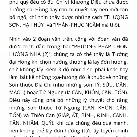
phú quý đều có đủ. Chỉ vì Khương Diêu chưa được
Tưởng đại Hồng dạy cho bí quyết này nên mới còn
bỡ ngỡ, chỉ nhìn thấy được những cách “THƯỢNG
SƠN, HẠ THỦY” và “PHẢN-PHỤC NGÂM mà thôi.
Nhìn vào 2 đoạn văn trên, cộng với đoạn văn đã
được trích dẫn trong bài “PHƯƠNG PHÁP CHỌN
HƯỚNG NHÀ (2)”, chúng ta có thể thấy là Tưởng
đại Hồng khi chọn hướng thường là lấy đơn hướng,
chứ không lấy kiêm 3 độ như 1 số phái khác hay
làm, bất kể những tọa-hướng đó là thuộc về những
Sơn thuộc Địa Chi (như những sơn TÝ, SỬU, DẦN,
MÃO…) hoặc Tứ Ngung (là CÀN, KHÔN, CẤN, TỐN).
Điều này cũng phá bỏ những lý thuyết cho rằng
những Sơn thuộc Tứ Ngung (CÀN, KHÔN, CẤN,
TỐN) và Thiên Can (GIÁP, ẤT, BÍNH, ĐINH, CANH,
TÂN, NHÂM, QUÝ), khí của chúng đều quá mạnh,
nên không thể lấy đơn hướng (tức lấy tuyến chính