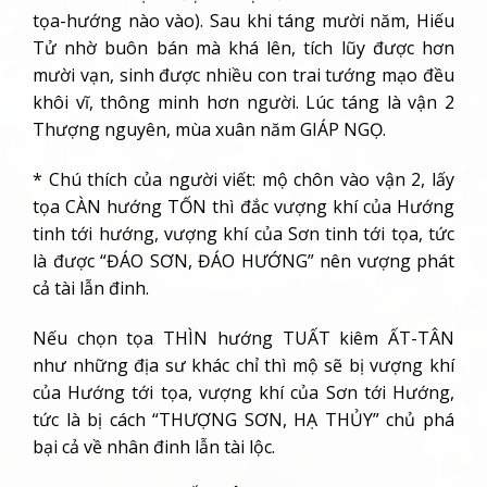
tọa-hướng nào vào). Sau khi táng mười năm, Hiếu
Tử nhờ buôn bán mà khá lên, tích lũy được hơn
mười vạn, sinh được nhiều con trai tướng mạo đều
khôi vĩ, thông minh hơn người. Lúc táng là vận 2
Thượng nguyên, mùa xuân năm GIÁP NGỌ.
* Chú thích của người viết: mộ chôn vào vận 2, lấy
tọa CÀN hướng TỐN thì đắc vượng khí của Hướng
tinh tới hướng, vượng khí của Sơn tinh tới tọa, tức
là được “ĐÁO SƠN, ĐÁO HƯỚNG” nên vượng phát
cả tài lẫn đinh.
Nếu chọn tọa THÌN hướng TUẤT kiêm ẤT-TÂN
như những địa sư khác chỉ thì mộ sẽ bị vượng khí
của Hướng tới tọa, vượng khí của Sơn tới Hướng,
tức là bị cách “THƯỢNG SƠN, HẠ THỦY” chủ phá
bại cả về nhân đinh lẫn tài lộc.