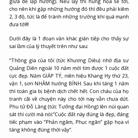
giữa để lập hướng). Nếu lấy thì hung họa sẽ tới,
cho nên khi gặp những hướng đó thì đều phải kiêm
2, 3 độ, tức là để tránh những trường khí quá mạnh
đưa tới!!!
Dưới đây là 1 đoạn văn khác gián tiếp cho thấy sự
sai lầm của lý thuyết trên như sau:
“Thông gia của tôi (tức Khương Diêu) nhờ địa sư
Quảng Diên ngoài 10 năm mới tìm được 1 cuộc đất
cực đẹp. Năm GIÁP TÝ, niên hiệu Khang Hy thứ 23,
vận 1, sơn NHÂM hướng BÍNH. Sau khi táng 1 năm
thì toàn gia bị bệnh dịch chết hết. Con cháu của họ
tranh cãi về chuyện này cho tới nay vẫn chưa dứt.
Phu tử Đỗ Lăng (tức Tưởng đại Hồng) lên núi quan
sát thì cười mà nói:”Cuộc đất này đúng là đẹp, đáng
tiếc phạm vào “Phản ngâm, Phục ngân” gặp họa vì
táng không đúng thời vậy”.