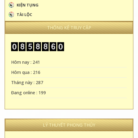
KIỆN TỤNG
TÀI LỘC
THỐNG KÊ TRUY CẬP
Hôm nay : 241
Hôm qua : 216
Tháng này : 287
Đang online : 199
LÝ THUYẾT PHONG THỦY