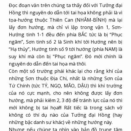
Đọc đoạn văn trên chúng ta thấy đối với Tưởng đại
Hồng thì nguyên do dẫn tới tai họa không phải là vì
tọa-hướng thuộc Thiên Can (NHÂM-BÍNH) mà lại
lấy đơn hướng, mà chỉ vì lập trong vận 1, Sơn-
Hướng tinh 1-1 đều đến phía BẮC tức là bị “Phục
ngâm”, Sơn tinh số 2 là Sinh khí tới Hướng nên bị
“Hạ thủy”, Hướng tinh số 9 tới hướng (phía NAM) là
suy khí mà còn bị “Phục ngâm”. Đó mới chính là
nguyên do dẫn đến tai họa mà thôi.
Còn một số trường phái khác lại cho rằng khí của
những Sơn thuộc Địa Chi, nhất là những Sơn của
Tứ Chính (tức TÝ, NGỌ, MÃO, DẬU) thì khí trường
của nó cực mạnh, cho nên không được lấy đơn
hướng, mà phải kiêm 2, 3 độ để tránh lực của nó thì
mới không bị tai họa!!! Rất tiếc là trong sách vở
không có thí dụ nào của Tưởng đại Hồng (hay
những bậc danh sư khác) về những hướng này.
Nhưng nếu chúng ta nhìn vào bản đồ trung tâm