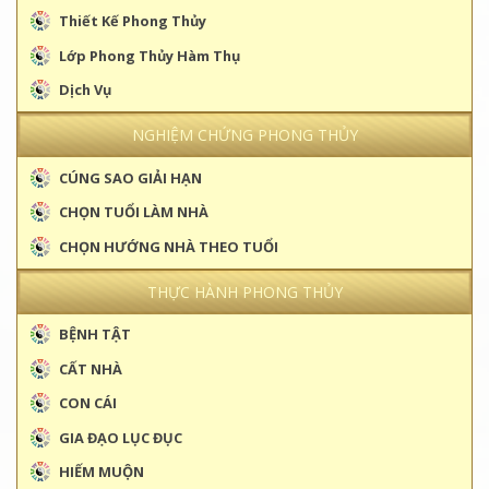
Thiết Kế Phong Thủy
Lớp Phong Thủy Hàm Thụ
Dịch Vụ
NGHIỆM CHỨNG PHONG THỦY
CÚNG SAO GIẢI HẠN
CHỌN TUỔI LÀM NHÀ
CHỌN HƯỚNG NHÀ THEO TUỔI
THỰC HÀNH PHONG THỦY
BỆNH TẬT
CẤT NHÀ
CON CÁI
GIA ĐẠO LỤC ĐỤC
HIẾM MUỘN