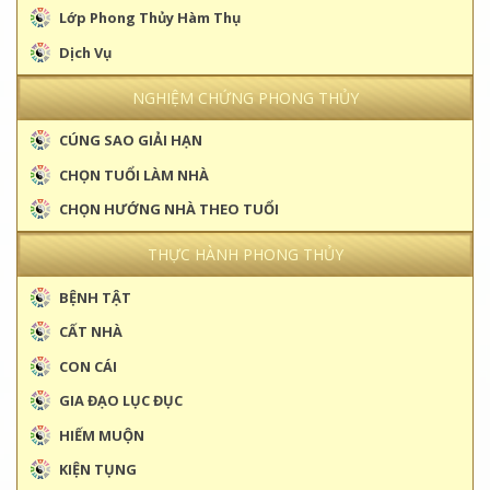
Lớp Phong Thủy Hàm Thụ
Dịch Vụ
NGHIỆM CHỨNG PHONG THỦY
CÚNG SAO GIẢI HẠN
CHỌN TUỔI LÀM NHÀ
CHỌN HƯỚNG NHÀ THEO TUỔI
THỰC HÀNH PHONG THỦY
BỆNH TẬT
CẤT NHÀ
CON CÁI
GIA ĐẠO LỤC ĐỤC
HIẾM MUỘN
KIỆN TỤNG