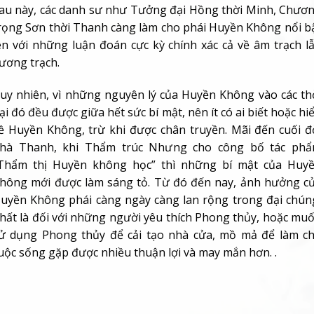
au này, các danh sư như Tưởng đại Hồng thời Minh, Chươ
rọng Sơn thời Thanh càng làm cho phái Huyền Không nổi b
ên với những luận đoán cực kỳ chính xác cả về âm trạch l
ương trạch.
uy nhiên, vì những nguyên lý của Huyền Không vào các th
ại đó đều được giữa hết sức bí mật, nên ít có ai biết hoặc hi
ề Huyền Không, trừ khi được chân truyền. Mãi đến cuối đ
hà Thanh, khi Thẩm trúc Nhưng cho công bố tác ph
Thẩm thị Huyền không học” thì những bí mật của Huy
hông mới được làm sáng tỏ. Từ đó đến nay, ảnh hưởng c
uyền Không phái càng ngày càng lan rộng trong đại chún
hất là đối với những người yêu thích Phong thủy, hoặc mu
ử dụng Phong thủy để cải tạo nhà cửa, mồ mả để làm c
uộc sống gặp được nhiều thuận lợi và may mắn hơn. .