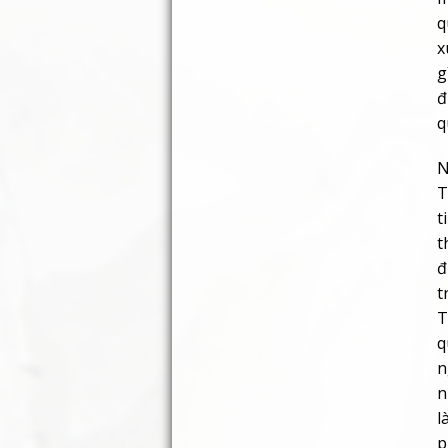
q
x
g
đ
q
N
T
t
t
đ
t
T
q
n
n
l
p