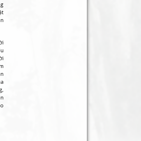
ng
ật
ẫn
ời
ểu
ời
ẩm
ền
ủa
g,
ốn
ho