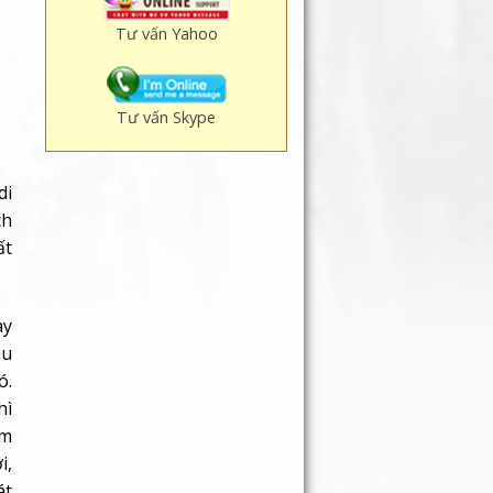
Tư vấn Yahoo
Tư vấn Skype
di
ch
ất
ay
hu
ó.
hì
àm
i,
át