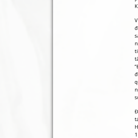
K
V
đ
s
n
t
t
“
đ
q
n
s
Đ
t
H
1