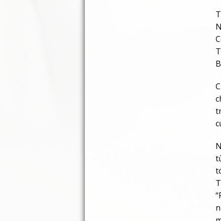
T
N
C
T
B
C
c
t
c
N
t
t
T
“
n
m