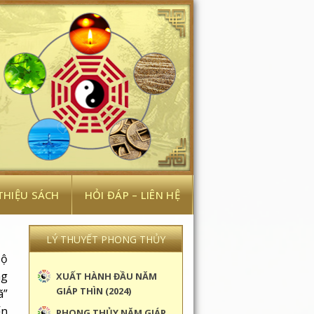
 THIỆU SÁCH
HỎI ĐÁP – LIÊN HỆ
LÝ THUYẾT PHONG THỦY
bộ
ng
XUẤT HÀNH ĐẦU NĂM
GIÁP THÌN (2024)
ã”
ến
PHONG THỦY NĂM GIÁP