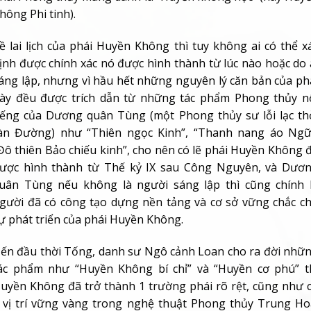
hông Phi tinh).
ề lai lịch của phái Huyền Không thì tuy không ai có thể x
ịnh được chính xác nó được hình thành từ lúc nào hoặc do 
áng lập, nhưng vì hầu hết những nguyên lý căn bản của ph
ày đều được trích dẫn từ những tác phẩm Phong thủy n
iếng của Dương quân Tùng (một Phong thủy sư lỗi lạc th
àn Đường) như “Thiên ngọc Kinh”, “Thanh nang áo Ngữ
Đô thiên Bảo chiếu kinh”, cho nên có lẽ phái Huyền Không 
ược hình thành từ Thế kỷ IX sau Công Nguyên, và Dươ
uân Tùng nếu không là người sáng lập thì cũng chính 
gười đã có công tạo dựng nền tảng và cơ sở vững chắc c
ự phát triển của phái Huyền Không.
ến đầu thời Tống, danh sư Ngô cảnh Loan cho ra đời nhữ
ác phẩm như “Huyền Không bí chỉ” và “Huyền cơ phú” t
uyền Không đã trở thành 1 trường phái rõ rệt, cũng như 
 vị trí vững vàng trong nghệ thuật Phong thủy Trung Ho