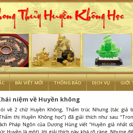
ẮC
BÀI VIẾT MỚI
THÔNG BÁO
DỊCH VỤ
GIỚI
Khái niệm về Huyền không
ói về 2 chữ Huyền Không, Thẩm trúc Nhưng (tác giả 
Thẩm thị Huyền Không học”) đã giải thích như sau: “Tro
ách Pháp Ngôn của Dương Hùng viết “Huyền giả nhất d
tức Huyền là một), lời giải thích này khá rõ ràng. Nhưng đ