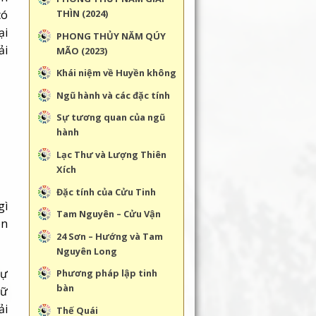
có
THÌN (2024)
ại
PHONG THỦY NĂM QÚY
ải
MÃO (2023)
Khái niệm về Huyền không
Ngũ hành và các đặc tính
Sự tương quan của ngũ
hành
Lạc Thư và Lượng Thiên
Xích
Đặc tính của Cửu Tinh
gì
Tam Nguyên – Cửu Vận
on
24 Sơn – Hướng và Tam
Nguyên Long
sự
Phương pháp lập tinh
bàn
hữ
ải
Thế Quái