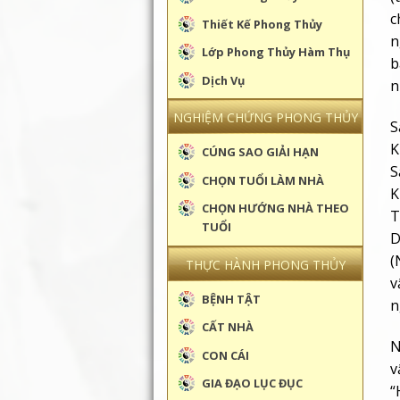
c
Thiết Kế Phong Thủy
n
Lớp Phong Thủy Hàm Thụ
b
Dịch Vụ
n
NGHIỆM CHỨNG PHONG THỦY
S
K
CÚNG SAO GIẢI HẠN
S
CHỌN TUỔI LÀM NHÀ
K
CHỌN HƯỚNG NHÀ THEO
T
TUỔI
D
(
THỰC HÀNH PHONG THỦY
v
BỆNH TẬT
n
CẤT NHÀ
N
CON CÁI
v
GIA ĐẠO LỤC ĐỤC
“