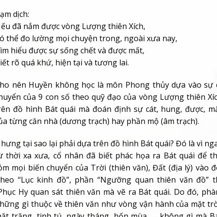
ạm dịch:
ếu đã nắm được vòng Lượng thiên Xích,
ó thể đo lường mọi chuyện trong, ngoài xưa nay,
ìm hiểu được sự sống chết và được mất,
iết rõ quá khứ, hiện tại và tương lai.
ho nên Huyền không học là môn Phong thủy dựa vào sự 
huyển của 9 con số theo quỹ đạo của vòng Lượng thiên Xí
rên đồ hình Bát quái mà đoán định sự cát, hung, được, m
ủa từng căn nhà (dương trạch) hay phần mộ (âm trạch).
hưng tại sao lại phải dựa trên đồ hình Bát quái? Đó là vì ng
ừ thời xa xưa, cổ nhân đã biết phác họa ra Bát quái để t
óm mọi biến chuyển của Trời (thiên văn), Đất (địa lý) vào đ
heo “Lục kinh đồ”, phần “Ngưỡng quan thiên văn đồ” t
Phục Hy quan sát thiên văn mà vẽ ra Bát quái. Do đó, ph
hững gì thuộc về thiên văn như vòng vận hành của mặt trờ
ặt trăng, tinh tú, ngày tháng, bốn mùa. . . không gì mà B