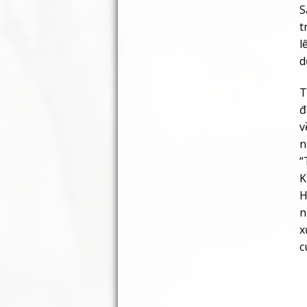
S
t
l
d
T
đ
v
n
“
K
H
n
x
c