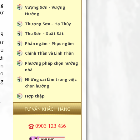
ng
Vượng Sơn – Vượng
hữ
Hướng
Thượng Sơn – Hạ Thủy
Thu Sơn – Xuất Sát
 9
hư
Phản ngâm – Phục ngâm
ấu
Chính Thần và Linh Thần
di
Phương pháp chọn hướng
ền
nhà
eo
Những sai lầm trong việc
ng
chọn hướng
Hợp thập
:
TƯ VẤN KHÁCH HÀNG
0903 123 456