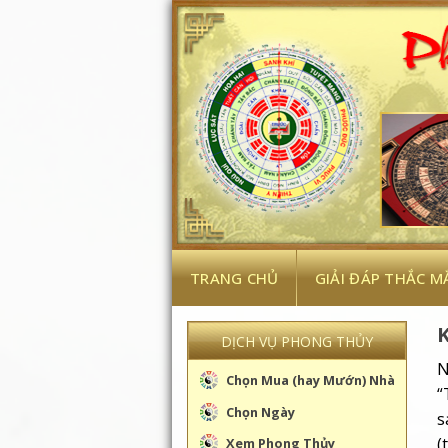
Skip
to
content
TRANG CHỦ
GIẢI ĐÁP THẮC M
DỊCH VỤ PHONG THỦY
N
Chọn Mua (hay Mướn) Nhà
“
Chọn Ngày
s
(
Xem Phong Thủy