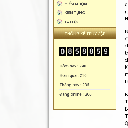
đ
HIẾM MUỘN
g
KIỆN TỤNG
H
TÀI LỘC
N
THỐNG KÊ TRUY CẬP
đ
c
t
c
Hôm nay : 240
K
m
Hôm qua : 216
t
Tháng này : 286
Đang online : 200
B
T
B
T
Q