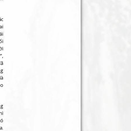
ác
ai
ái
ổi
ời
”,
đã
ng
là
ho
ng
hì
có
a.