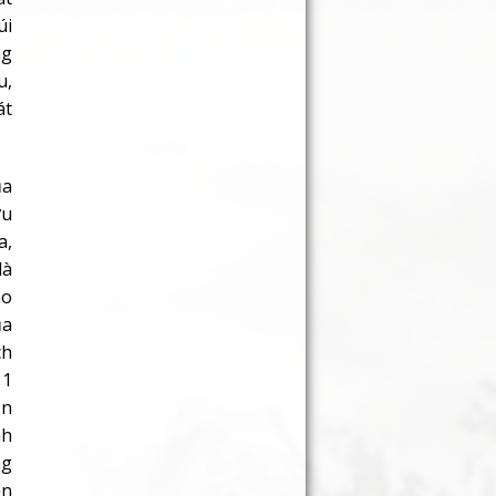
úi
ng
u,
át
ủa
ửu
a,
là
ào
ủa
ch
 1
ăn
nh
ng
ền