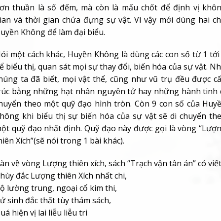
ơn thuần là số đếm, mà còn là mấu chốt để định vị khô
ian và thời gian chứa đựng sự vật. Vì vậy mới dùng hai c
uyền Không để làm đại biểu.
ói một cách khác, Huyền Không là dùng các con số từ 1 tới
ể biểu thị, quan sát mọi sự thay đổi, biến hóa của sự vật. N
húng ta đã biết, mọi vật thể, cũng như vũ trụ đều được c
rúc bằng những hạt nhân nguyên tử hay những hành tinh 
huyển theo một quỹ đạo hình tròn. Còn 9 con số của Huy
hông khi biểu thị sự biến hóa của sự vật sẽ di chuyển th
ột quỹ đạo nhất định. Quỹ đạo này được gọi là vòng “Lượ
hiên Xích”(sẽ nói trong 1 bài khác).
àn về vòng Lượng thiên xích, sách “Trạch vận tân án” có viết
hùy đắc Lượng thiên Xích nhất chi,
ộ lường trung, ngoại cổ kim thi,
ử sinh đắc thất tùy thám sách,
uá hiện vị lai liễu liễu tri