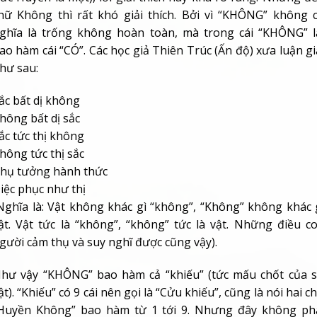
hữ Không thì rất khó giải thích. Bởi vì “KHÔNG” không 
ghĩa là trống không hoàn toàn, mà trong cái “KHÔNG” l
ao hàm cái “CÓ”. Các học giả Thiên Trúc (Ấn độ) xưa luận gi
hư sau:
ắc bất dị không
hông bất dị sắc
ắc tức thị không
hông tức thị sắc
hụ tưởng hành thức
iệc phục như thị
Nghĩa là: Vật không khác gì “không”, “Không” không khác 
ật. Vật tức là “không”, “không” tức là vật. Những điều c
gười cảm thụ và suy nghĩ được cũng vậy).
hư vậy “KHÔNG” bao hàm cả “khiếu” (tức mấu chốt của 
ật). “Khiếu” có 9 cái nên gọi là “Cửu khiếu”, cũng là nói hai c
Huyền Không” bao hàm từ 1 tới 9. Nhưng đây không ph