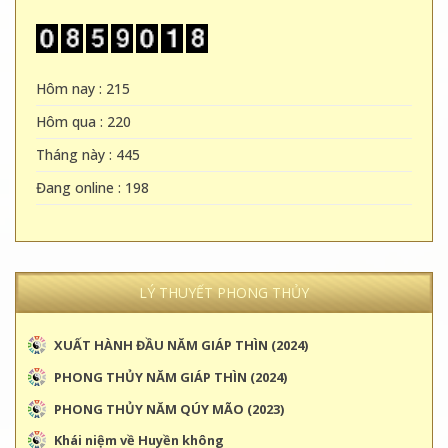
Tháng này : 445
Đang online : 198
LÝ THUYẾT PHONG THỦY
XUẤT HÀNH ĐẦU NĂM GIÁP THÌN (2024)
PHONG THỦY NĂM GIÁP THÌN (2024)
PHONG THỦY NĂM QÚY MÃO (2023)
Khái niệm về Huyền không
Ngũ hành và các đặc tính
Sự tương quan của ngũ hành
Lạc Thư và Lượng Thiên Xích
Đặc tính của Cửu Tinh