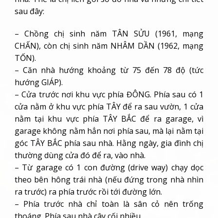
sau đây:
– Chồng chị sinh năm TÂN SỬU (1961, mạng
CHẤN), còn chị sinh năm NHÂM DẦN (1962, mạng
TỐN).
– Căn nhà hướng khoảng từ 75 đến 78 độ (tức
hướng GIÁP).
– Cửa trước nơi khu vực phía ĐÔNG. Phía sau có 1
cửa nằm ở khu vực phía TÂY để ra sau vườn, 1 cửa
nằm tại khu vực phía TÂY BẮC để ra garage, vì
garage không nằm hẳn nơi phía sau, mà lại nằm tại
góc TÂY BẮC phía sau nhà. Hằng ngày, gia đình chị
thường dùng cửa đó để ra, vào nhà.
– Từ garage có 1 con đường (drive way) chạy dọc
theo bên hông trái nhà (nếu đứng trong nhà nhìn
ra trước) ra phía trước rồi tới đường lớn.
– Phía trước nhà chỉ toàn là sân cỏ nên trống
thoáng. Phía sau nhà cây cối nhiều.