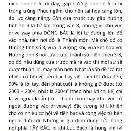
vào nhà, nên nơi đó là Thành môn. Mà chỗ đó có
Hướng tinh số 8, vừa là vượng khí, vừa kết hợp với
Hướng tinh 3 nơi cửa trước thành số Tiên thiên 3-8,
do đó nếu dùng cửa trước mà ra vào thì mọi sự sẽ
được thuận lợi, may mắn hơn. Nhất là vấn đề “có rất
nhiều cơ hội về tiền bạc hay việc làm tốt đưa đến,
90% là tới tay, đến phút cuối là không giữ được (từ
2003 – 2004, nhất là 2004)” (theo như lời chị kể) chỉ
là vì ngoại khẩu (tức Thành môn hay khu vực từ
ngoài đường vào driveway) đắc vượng khí, khiến
cho có nhiều cơ hội về tiền bạc và công việc từ bên
ngoài đưa tới. Nhưng vì gia đình dùng cửa hông
nơi phía TÂY BẮC, bị khí Lục Bạch là hung khí (vì
vừa là tử khí, vừa bị Phục ngâm), lại làm tiết thoái
hết nguyên khí Bát bạch Thổ của Thành môn, nên
khó nắm bắt được cơ hội. Cho nên nhìn vào trạch
vận của căn nhà thì khá tốt chứ không xấu, chỉ vì
vấn đề dùng cửa không đúng nên mới phát sinh