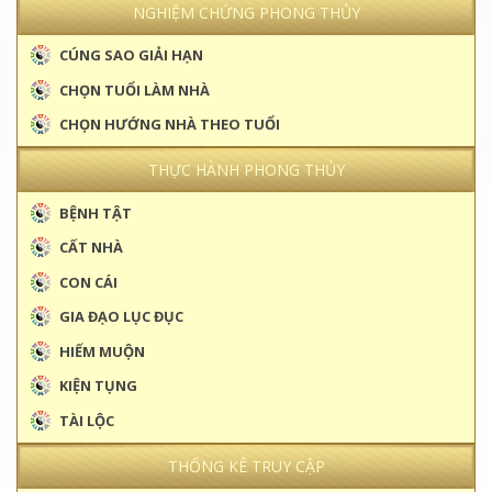
THỰC HÀNH PHONG THỦY
BỆNH TẬT
CẤT NHÀ
CON CÁI
GIA ĐẠO LỤC ĐỤC
HIẾM MUỘN
KIỆN TỤNG
TÀI LỘC
THỐNG KÊ TRUY CẬP
Hôm nay : 215
Hôm qua : 220