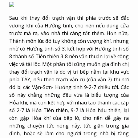
Thành môn lúc đó tuy không còn vượng khí, nhưng
nhờ có Hướng tinh số 3, kết hợp với Hướng tinh số
8 thành số Tiên thiên 3-8 nên vẫn thuận lợi về công
việc và tài lộc. Một phần tôi cũng muốn gia đình chị
thay đổi trạch vận là do vị trí bếp nằm tại khu vực
phía TÂY, nếu theo trạch vận cũ (của vận 7) thì nơi
đó bị các Vận-Sơn- Hướng tinh 9-2-7 chiếu tới. Các
số này chẳng những đều vừa là biểu tượng của
Hỏa khí, mà còn kết hợp với nhau tạo thành các cặp
số 2-7 là Hỏa Tiên thiên, 9-7 là Hỏa hậu thiên, lại
còn gặp Hỏa khí của bếp lò, cho nên dễ gây ra
những chuyện tức nóng nảy, tức giận trong gia
đình, hoặc sẽ làm cho người trong nhà bị tăng
xông, cao máu, phổi khí yếu. Còn nếu thay đổi trạch
vận thì nơi đó sẽ gặp các Vận-Sơn-Hướng tinh 1-3-
4, người trong nhà sẽ không còn nóng nảy như
trước nữa, lại còn có thể lợi cho cả nhân đinh lẫn tài
lộc.