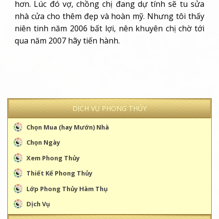
DỊCH VỤ PHONG THỦY
Chọn Mua (hay Mướn) Nhà
Chọn Ngày
Xem Phong Thủy
Thiết Kế Phong Thủy
Lớp Phong Thủy Hàm Thụ
Dịch Vụ
NGHIỆM CHỨNG PHONG THỦY
CÚNG SAO GIẢI HẠN
CHỌN TUỔI LÀM NHÀ
CHỌN HƯỚNG NHÀ THEO TUỔI