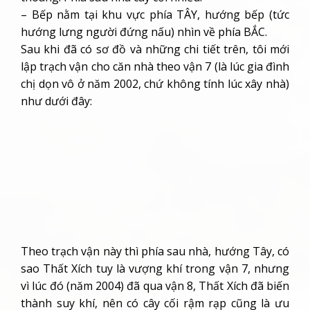
– Bếp nằm tại khu vực phía TÂY, hướng bếp (tức
hướng lưng người đứng nấu) nhìn về phía BẮC.
Sau khi đã có sơ đồ và những chi tiết trên, tôi mới
lập trạch vận cho căn nhà theo vận 7 (là lúc gia đình
chị dọn vô ở năm 2002, chứ không tính lúc xây nhà)
như dưới đây:
Theo trạch vận này thì phía sau nhà, hướng Tây, có
sao Thất Xích tuy là vượng khí trong vận 7, nhưng
vì lúc đó (năm 2004) đã qua vận 8, Thất Xích đã biến
thành suy khí, nên có cây cối rậm rạp cũng là ưu
điểm. Nhưng phía TÂY BẮC có hướng tinh Lục Bạch
vừa là tử khí, vừa phạm Phục ngâm (xin coi lại bài
“Phản Ngâm, Phục Ngâm”), mà thường ngày mọi
người trong nhà lại dùng cửa đó để ra vào, khiến
cho tài lộc suy thoái, gia đạo lục đục, bất hòa. Hơn