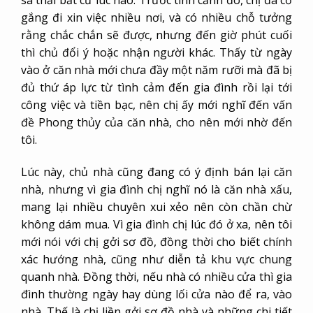
sa thải bất cứ lúc nào. Trước tình cảnh đó, chị đã cố
gắng đi xin việc nhiều nơi, và có nhiều chỗ tưởng
rằng chắc chắn sẽ được, nhưng đến giờ phút cuối
thì chủ đổi ý hoặc nhận người khác. Thấy từ ngày
vào ở căn nhà mới chưa đầy một năm rưỡi mà đã bị
đủ thứ áp lực từ tình cảm đến gia đình rồi lại tới
công việc và tiền bạc, nên chị ấy mới nghĩ đến vấn
đề Phong thủy của căn nhà, cho nên mới nhờ đến
tôi.
Lúc này, chủ nhà cũng đang có ý định bán lại căn
nhà, nhưng vì gia đình chị nghĩ nó là căn nhà xấu,
mang lại nhiều chuyên xui xẻo nên còn chần chừ
không dám mua. Vì gia đình chị lúc đó ở xa, nên tôi
mới nói với chị gởi sơ đồ, đồng thời cho biết chính
xác hướng nhà, cũng như diễn tả khu vực chung
quanh nhà. Đồng thời, nếu nhà có nhiều cửa thì gia
đình thường ngày hay dùng lối cửa nào để ra, vào
nhà. Thế là chị liền gởi sơ đồ nhà và những chi tiết