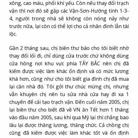
Gần 2 tháng sau, chị biên thư báo cho tôi biết nhờ
thay đổi lối đi, chỉ dùng cửa trước chứ không dùng
cửa hông nơi khu vực phía TÂY BẮC nên chị đã
kiếm được việc làm khác ổn định và có mức lương
khá hơn, cũng như cho tôi biết gia đình chị đã mua
lại căn nhà đó. Tôi gởi thư chúc mừng chị, nhưng
vẫn khuyên chị nên tu sửa nhà cửa hay đi xa 1
chuyến để cải tạo trạch vận. Đến cuối năm 2005, chị
lại biên thư cho biết đã về VN ăn Tết hơn 1 tháng
vào đầu năm 2005, sau khi qua Mỹ lại thì chẳng bao
lâu lại được thăng lương, thăng chức. Cả chồng chị
cũng đã kiếm được việc làm khác tốt và ổn định
hơn. Lúc đó vợ, chồng chị đang dự tính sẽ tu sửa
nhà cửa cho thêm đẹp và hoàn mỹ. Nhưng tôi thấy
niên tinh năm 2006 bất lợi, nên khuyên chị chờ tới
qua năm 2007 hãy tiến hành.