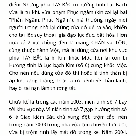
nữa cả 2 vợ, chồng đều là mạng CHẤN và TỐN,
cùng thuộc hành Mộc, mà lại dùng cửa nơi khu vực
phía TÂY BẮC là bị Kim khắc Mộc. Rồi lại còn bị
Hướng tinh là Lục bạch Kim (số 6) cũng khắc Mộc.
Cho nên nếu dùng cửa đó thì hoặc là tinh thần bị
áp lực, căng thẳng, hoặc là có bệnh về thần kinh,
hay bị tai nạn làm thương tật.
Chưa kể là trong các năm 2003, niên tinh số 7 bay
tới khu vực này. Vì niên tinh số 7 gặp hướng tinh số
6 là Giao kiếm Sát, chủ xung đột, trộm cắp, nên
trong năm 2003 trong nhà vừa lắm chuyện bực bội,
vừa bị trộm rình lấy mất đồ trong xe. Năm 2004,
niên tinh số 6 tới đây, gặp hướng tinh số 6 là bị
trùng trùng Phục ngâm, cho nên tai họa càng lớn,
áp lực càng nặng. Còn cửa trước tuy gặp hướng
tinh số 3 là tử khí trong vận 8, nhưng vì khu vực
drive way phía ĐÔNG BẮC là lối từ đường lớn để