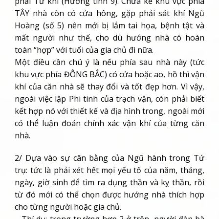
phải Tử khí (Hướng tinh 9). Chưa kể khu vực phía
TÂY nhà còn có cửa hông, gặp phải sát khí Ngũ
Hoàng (số 5) nên mới bị lắm tai họa, bệnh tật và
mất người như thế, cho dù hướng nhà có hoàn
toàn “hợp” với tuổi của gia chủ đi nữa.
Một điều cần chú ý là nếu phía sau nhà này (tức
khu vực phía ĐÔNG BẮC) có cửa hoặc ao, hồ thì vận
khí của căn nhà sẽ thay đổi và tốt đẹp hơn. Vì vậy,
ngoài việc lập Phi tinh của trạch vận, còn phải biết
kết hợp nó với thiết kế và địa hình trong, ngoài mới
có thể luận đoán chính xác vận khí của từng căn
nhà.
2/ Dựa vào sự cân bằng của Ngũ hành trong Tứ
trụ: tức là phải xét hết mọi yếu tố của năm, tháng,
ngày, giờ sinh để tìm ra dụng thần và kỵ thần, rồi
từ đó mới có thể chọn được hướng nhà thích hợp
cho từng người hoặc gia chủ.
– Thí dụ: trong trường hợp 2 ở trên, người đàn bà