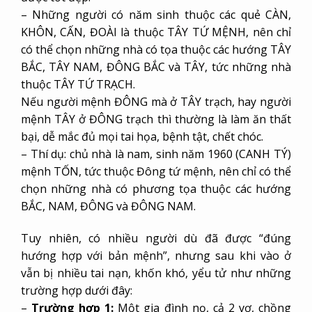
– Những người có năm sinh thuộc các quẻ CÀN,
KHÔN, CẤN, ĐOÀI là thuộc TÂY TỨ MỆNH, nên chỉ
có thể chọn những nhà có tọa thuộc các hướng TÂY
BẮC, TÂY NAM, ĐÔNG BẮC và TÂY, tức những nhà
thuộc TÂY TỨ TRẠCH.
Nếu người mệnh ĐÔNG mà ở TÂY trạch, hay người
mệnh TÂY ở ĐÔNG trạch thì thường là làm ăn thất
bại, dễ mắc đủ mọi tai họa, bệnh tật, chết chóc.
– Thí dụ: chủ nhà là nam, sinh năm 1960 (CANH TÝ)
mệnh TỐN, tức thuộc Đông tứ mệnh, nên chỉ có thể
chọn những nhà có phương tọa thuộc các hướng
BẮC, NAM, ĐÔNG và ĐÔNG NAM.
Tuy nhiên, có nhiều người dù đã được “đúng
hướng hợp với bản mệnh”, nhưng sau khi vào ở
vẫn bị nhiều tai nạn, khốn khó, yểu tử như những
trường hợp dưới đây:
–
Trường hợp 1:
Một gia đình nọ, cả 2 vợ, chồng