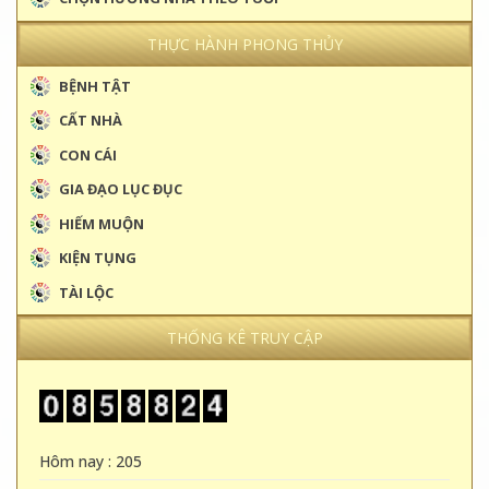
THỰC HÀNH PHONG THỦY
BỆNH TẬT
CẤT NHÀ
CON CÁI
GIA ĐẠO LỤC ĐỤC
HIẾM MUỘN
KIỆN TỤNG
TÀI LỘC
THỐNG KÊ TRUY CẬP
Hôm nay : 205