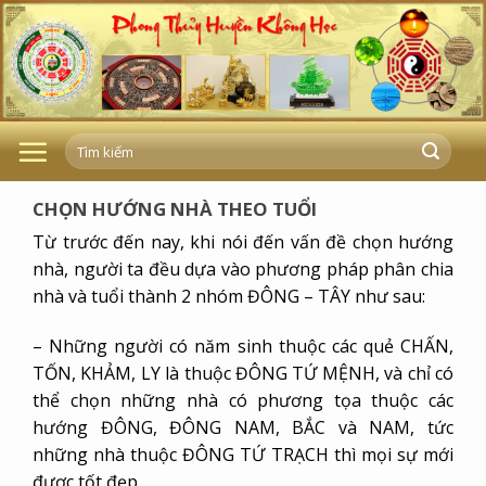
Skip
to
content
CHỌN HƯỚNG NHÀ THEO TUỔI
Từ trước đến nay, khi nói đến vấn đề chọn hướng
nhà, người ta đều dựa vào phương pháp phân chia
nhà và tuổi thành 2 nhóm ĐÔNG – TÂY như sau:
– Những người có năm sinh thuộc các quẻ CHẤN,
TỐN, KHẢM, LY là thuộc ĐÔNG TỨ MỆNH, và chỉ có
thể chọn những nhà có phương tọa thuộc các
hướng ĐÔNG, ĐÔNG NAM, BẮC và NAM, tức
những nhà thuộc ĐÔNG TỨ TRẠCH thì mọi sự mới
được tốt đẹp.