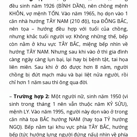
đều sinh năm 1926 (BÍNH DẦN), nên chồng mệnh
KHÔN, vợ mệnh TỐN. Vào năm 1965, họ dọn vào 1
căn nhà hướng TÂY NAM (210 độ), tọa ĐÔNG BẮC,
nên tọa – hướng đều hợp với tuổi của chồng,
nhưng khắc tuổi người vợ. Không những thế, bếp
còn nằm ở khu vực TÂY BẮC, miệng bếp nhìn về
hướng TÂY NAM. Nhưng sau khi vào ở thì gia đình
càng ngày càng lụn bại, lại hay bị bệnh tật, tai họa
liên miên. Sau khi ở đó được hơn 8 năm, người
chồng bị đứt mạch máu và bại liệt nửa người, rồi
chỉ hơn 1 năm sau thì ông qua đời.
–
Trường hợp 2:
Một người nữ, sinh năm 1950 (vì
sinh trong tháng 1 nên vẫn thuộc năm KỶ SỬU),
mệnh LY. Vào năm 1995, người này dọn vào ở trong
căn nhà tọa BẮC hướng NAM (hay tọa TÝ hướng
NGỌ). Bếp nằm tại khu vực phía TÂY BẮC, hướng
bếp (tức hướng lưng người đứng nấu) nhìn về phía