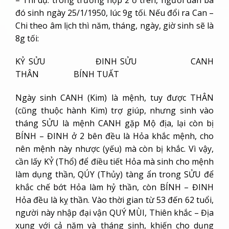
đó sinh ngày 25/1/1950, lúc 9g tối. Nếu đổi ra Can –
Chi theo âm lịch thì năm, tháng, ngày, giờ sinh sẽ là
8g tối:
KỶ SỬU ĐINH SỬU CANH
THÂN BÍNH TUẤT
Ngày sinh CANH (Kim) là mệnh, tuy được THÂN
(cũng thuộc hành Kim) trợ giúp, nhưng sinh vào
tháng SỬU là mệnh CANH gặp Mộ địa, lại còn bị
BÍNH – ĐINH ở 2 bên đều là Hỏa khắc mệnh, cho
nên mệnh này nhược (yếu) mà còn bị khắc. Vì vậy,
cần lấy KỶ (Thổ) để điều tiết Hỏa mà sinh cho mệnh
làm dụng thần, QÚY (Thủy) tàng ẩn trong SỬU để
khắc chế bớt Hỏa làm hỷ thần, còn BÍNH – ĐINH
Hỏa đều là kỵ thần. Vào thời gian từ 53 đến 62 tuổi,
người này nhập đại vận QUÝ MÙI, Thiên khắc – Địa
xung với cả năm và tháng sinh, khiến cho dụng