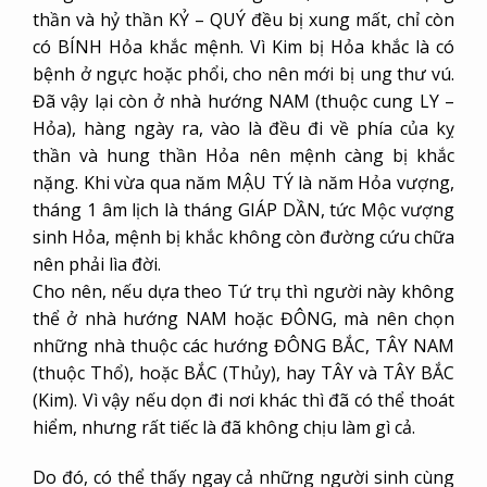
thần và hỷ thần KỶ – QUÝ đều bị xung mất, chỉ còn
có BÍNH Hỏa khắc mệnh. Vì Kim bị Hỏa khắc là có
bệnh ở ngực hoặc phổi, cho nên mới bị ung thư vú.
Đã vậy lại còn ở nhà hướng NAM (thuộc cung LY –
Hỏa), hàng ngày ra, vào là đều đi về phía của kỵ
thần và hung thần Hỏa nên mệnh càng bị khắc
nặng. Khi vừa qua năm MẬU TÝ là năm Hỏa vượng,
tháng 1 âm lịch là tháng GIÁP DẦN, tức Mộc vượng
sinh Hỏa, mệnh bị khắc không còn đường cứu chữa
nên phải lìa đời.
Cho nên, nếu dựa theo Tứ trụ thì người này không
thể ở nhà hướng NAM hoặc ĐÔNG, mà nên chọn
những nhà thuộc các hướng ĐÔNG BẮC, TÂY NAM
(thuộc Thổ), hoặc BẮC (Thủy), hay TÂY và TÂY BẮC
(Kim). Vì vậy nếu dọn đi nơi khác thì đã có thể thoát
hiểm, nhưng rất tiếc là đã không chịu làm gì cả.
Do đó, có thể thấy ngay cả những người sinh cùng