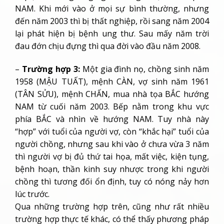
NAM. Khi mới vào ở mọi sự bình thường, nhưng
đến năm 2003 thì bị thất nghiệp, rồi sang năm 2004
lại phát hiện bị bệnh ung thư. Sau mấy năm trời
đau đớn chịu đựng thì qua đời vào đầu năm 2008.
–
Trường hợp 3:
Một gia đình nọ, chồng sinh năm
1958 (MẬU TUẤT), mệnh CÀN, vợ sinh năm 1961
(TÂN SỬU), mệnh CHẤN, mua nhà tọa BẮC hướng
NAM từ cuối năm 2003. Bếp nằm trong khu vực
phía BẮC và nhìn về hướng NAM. Tuy nhà này
“hợp” với tuổi của người vợ, còn “khắc hại” tuổi của
người chồng, nhưng sau khi vào ở chưa vừa 3 năm
thì người vợ bị đủ thứ tai họa, mất việc, kiện tụng,
bệnh hoạn, thần kinh suy nhược trong khi người
chồng thì tương đối ổn định, tuy có nóng nảy hơn
lúc trước.
Qua những trường hợp trên, cũng như rất nhiều
trường hợp thực tế khác, có thể thấy phương pháp