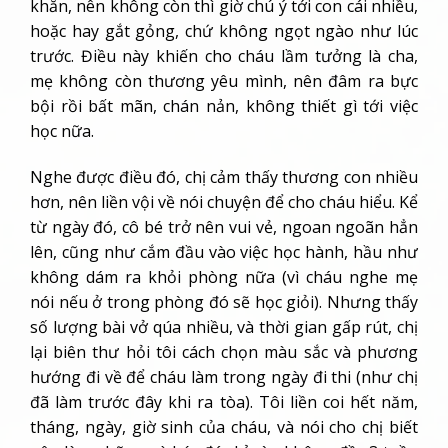
khăn, nên không còn thì giờ chú ý tới con cái nhiều,
hoặc hay gắt gỏng, chứ không ngọt ngào như lúc
trước. Điều này khiến cho cháu lầm tưởng là cha,
mẹ không còn thương yêu mình, nên đâm ra bực
bội rồi bất mãn, chán nản, không thiết gì tới việc
học nữa.
Nghe được điều đó, chị cảm thấy thương con nhiều
hơn, nên liền vội về nói chuyện để cho cháu hiểu. Kể
từ ngày đó, cô bé trở nên vui vẻ, ngoan ngoãn hẳn
lên, cũng như cắm đầu vào việc học hành, hầu như
không dám ra khỏi phòng nữa (vì cháu nghe mẹ
nói nếu ở trong phòng đó sẽ học giỏi). Nhưng thấy
số lượng bài vở qúa nhiều, và thời gian gấp rút, chị
lại biên thư hỏi tôi cách chọn màu sắc và phương
hướng đi về để cháu làm trong ngày đi thi (như chị
đã làm trước đây khi ra tòa). Tôi liền coi hết năm,
tháng, ngày, giờ sinh của cháu, và nói cho chị biết