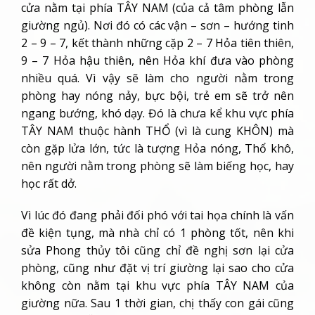
cửa nằm tại phía TÂY NAM (của cả tâm phòng lẫn
giường ngủ). Nơi đó có các vận – sơn – hướng tinh
2 – 9 – 7, kết thành những cặp 2 – 7 Hỏa tiên thiên,
9 – 7 Hỏa hậu thiên, nên Hỏa khí đưa vào phòng
nhiều quá. Vì vậy sẽ làm cho người nằm trong
phòng hay nóng nảy, bực bội, trẻ em sẽ trở nên
ngang bướng, khó dạy. Đó là chưa kể khu vực phía
TÂY NAM thuộc hành THỔ (vì là cung KHÔN) mà
còn gặp lửa lớn, tức là tượng Hỏa nóng, Thổ khô,
nên người nằm trong phòng sẽ làm biếng học, hay
học rất dở.
Vì lúc đó đang phải đối phó với tai họa chính là vấn
đề kiện tụng, mà nhà chỉ có 1 phòng tốt, nên khi
sửa Phong thủy tôi cũng chỉ đề nghị sơn lại cửa
phòng, cũng như đặt vị trí giường lại sao cho cửa
không còn nằm tại khu vực phía TÂY NAM của
giường nữa. Sau 1 thời gian, chị thấy con gái cũng