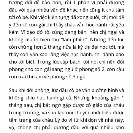
tương đối dễ bảo hơn, rồi 1 phần vì phải đương
đầu với qúa nhiều vấn đề khác, nên cũng ít chú tâm
tới cô bé. Khi việc kiện tụng đã xong xuôi, chị mới để
ý đến cô con gái thì thấy cháu vẫn học hành rất yếu
kém. Vì dạo đó tôi cũng đang bận, nên chị ngại và
không muốn biên thư “làm phiền”. Nhưng đến lúc
còn chừng hơn 2 tháng nữa là kỳ thi đại học tới, mà
thấy con vẫn xao lãng việc học hành, chị đành báo
cho tôi biết. Trong lúc cấp bách, tôi nói chị nên đổi
phòng cho con gái sang ngủ ở phòng số 2, còn cậu
con trai thì tạm về phòng số 3 ngủ.
Sau khi dời phòng, lúc đầu cô bé vẫn bướng bỉnh và
không chịu học hành gì cả. Nhưng khoảng gần 1
tháng sau, chị bất ngờ gặp được cô giáo của cháu
trong trường, và sau khi nói chuyện mới hiểu được
tâm trạng của cháu. Lý do vì từ khi dọn về nhà này,
vợ, chồng chị phải đương đầu với quá nhiều khó