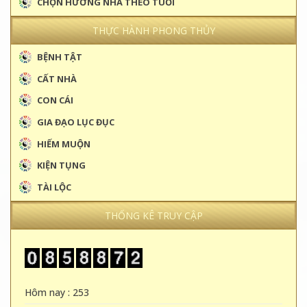
CHỌN HƯỚNG NHÀ THEO TUỔI
THỰC HÀNH PHONG THỦY
BỆNH TẬT
CẤT NHÀ
CON CÁI
GIA ĐẠO LỤC ĐỤC
HIẾM MUỘN
KIỆN TỤNG
TÀI LỘC
THỐNG KÊ TRUY CẬP
Hôm nay : 253