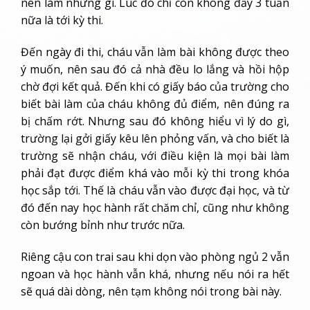
nên làm những gì. Lúc đó chỉ còn không đầy 3 tuần
nữa là tới kỳ thi.
Đến ngày đi thi, cháu vẫn làm bài không được theo
ý muốn, nên sau đó cả nhà đều lo lắng và hồi hộp
chờ đợi kết quả. Đến khi có giấy báo của trường cho
biết bài làm của cháu không đủ điểm, nên đúng ra
bị chấm rớt. Nhưng sau đó không hiểu vì lý do gì,
trường lại gởi giấy kêu lên phỏng vấn, và cho biết là
trường sẽ nhận cháu, với điều kiện là mọi bài làm
phải đạt được điểm khá vào mỗi kỳ thi trong khóa
học sắp tới. Thế là cháu vẫn vào được đại học, và từ
đó đến nay học hành rất chăm chỉ, cũng như không
còn bướng bỉnh như trước nữa.
Riêng cậu con trai sau khi dọn vào phòng ngủ 2 vẫn
ngoan và học hành vẫn khá, nhưng nếu nói ra hết
sẽ quá dài dòng, nên tạm không nói trong bài này.