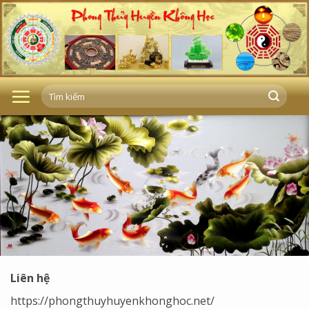
Skip
to
content
Liên hệ
https://phongthuyhuyenkhonghoc.net/