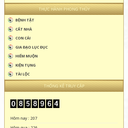
THỰC HÀNH PHONG THỦY
BỆNH TẬT
CẤT NHÀ
CON CÁI
GIA ĐẠO LỤC ĐỤC
HIẾM MUỘN
KIỆN TỤNG
TÀI LỘC
THỐNG KÊ TRUY CẬP
Hôm nay : 207
Hôm qua : 226