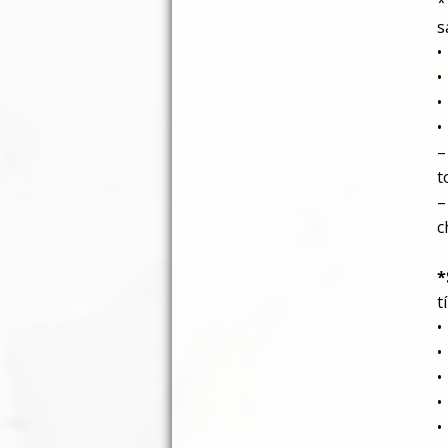
s
•
•
•
•
–
t
–
c
*
t
•
•
•
•
•