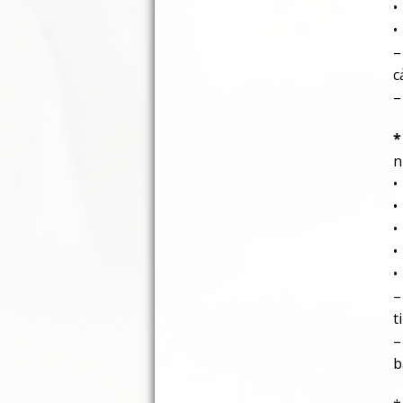
•
•
–
c
–
*
n
•
•
•
•
•
–
t
–
b