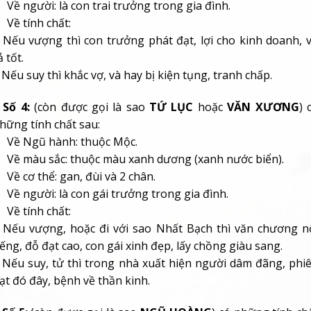
 Về người: là
con trai trưởng trong gia đình.
 Về tính chất:
 Nếu vượng thì con trưởng phát đạt, lợi cho kinh doanh, 
ả tốt.
 Nếu suy thì khắc vợ, và hay bị kiện tụng, tranh chấp.
 Số 4:
(còn được gọi là sao
TỨ LỤC
hoặc
VĂN XƯƠNG
) 
hững tính chất sau:
 Về Ngũ hành: thuộc
Mộc.
 Về màu sắc: thuộc
màu xanh dương (xanh nước biển).
 Về cơ thể:
gan, đùi và 2 chân.
 Về người: là
con gái trưởng trong gia đình.
 Về tính chất:
 Nếu vượng, hoặc đi với sao Nhất Bạch thì văn chương n
iếng, đỗ đạt cao, con gái xinh đẹp, lấy chồng giàu sang.
 Nếu suy, tử thì trong nhà xuất hiện người dâm đãng, phi
ạt đó đây, bệnh về thần kinh.