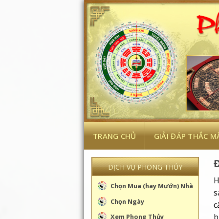
Skip
to
content
TRANG CHỦ
GIẢI ĐÁP THẮC M
Đ
DỊCH VỤ PHONG THỦY
H
Chọn Mua (hay Mướn) Nhà
s
Chọn Ngày
c
b
Xem Phong Thủy