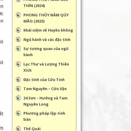
ốn
THÌN (2024)
ớc
PHONG THỦY NĂM QÚY
ần
MÃO (2023)
Khái niệm về Huyền không
Ngũ hành và các đặc tính
có
Sự tương quan của ngũ
hành
có
Lạc Thư và Lượng Thiên
Xích
Đặc tính của Cửu Tinh
Tam Nguyên – Cửu Vận
24 Sơn – Hướng và Tam
Nguyên Long
ất
Phương pháp lập tinh
bàn
nh
Thế Quái