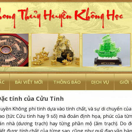
ẮC
BÀI VIẾT MỚI
THÔNG BÁO
DỊCH VỤ
GIỚI
ặc tính của Cửu Tinh
uyền Không phi tinh dựa vào tính chất, và sự di chuyển của
ao (tức Cửu tinh hay 9 số) mà đoán định họa, phúc của từ
ăn nhà (dương trạch) hay từng phần mộ (âm trạch). Do đ
iết được tính chất của từng sao, cũng như quỹ đạo vận hà