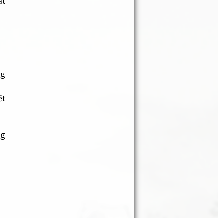
ất
ng
ết
ng