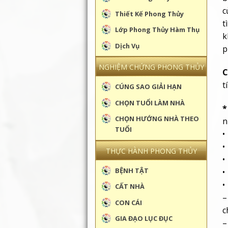
c
Thiết Kế Phong Thủy
t
Lớp Phong Thủy Hàm Thụ
k
Dịch Vụ
p
NGHIỆM CHỨNG PHONG THỦY
C
t
CÚNG SAO GIẢI HẠN
CHỌN TUỔI LÀM NHÀ
*
CHỌN HƯỚNG NHÀ THEO
n
TUỔI
•
•
THỰC HÀNH PHONG THỦY
•
BỆNH TẬT
•
•
CẤT NHÀ
–
CON CÁI
c
GIA ĐẠO LỤC ĐỤC
–