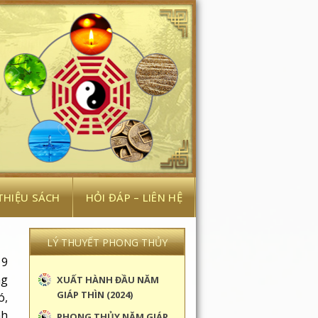
 THIỆU SÁCH
HỎI ĐÁP – LIÊN HỆ
LÝ THUYẾT PHONG THỦY
 9
ng
XUẤT HÀNH ĐẦU NĂM
GIÁP THÌN (2024)
ó,
nh
PHONG THỦY NĂM GIÁP