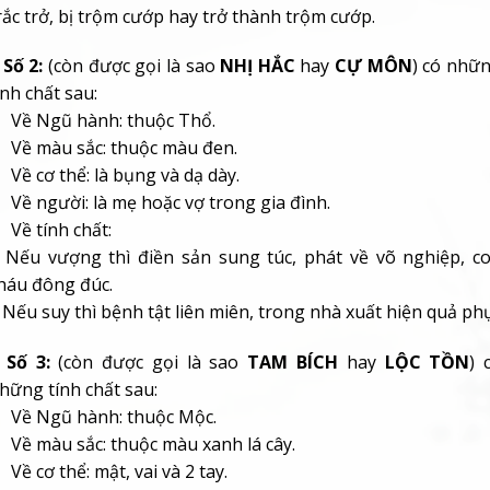
rắc trở, bị trộm cướp hay trở thành trộm cướp.
 Số 2:
(còn được gọi là sao
NHỊ HẮC
hay
CỰ MÔN
) có nhữ
ính chất sau:
 Về Ngũ hành: thuộc
Thổ.
 Về màu sắc: thuộc
màu đen.
 Về cơ thể: là
bụng và dạ dày.
 Về người: là
mẹ hoặc vợ trong gia đình.
 Về tính chất:
 Nếu vượng thì điền sản sung túc, phát về võ nghiệp, c
háu đông đúc.
 Nếu suy thì bệnh tật liên miên, trong nhà xuất hiện quả phụ
 Số 3:
(còn được gọi là sao
TAM BÍCH
hay
LỘC TỒN
) 
hững tính chất sau:
 Về Ngũ hành: thuộc
Mộc.
 Về màu sắc: thuộc
màu xanh lá cây.
 Về cơ thể:
mật, vai và 2 tay.