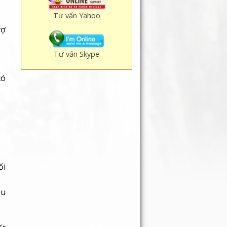
Tư vấn Yahoo
vợ
Tư vấn Skype
có
ổi
êu