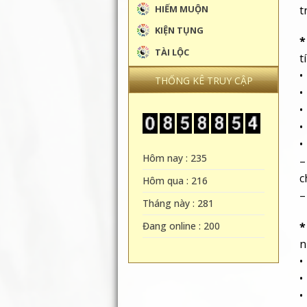
t
HIẾM MUỘN
KIỆN TỤNG
*
TÀI LỘC
t
•
THỐNG KÊ TRUY CẬP
•
•
•
•
Hôm nay : 235
–
c
Hôm qua : 216
–
Tháng này : 281
Đang online : 200
*
n
•
•
•