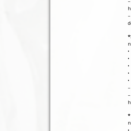
–
h
–
d
*
n
•
•
•
•
•
–
–
h
*
n
•