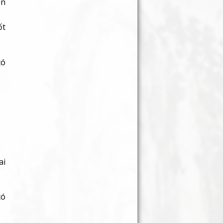
ển
ốt
có
ai
ó