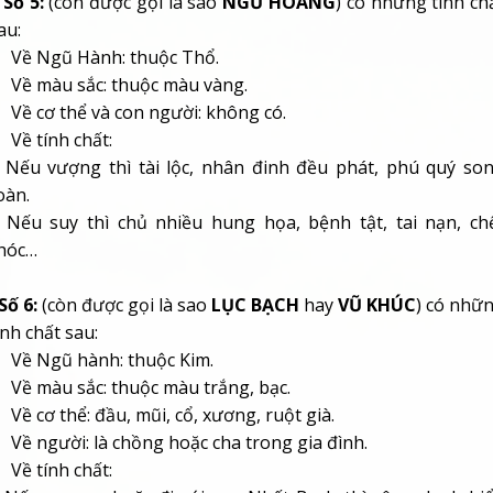
*
Số 5:
(còn được gọi là sao
NGŨ HOÀNG
) có những tính ch
au:
 Về Ngũ Hành: thuộc
Thổ.
 Về màu sắc: thuộc
màu vàng.
 Về cơ thể và con người:
không có.
 Về tính chất:
 Nếu vượng thì tài lộc, nhân đinh đều phát, phú quý so
oàn.
 Nếu suy thì chủ nhiều hung họa, bệnh tật, tai nạn, ch
hóc…
Số 6:
(còn được gọi là sao
LỤC BẠCH
hay
VŨ KHÚC
) có nhữ
ính chất sau:
 Về Ngũ hành: thuộc
Kim.
 Về màu sắc: thuộc
màu trắng, bạc.
 Về cơ thể:
đầu, mũi, cổ, xương, ruột già.
 Về người: là
chồng hoặc cha trong gia đình.
 Về tính chất: