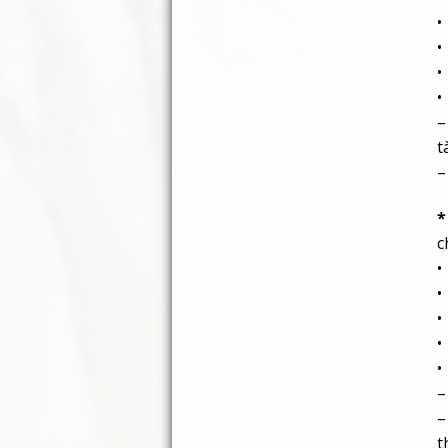
•
•
•
•
–
t
–
*
c
•
•
•
•
•
–
–
t