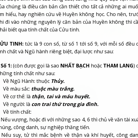
ủa chúng là điều căn bản cần thiết cho tất cả những ai mu
ìm hiểu, hay nghiên cứu về Huyền không học. Cho nên, trư
hi đi vào những nguyên lý căn bản của Huyền không thì c
hải biết qua tính chất của Cửu tinh.
ỬU TINH:
tức là 9 con số, từ số 1 tới số 9, với mỗi số đều 
ính chất và Ngũ hành riêng biệt, đại lược như sau:
 Số 1:
(còn được gọi là sao
NHẤT BẠCH
hoặc
THAM LANG
) 
hững tính chất như sau:
 Về Ngũ Hành: thuộc
Thủy.
 Về màu sắc:
thuộc
màu trắng.
 Về cơ thể: là
thận, tai và máu huyết.
 Về người: là
con trai thứ trong gia đình.
 Về tính chất:
 Nếu vượng, hoặc đi với những sao 4, 6 thì chủ về văn tài xu
húng, công danh, sự nghiệp thăng tiến.
 Nếu suy, tử thì mắc bệnh về thận và khí huyết, công da