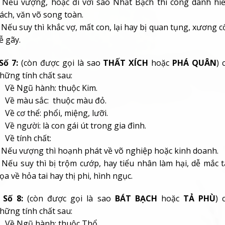
 Nếu vượng, hoặc đi với sao Nhất Bạch thì công danh hi
ách, văn võ song toàn.
 Nếu suy thì khắc vợ, mất con, lại hay bị quan tụng, xương c
ễ gãy.
Số 7:
(còn được gọi là sao
THẤT XÍCH
hoặc
PHÁ QUÂN
) 
hững tính chất sau:
 Về Ngũ hành: thuộc
Kim.
 Về màu sắc: thuộc
màu đỏ.
 Về cơ thể:
phổi, miệng, lưỡi.
 Về người: là
con gái út trong gia đình.
 Về tính chất:
 Nếu vượng thì hoạnh phát về võ nghiệp hoặc kinh doanh.
 Nếu suy thì bị trộm cướp, hay tiểu nhân làm hại, dễ mắc t
ọa về hỏa tai hay thị phi, hình ngục.
 Số 8:
(còn được gọi là sao
BÁT BẠCH
hoặc
TẢ PHÙ
)
c
hững tính chất sau:
 Về Ngũ hành: thuộc
Thổ.