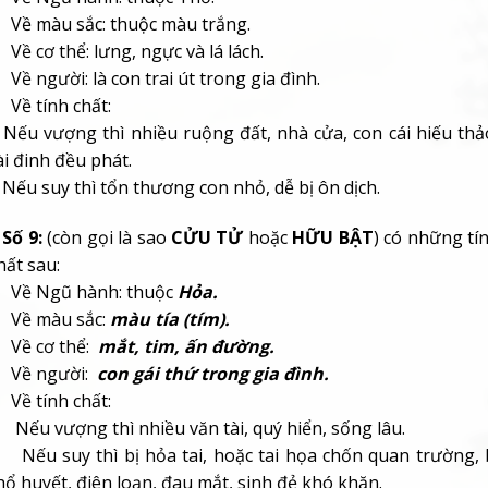
 Về màu sắc: thuộc
màu trắng.
 Về cơ thể:
lưng, ngực và lá lách.
 Về người: là
con trai út trong gia đình.
 Về tính chất:
 Nếu vượng thì nhiều ruộng đất, nhà cửa, con cái hiếu thả
ài đinh đều phát.
 Nếu suy thì tổn thương con nhỏ, dễ bị ôn dịch.
 Số 9:
(còn gọi là sao
CỬU TỬ
hoặc
HỮU BẬT
) có những tí
hất sau:
 Về Ngũ hành: thuộc
Hỏa.
 Về màu sắc:
màu tía (tím).
 Về cơ thể:
mắt, tim, ấn đường.
 Về người:
con gái thứ trong gia đình.
 Về tính chất:
 Nếu vượng thì nhiều văn tài, quý hiển, sống lâu.
 Nếu suy thì bị hỏa tai, hoặc tai họa chốn quan trường, 
hổ huyết, điên loạn, đau mắt, sinh đẻ khó khăn.