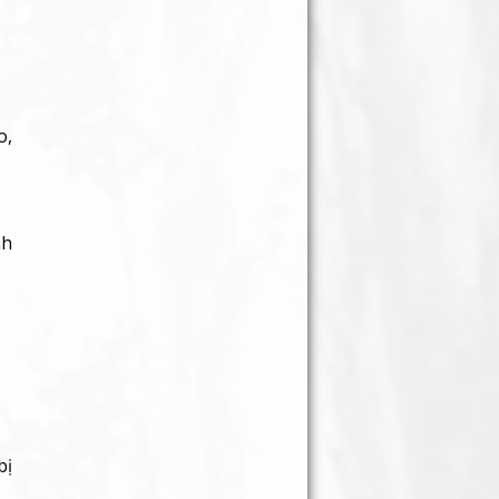
o,
nh
bị