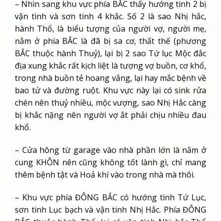
– Nhìn sang khu vực phía BẮC thấy hướng tinh 2 bị
vận tinh và sơn tinh 4 khắc. Số 2 là sao Nhị hắc,
hành Thổ, là biểu tượng của người vợ, người mẹ,
nằm ở phía BẮC là đã bị sa cơ, thất thế (phương
BẮC thuộc hành Thuỷ), lại bị 2 sao Tứ lục Mộc đắc
địa xung khắc rất kịch liệt là tượng vợ buồn, cơ khổ,
trong nhà buồn tẻ hoang vắng, lại hay mắc bệnh về
bao tử và đường ruột. Khu vực này lại có sink rửa
chén nên thuỷ nhiều, mộc vượng, sao Nhị Hắc càng
bị khắc nặng nên người vợ ắt phải chịu nhiều đau
khổ.
– Cửa hông từ garage vào nhà phần lớn là nằm ở
cung KHÔN nên cũng không tốt lành gì, chỉ mang
thêm bệnh tật và Hoả khí vào trong nhà mà thôi.
– Khu vực phía ĐÔNG BẮC có hướng tinh Tứ Lục,
sơn tinh Lục bạch và vận tinh Nhị Hắc. Phía ĐÔNG