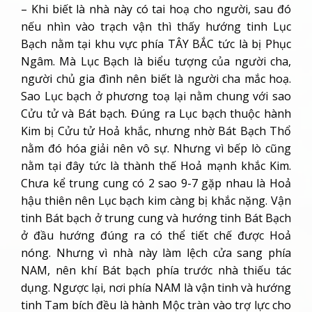
– Khi biết là nhà này có tai hoạ cho người, sau đó
nếu nhìn vào trạch vận thì thấy hướng tinh Lục
Bạch nằm tại khu vực phía TÂY BẮC tức là bị Phục
Ngâm. Mà Lục Bạch là biểu tượng của người cha,
người chủ gia đình nên biết là người cha mắc hoạ.
Sao Lục bạch ở phương toạ lại nằm chung với sao
Cửu tử và Bát bạch. Đúng ra Lục bạch thuộc hành
Kim bị Cửu tử Hoả khắc, nhưng nhờ Bát Bạch Thổ
nằm đó hóa giải nên vô sự. Nhưng vì bếp lò cũng
nằm tại đây tức là thành thế Hoả mạnh khắc Kim.
Chưa kể trung cung có 2 sao 9-7 gặp nhau là Hoả
hậu thiên nên Lục bạch kim càng bị khắc nặng. Vận
tinh Bát bạch ở trung cung và hướng tinh Bát Bạch
ở đầu hướng đúng ra có thể tiết chế được Hoả
nóng. Nhưng vì nhà này làm lệch cửa sang phía
NAM, nên khí Bát bạch phía trước nhà thiếu tác
dụng. Ngược lại, nơi phía NAM là vận tinh và hướng
tinh Tam bích đều là hành Mộc tràn vào trợ lực cho