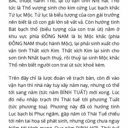
BẮC thuộc hành Thổ, lại có vận tinh Nhị hắc Thổ
tức là Thổ vượng sinh cho kim cứng Lục bạch khắc
Tứ lục Mộc. Tứ lục là biểu tượng của con gái trưởng
nên biết là cô con gái lớn sẽ vất vả. Còn hướng tinh
Bát bạch thổ (biểu tượng của con trai út) nằm ở
khu vực phía ĐÔNG NAM là bị Mộc khắc (phía
ĐÔNG NAM thuộc hành Mộc), lại phải sinh xuất cho
vận tinh Thất xích Kim. Thất xích Kim lại sinh cho
sơn tinh Nhất bạch thuỷ, rồi thuỷ lại sinh Mộc khắc
Thổ nên biết người con trai út sức khoẻ kém.
Trên đây chỉ là lược đoán về trạch bàn, còn đi vào
vận hạn thì nhà này tuy xây năm nay, nhưng có thể
tới sang năm (tức năm BÍNH TUẤT) mới xong. Lúc
đó nếu nhập trạch thì Thái tuế tới phương Tuất
(tức phương toạ). Phương này đã có hướng tinh
Lục bạch bị Phục ngâm, gặp năm có Thái Tuế chiếu
tới nên tai hoạ sẽ phát sinh, nhưng cũng chưa nguy
hiểm tới tánh mạng. Qua năm ĐINH HỢI, Thái tuế