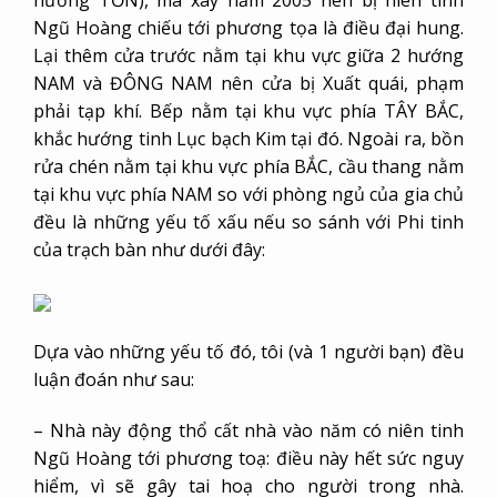
hướng TỐN), mà xây năm 2005 nên bị niên tinh
Ngũ Hoàng chiếu tới phương tọa là điều đại hung.
Lại thêm cửa trước nằm tại khu vực giữa 2 hướng
NAM và ĐÔNG NAM nên cửa bị Xuất quái, phạm
phải tạp khí. Bếp nằm tại khu vực phía TÂY BẮC,
khắc hướng tinh Lục bạch Kim tại đó. Ngoài ra, bồn
rửa chén nằm tại khu vực phía BẮC, cầu thang nằm
tại khu vực phía NAM so với phòng ngủ của gia chủ
đều là những yếu tố xấu nếu so sánh với Phi tinh
của trạch bàn như dưới đây:
Dựa vào những yếu tố đó, tôi (và 1 người bạn) đều
luận đoán như sau:
– Nhà này động thổ cất nhà vào năm có niên tinh
Ngũ Hoàng tới phương toạ: điều này hết sức nguy
hiểm, vì sẽ gây tai hoạ cho người trong nhà.