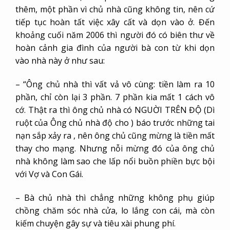
thêm, một phần vì chủ nhà cũng không tin, nên cứ
tiếp tục hoàn tất việc xây cất và dọn vào ở. Đến
khoảng cuối năm 2006 thì người đó có biên thư về
hoàn cảnh gia đình của người bà con từ khi dọn
vào nhà này ở như sau:
– “Ông chủ nhà thì vất vả vô cùng: tiền làm ra 10
phần, chỉ còn lại 3 phần. 7 phần kia mất 1 cách vô
cớ. Thật ra thì ông chủ nhà có NGUỜI TRÊN ĐỘ (Dì
ruột của Ông chủ nhà độ cho ) báo trước những tai
nạn sắp xảy ra , nên ông chủ cũng mừng là tiền mất
thay cho mạng. Nhưng nỗi mừng đó của ông chủ
nhà không làm sao che lấp nổi buồn phiền bực bội
với Vợ và Con Gái.
– Bà chủ nhà thì chẳng những không phụ giúp
chồng chăm sóc nhà cửa, lo lắng con cái, mà còn
kiếm chuyện gây sự và tiêu xài phung phí.