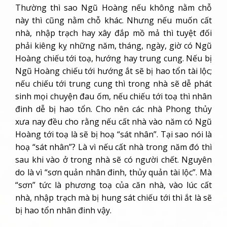
Thường thì sao Ngũ Hoàng nếu không nằm chỗ
này thì cũng nằm chỗ khác. Nhưng nếu muốn cất
nhà, nhập trạch hay xây đắp mồ mả thì tuyệt đối
phải kiêng kỵ những năm, tháng, ngày, giờ có Ngũ
Hoàng chiếu tới toạ, hướng hay trung cung. Nếu bị
Ngũ Hoàng chiếu tới hướng ắt sẽ bị hao tổn tài lộc;
nếu chiếu tới trung cung thì trong nhà sẽ dễ phát
sinh mọi chuyện đau ốm, nếu chiếu tới toạ thì nhân
đinh dễ bị hao tổn. Cho nên các nhà Phong thủy
xưa nay đều cho rằng nếu cất nhà vào năm có Ngũ
Hoàng tới toạ là sẽ bị hoạ “sát nhân”. Tại sao nói là
hoạ “sát nhân”? Là vì nếu cất nhà trong năm đó thì
sau khi vào ở trong nhà sẽ có người chết. Nguyên
do là vì “sơn quản nhân đinh, thủy quản tài lộc”. Mà
“sơn” tức là phương toạ của căn nhà, vào lúc cất
nhà, nhập trạch mà bị hung sát chiếu tới thì ắt là sẽ
bị hao tổn nhân đinh vậy.