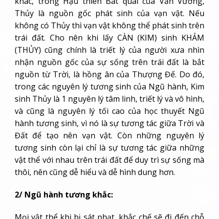
khác, trong Hậu thiên Bát quái của Văn Vương,
Thủy là nguồn gốc phát sinh của vạn vật. Nếu
không có Thủy thì vạn vật không thể phát sinh trên
trái đất. Cho nên khi lấy CÀN (KIM) sinh KHẢM
(THỦY) cũng chính là triết lý của người xưa nhìn
nhận nguồn gốc của sự sống trên trái đất là bắt
nguồn từ Trời, là hồng ân của Thượng Đế. Do đó,
trong các nguyên lý tương sinh của Ngũ hành, Kim
sinh Thủy là 1 nguyên lý tâm linh, triết lý và vô hình,
và cũng là nguyên lý tối cao của học thuyết Ngũ
hành tương sinh, vì nó là sự tương tác giữa Trời và
Đất để tạo nên vạn vật. Còn những nguyên lý
tương sinh còn lại chỉ là sự tương tác giữa những
vật thể với nhau trên trái đất để duy trì sự sống mà
thôi, nên cũng dễ hiểu và dễ hình dung hơn.
2/ Ngũ hành tương khắc:
Mọi vật thể khi bị sát phạt, khắc chế sẽ đi đến chỗ