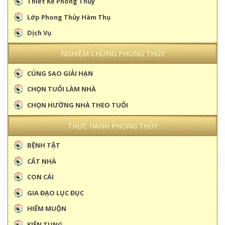
Thiết Kế Phong Thủy
Lớp Phong Thủy Hàm Thụ
Dịch Vụ
NGHIỆM CHỨNG PHONG THỦY
CÚNG SAO GIẢI HẠN
CHỌN TUỔI LÀM NHÀ
CHỌN HƯỚNG NHÀ THEO TUỔI
THỰC HÀNH PHONG THỦY
BỆNH TẬT
CẤT NHÀ
CON CÁI
GIA ĐẠO LỤC ĐỤC
HIẾM MUỘN
KIỆN TỤNG