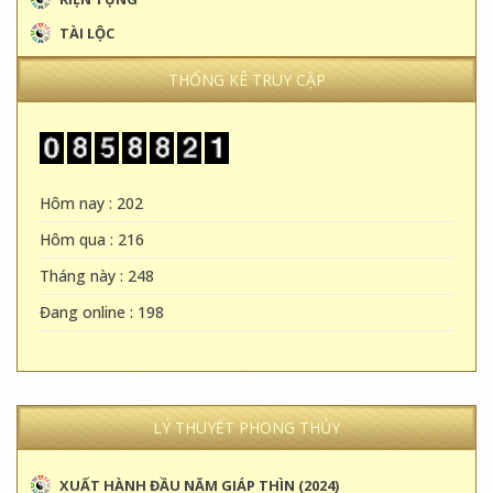
TÀI LỘC
THỐNG KÊ TRUY CẬP
Hôm nay : 202
Hôm qua : 216
Tháng này : 248
Đang online : 198
LÝ THUYẾT PHONG THỦY
XUẤT HÀNH ĐẦU NĂM GIÁP THÌN (2024)