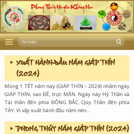
Skip
to
content
XUẤT HÀNH ĐẦU NĂM GIÁP THÌN
(2024)
Mùng 1 TẾT năm nay (GIÁP THÌN – 2024) nhằm ngày
GIÁP THÌN, sao ĐÊ, trực MÃN. Ngày này Hỷ Thần và
Tài thần đến phía ĐÔNG BẮC, Qúy Thần đến phía
TÂY. Vì vậy xuất hành đầu năm nên...
PHONG THỦY NĂM GIÁP THÌN (2024)