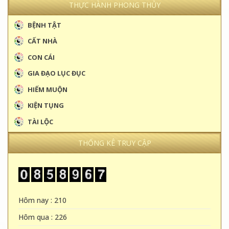
THỰC HÀNH PHONG THỦY
BỆNH TẬT
CẤT NHÀ
CON CÁI
GIA ĐẠO LỤC ĐỤC
HIẾM MUỘN
KIỆN TỤNG
TÀI LỘC
THỐNG KÊ TRUY CẬP
Hôm nay : 210
Hôm qua : 226