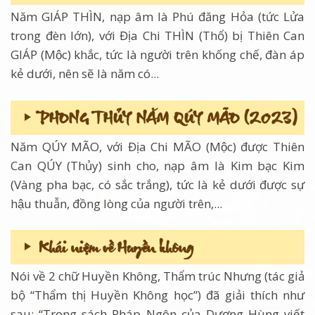
Năm GIÁP THÌN, nạp âm là Phú đăng Hỏa (tức Lửa
trong đèn lớn), với Địa Chi THÌN (Thổ) bị Thiên Can
GIÁP (Mộc) khắc, tức là người trên khống chế, đàn áp
kẻ dưới, nên sẽ là năm có...
PHONG THỦY NĂM QÚY MÃO (2023)
Năm QÚY MÃO, với Địa Chi MÃO (Mộc) được Thiên
Can QÚY (Thủy) sinh cho, nạp âm là Kim bạc Kim
(Vàng pha bạc, có sắc trắng), tức là kẻ dưới được sự
hậu thuẫn, đồng lòng của người trên,...
Khái niệm về Huyền không
Nói về 2 chữ Huyền Không, Thẩm trúc Nhưng (tác giả
bộ “Thẩm thị Huyền Không học”) đã giải thích như
sau: “Trong sách Pháp Ngôn của Dương Hùng viết