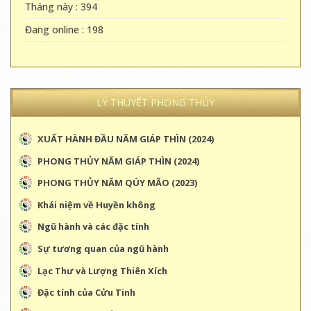
Tháng này : 394
Đang online : 198
LÝ THUYẾT PHONG THỦY
XUẤT HÀNH ĐẦU NĂM GIÁP THÌN (2024)
PHONG THỦY NĂM GIÁP THÌN (2024)
PHONG THỦY NĂM QÚY MÃO (2023)
Khái niệm về Huyền không
Ngũ hành và các đặc tính
Sự tương quan của ngũ hành
Lạc Thư và Lượng Thiên Xích
Đặc tính của Cửu Tinh