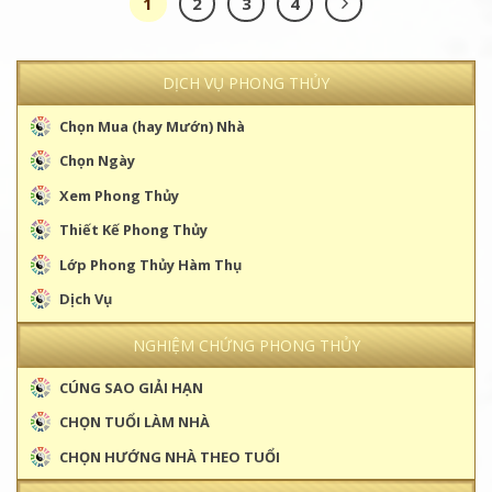
1
2
3
4
DỊCH VỤ PHONG THỦY
Chọn Mua (hay Mướn) Nhà
Chọn Ngày
Xem Phong Thủy
Thiết Kế Phong Thủy
Lớp Phong Thủy Hàm Thụ
Dịch Vụ
NGHIỆM CHỨNG PHONG THỦY
CÚNG SAO GIẢI HẠN
CHỌN TUỔI LÀM NHÀ
CHỌN HƯỚNG NHÀ THEO TUỔI