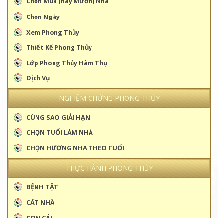
Chọn Mua (hay Mướn) Nhà
Chọn Ngày
Xem Phong Thủy
Thiết Kế Phong Thủy
Lớp Phong Thủy Hàm Thụ
Dịch Vụ
NGHIỆM CHỨNG PHONG THỦY
CÚNG SAO GIẢI HẠN
CHỌN TUỔI LÀM NHÀ
CHỌN HƯỚNG NHÀ THEO TUỔI
THỰC HÀNH PHONG THỦY
BỆNH TẬT
CẤT NHÀ
CON CÁI