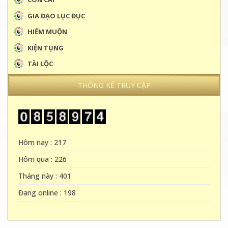
GIA ĐẠO LỤC ĐỤC
HIẾM MUỘN
KIỆN TỤNG
TÀI LỘC
THỐNG KÊ TRUY CẬP
Hôm nay : 217
Hôm qua : 226
Tháng này : 401
Đang online : 198