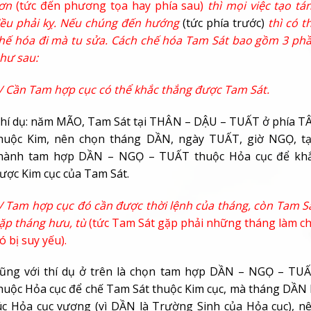
sơn
(tức đến phương tọa hay phía sau)
thì mọi việc tạo tá
ều phải kỵ. Nếu chúng đến hướng
(tức phía trước)
thì có t
hế hóa đi mà tu sửa. Cách chế hóa Tam Sát bao gồm 3 ph
hư sau:
/ Cần Tam hợp cục có thể khắc thắng được Tam Sát.
hí dụ: năm MÃO, Tam Sát tại THÂN – DẬU – TUẤT ở phía T
huộc Kim, nên chọn tháng DẦN, ngày TUẤT, giờ NGỌ, t
hành tam hợp DẦN – NGỌ – TUẤT thuộc Hỏa cục để kh
ược Kim cục của Tam Sát.
/ Tam hợp cục đó cần được thời lệnh của tháng, còn Tam S
ặp tháng hưu, tù
(tức Tam Sát gặp phải những tháng làm c
ó bị suy yếu).
ũng với thí dụ ở trên là chọn tam hợp DẦN – NGỌ – TU
huộc Hỏa cục để chế Tam Sát thuộc Kim cục, mà tháng DẦN 
úc Hỏa cục vượng (vì DẦN là Trường Sinh của Hỏa cục), n