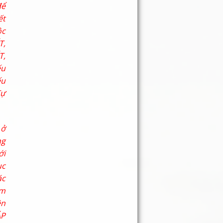
để
ết
ộc
T,
T,
ếu
ếu
Tự
 ở
ng
ới
ục
ác
ăm
ên
ÁP