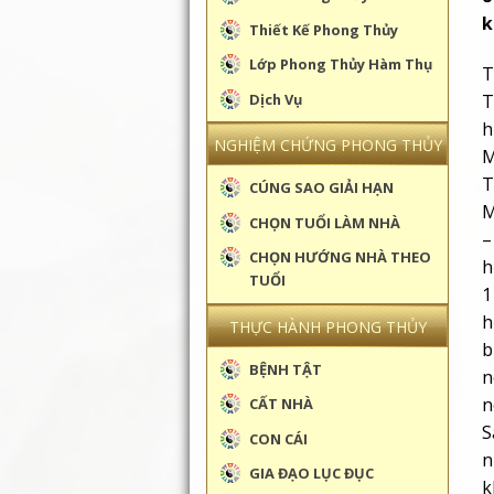
k
Thiết Kế Phong Thủy
Lớp Phong Thủy Hàm Thụ
T
Dịch Vụ
T
h
NGHIỆM CHỨNG PHONG THỦY
M
T
CÚNG SAO GIẢI HẠN
M
CHỌN TUỔI LÀM NHÀ
–
CHỌN HƯỚNG NHÀ THEO
h
TUỔI
1
h
THỰC HÀNH PHONG THỦY
b
BỆNH TẬT
n
n
CẤT NHÀ
S
CON CÁI
n
GIA ĐẠO LỤC ĐỤC
k