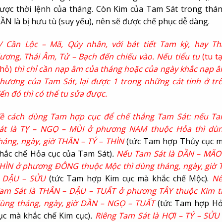
ược thời lệnh của tháng. Còn Kim của Tam Sát trong thá
ẦN là bị hưu tù (suy yếu), nên sẽ được chế phục dễ dàng.
/ Cần Lộc – Mã, Qúy nhân, với bát tiết Tam kỳ, hay Th
ương, Thái Âm, Tử – Bạch đến chiếu vào. Nếu tiểu tu
(tu t
hỏ)
thì chỉ cần nạp âm của tháng hoặc của ngày khắc nạp 
hương của Tam Sát, lại được 1 trong những cát tinh ở tr
ến đó thì có thể tu sửa được.
ề cách dùng Tam hợp cục để chế thắng Tam Sát: nếu T
át là TỴ – NGỌ – MÙI ở phương NAM thuộc Hỏa thì dù
háng, ngày, giờ THÂN – TÝ – THÌN
(tức Tam hợp Thủy cục 
hắc chế Hỏa cục của Tam Sát)
.
Nếu Tam Sát là DẦN – MÃO
HÌN ở phương ĐÔNG thuộc Mộc thì dùng tháng, ngày, giờ 
 DẬU – SỬU
(tức Tam hợp Kim cục mà khắc chế Mộc).
N
am Sát là THÂN – DẬU – TUẤT ở phương TÂY thuộc Kim t
ùng tháng, ngày, giờ DẦN – NGỌ – TUẤT
(tức Tam hợp H
ục mà khắc chế Kim cục)
.
Riêng Tam Sát là HỢI – TÝ – SỬU