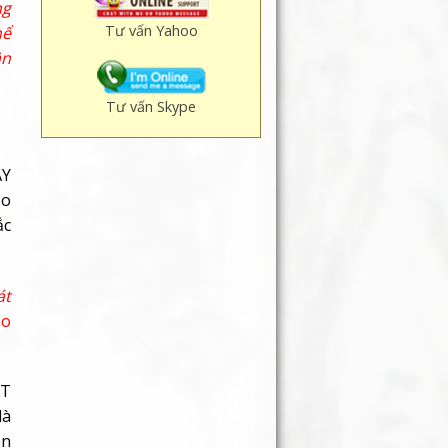
ng
Tư vấn Yahoo
hể
ần
Tư vấn Skype
ÂY
ạo
ắc
át
ho
ẤT
là
ên