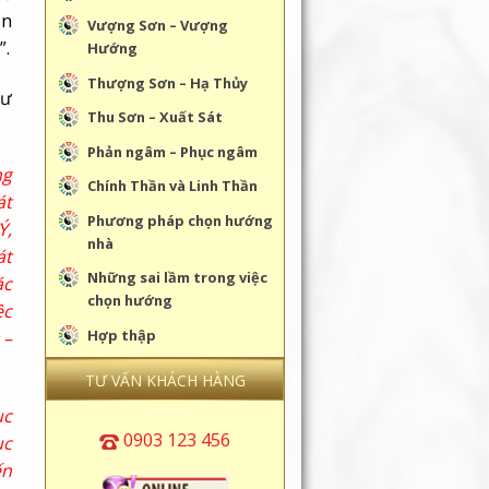
on
Vượng Sơn – Vượng
”.
Hướng
Thượng Sơn – Hạ Thủy
hư
Thu Sơn – Xuất Sát
Phản ngâm – Phục ngâm
ng
Chính Thần và Linh Thần
át
Phương pháp chọn hướng
Ý,
nhà
át
Những sai lầm trong việc
ác
chọn hướng
ệc
Hợp thập
 –
TƯ VẤN KHÁCH HÀNG
ục
0903 123 456
ục
ến