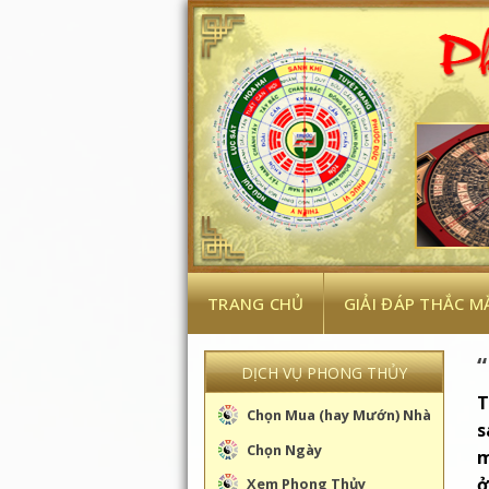
Skip
to
content
TRANG CHỦ
GIẢI ĐÁP THẮC M
DỊCH VỤ PHONG THỦY
T
Chọn Mua (hay Mướn) Nhà
s
Chọn Ngày
m
ở
Xem Phong Thủy