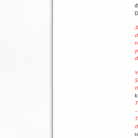
đ
D
3
d
n
p
đ
V
S
t
k
T
–
T
d
c