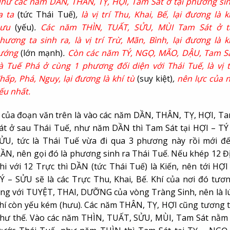
hư các năm DẦN, THÂN, TỴ, HỢI, Tam Sát ở tại phương si
a ta
(tức Thái Tuế)
,
là vị trí Thu, Khai, Bế, lại đương là k
hưu
(yếu)
.
Các năm THÌN, TUẤT, SỬU, MÙI Tam Sát ở t
hương ta sinh ra, là vị trí Trừ, Mãn, Bình, lại đương là k
ướng
(lớn mạnh)
.
Còn các năm TÝ, NGỌ, MÃO, DẬU, Tam S
à Tuế Phá ở cùng 1 phương đối diện với Thái Tuế, là vị t
hấp, Phá, Nguy, lại đương là khí tù
(suy kiệt)
,
nên lực của 
ếu nhất.
 của đoạn văn trên là vào các năm DẦN, THÂN, TỴ, HỢI, T
át ở sau Thái Tuế, như năm DẦN thì Tam Sát tại HỢI – TÝ
ỬU, tức là Thái Tuế vừa đi qua 3 phương này rồi mới đ
ẦN, nên gọi đó là phương sinh ra Thái Tuế. Nếu khép 12 Đ
hi với 12 Trực thì DẦN (tức Thái Tuế) là Kiến, nên tới HỢI
Ý – SỬU sẽ là các Trực Thu, Khai, Bế. Khí của nơi đó tươ
ng với TUYỆT, THAI, DƯỠNG của vòng Tràng Sinh, nên là l
hí còn yếu kém (hưu). Các năm THÂN, TỴ, HỢI cũng tương 
hư thế. Vào các năm THÌN, TUẤT, SỬU, MÙI, Tam Sát nằm