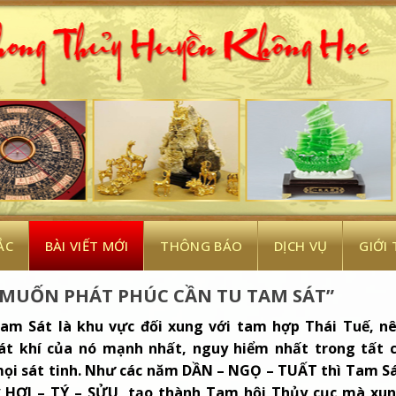
ẮC
BÀI VIẾT MỚI
THÔNG BÁO
DỊCH VỤ
GIỚI
“MUỐN PHÁT PHÚC CẦN TU TAM SÁT”
am Sát là khu vực đối xung với tam hợp Thái Tuế, n
át khí của nó mạnh nhất, nguy hiểm nhất trong tất 
ọi sát tinh. Như các năm DẦN – NGỌ – TUẤT thì Tam S
 HỢI – TÝ – SỬU, tạo thành Tam hội Thủy cục mà xu