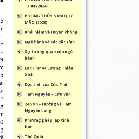
THÌN (2024)
PHONG THỦY NĂM QÚY
 ở
MÃO (2023)
am
Khái niệm về Huyền không
 –
Ngũ hành và các đặc tính
nh
 –
Sự tương quan của ngũ
hành
ẦN
am
Lạc Thư và Lượng Thiên
 ở
Xích
ai
Đặc tính của Cửu Tinh
ai
Tam Nguyên – Cửu Vận
ến
24 Sơn – Hướng và Tam
ng
Nguyên Long
am
Phương pháp lập tinh
c)
bàn
ng
Thế Quái
về