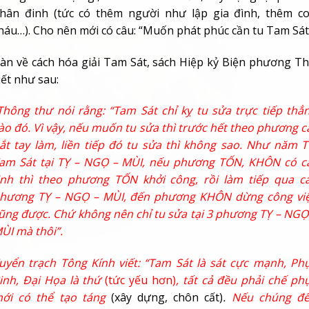
hân đinh (tức có thêm người như lập gia đình, thêm c
háu…). Cho nên mới có câu: “Muốn phát phúc cần tu Tam Sát
àn về cách hóa giải Tam Sát, sách Hiệp kỷ Biện phương T
iết như sau:
Thông thư nói rằng: “Tam Sát chỉ kỵ tu sửa trực tiếp thẳ
ào đó. Vì vậy, nếu muốn tu sửa thì trước hết theo phương c
ắt tay làm, liền tiếp đó tu sửa thì không sao. Như năm T
am Sát tại TỴ – NGỌ – MÙI, nếu phương TỐN, KHÔN có c
inh thì theo phương TỐN khởi công, rồi làm tiếp qua c
hương TỴ – NGỌ – MÙI, đến phương KHÔN dừng công vi
ũng được. Chứ không nên chỉ tu sửa tại 3 phương TỴ – NGỌ
ÙI mà thôi”.
uyển trạch Tông Kính viết: “Tam Sát là sát cực mạnh, Ph
inh, Đại Họa là thứ
(tức yếu hơn)
, tất cả đều phải chế ph
ới có thể tạo táng
(xây dựng, chôn cất)
.
Nếu chúng đ