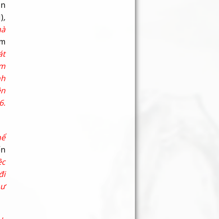
ộn
)
,
à
âm
át
am
nh
ên
6.
hể
ến
ệc
đi
hư