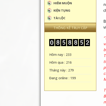
HIẾM MUỘN
n
c
KIỆN TỤNG
TÀI LỘC
B
v
THỐNG KÊ TRUY CẬP
“
v
b
Hôm nay : 233
T
t
Hôm qua : 216
p
Tháng này : 279
c
Đang online : 199
M
T
B
m