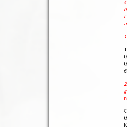
đ
c
n
1
T
t
t
đ
2
g
n
C
t
l