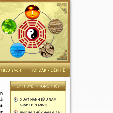
 THIỆU SÁCH
HỎI ĐÁP – LIÊN HỆ
LÝ THUYẾT PHONG THỦY
ên
cả
XUẤT HÀNH ĐẦU NĂM
GIÁP THÌN (2024)
át
ng
PHONG THỦY NĂM GIÁP