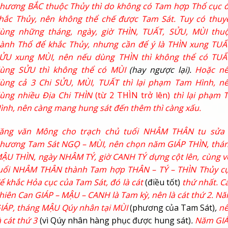
hương BẮC thuộc Thủy thì do không có Tam hợp Thổ cục 
hắc Thủy, nên không thể chế được Tam Sát. Tuy có thuy
ùng những tháng, ngày, giờ THÌN, TUẤT, SỬU, MÙI thu
ành Thổ để khắc Thủy, nhưng cần để ý là THÌN xung TUẤ
ỬU xung MÙI, nên nếu dùng THÌN thì không thể có TUẤ
ùng SỬU thì không thể có MÙI
(hay ngược lại).
Hoặc n
ùng cả 3 Chi SỬU, MÙI, TUẤT thì lại phạm Tam Hình, n
ùng nhiều Địa Chi THÌN
(từ 2 THÌN trở lên)
thì lại phạm 
ình, nên càng mang hung sát đến thêm thì càng xấu.
ăng văn Mông cho trạch chủ tuổi NHÂM THÂN tu sửa
hương Tam Sát NGỌ – MÙI, nên chọn năm GIÁP THÌN, thá
ẬU THÌN, ngày NHÂM TÝ, giờ CANH TÝ dựng cột lên, cùng v
uổi NHÂM THÂN thành Tam hợp THÂN – TÝ – THÌN Thủy c
ể khắc Hỏa cục của Tam Sát, đó là cát
(điều tốt)
thứ nhất. C
hiên Can GIÁP – MẬU – CANH là Tam kỳ, nên là cát thứ 2. N
IÁP, tháng MẬU Qúy nhân tại MÙI
(phương của Tam Sát)
,
n
à cát thứ 3
(vì Qúy nhân hàng phục được hung sát)
.
Năm GI