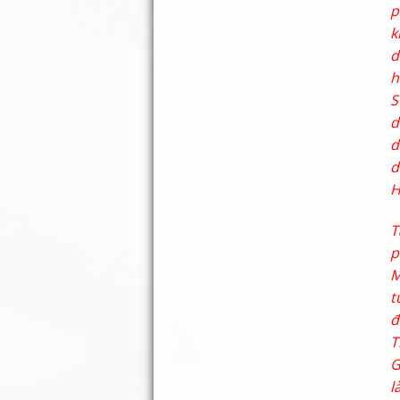
p
k
d
h
S
d
d
d
H
T
p
M
t
đ
T
G
l