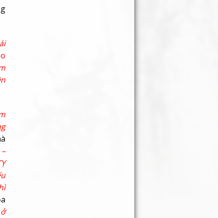
ng
ái
ạo
âm
ên
am
ng
mà
 –
TỴ
ếu
hì
ỏa
 ở