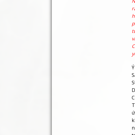
N
r
p
t
v
C
y
Ý
S
S
D
C
T
ứ
k
n