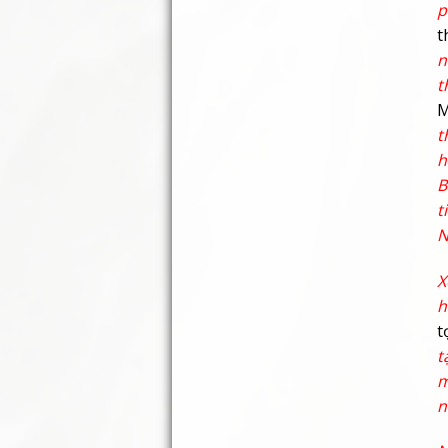
p
t
n
t
M
t
h
B
t
N
X
h
t
t
m
n