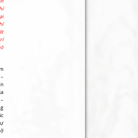
nh
hí
ại
hí
át
rí
nó
am
 –
ến
ịa
 –
ng
úc
tự
 ở