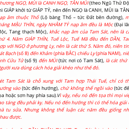
hương NGỌ, MÙI là CANH NGỌ, TÂN MÙI
(theo Ngũ Thử Đ
hì GIÁP khởi từ GIÁP TÝ, nên đến NGỌ là CANH, MÙI là TÂN
ạp âm thuộc Thổ
(Lộ bàng Thổ – tức Đất bên đường)
,
m
háng MẬU THÌN, ngày NHÂM TÝ nạp âm đều là Mộc
(Đại l
ộc, Tang thạch Mộc)
,
khắc nạp âm của Tam Sát, nên là c
hứ 4. Năm GIÁP THÌN, Tuế Lộc, Tuế Mã đều đến DẦN, T
ợp với NGỌ ở phương Ly, nên là cát thứ 5. Năm đó, niên ti
át Bạch
(số 8)
đến Khảm
(phía BẮC)
chiếu Ly
(phía NAM)
, ni
inh Cửu Tử
(số 9)
đến MÙI
(tức nơi có Tam Sát)
,
là cát thứ 
gười xưa dùng cách hóa giải khéo như thế đó.
ét Tam Sát là chỗ xung với Tam hợp Thái Tuế, chỉ có t
ướng vào
(tức đến hướng)
,
chứ không thể ngồi vào
(tức đ
ọa hoặc sơn hay phía sau).
V
ì vậy, nếu nó đến tọa thì mọi vi
ạo táng đều phải kỵ. Nếu nó đến hướng thì có thể hóa giải 
à tu sửa. Nhưng không thể luận các năm đều giống n
hau được.