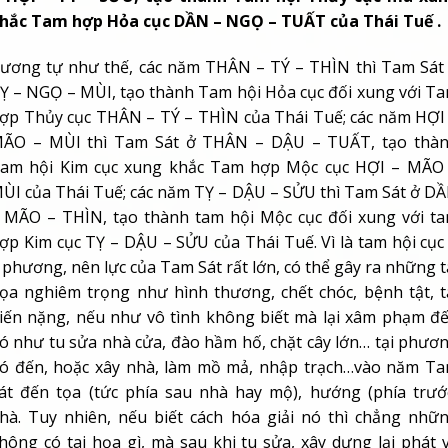
hắc Tam hợp Hỏa cục DẦN – NGỌ – TUẤT của Thái Tuế .
ương tự như thế, các năm THÂN – TÝ – THÌN thì Tam Sát
Ỵ – NGỌ – MÙI, tạo thành Tam hội Hỏa cục đối xung với T
ợp Thủy cục THÂN – TÝ – THÌN của Thái Tuế; các năm HỢI
ÃO – MÙI thì Tam Sát ở THÂN – DẬU – TUẤT, tạo thà
am hội Kim cục xung khắc Tam hợp Mộc cục HỢI – MÃO
ÙI của Thái Tuế; các năm TỴ – DẬU – SỬU thì Tam Sát ở D
 MÃO – THÌN, tạo thành tam hội Mộc cục đối xung với t
ợp Kim cục TỴ – DẬU – SỬU của Thái Tuế. Vì là tam hội cục
 phương, nên lực của Tam Sát rất lớn, có thể gây ra những t
ọa nghiêm trọng như hình thương, chết chóc, bệnh tật, t
iến nặng, nếu như vô tình không biết mà lại xâm phạm đ
ó như tu sửa nhà cửa, đào hầm hố, chặt cây lớn… tại phươ
ó đến, hoặc xây nhà, làm mồ mả, nhập trạch…vào năm T
át đến tọa (tức phía sau nhà hay mộ), hướng (phía trướ
hà. Tuy nhiên, nếu biết cách hóa giải nó thì chẳng nhữ
hông có tai họa gì, mà sau khi tu sửa, xây dựng lại phát 