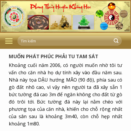
Skip
to
content
MUỐN PHÁT PHÚC PHẢI TU TAM SÁT
Khoảng cuối năm 2006, có người muốn nhờ tôi tư
vấn cho căn nhà họ dự tính xây vào đầu năm sau.
Nhà này tọa DẬU hướng MÃO (90 độ), phía sau có
gò đất nhô cao, vì vậy nên người ta đã xây sẵn 1
bức tường đá cao 3m để ngăn không cho đất từ gò
đó trôi tới. Bức tường đá này lại nằm chéo với
phương tọa của căn nhà, khiến cho chỗ rộng nhất
của sân sau là khoảng 3m40, còn chỗ hẹp nhất
khoảng 1m80.