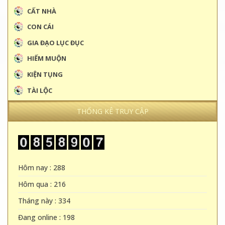
CẤT NHÀ
CON CÁI
GIA ĐẠO LỤC ĐỤC
HIẾM MUỘN
KIỆN TỤNG
TÀI LỘC
THỐNG KÊ TRUY CẬP
Hôm nay : 288
Hôm qua : 216
Tháng này : 334
Đang online : 198