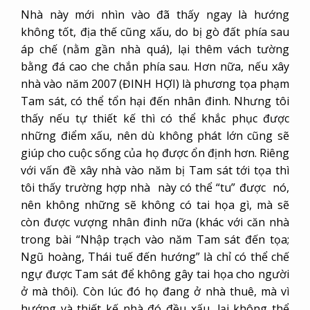
Nhà này mới nhìn vào đã thấy ngay là hướng
không tốt, địa thế cũng xấu, do bị gò đất phía sau
áp chế (nằm gần nhà quá), lại thêm vách tường
bằng đá cao che chắn phía sau. Hơn nữa, nếu xây
nhà vào năm 2007 (ĐINH HỢI) là phương tọa phạm
Tam sát, có thể tổn hại đến nhân đinh. Nhưng tôi
thấy nếu tự thiết kế thì có thể khắc phục được
những điểm xấu, nên dù không phát lớn cũng sẽ
giúp cho cuộc sống của họ được ổn định hơn. Riêng
với vấn đề xây nhà vào năm bị Tam sát tới tọa thì
tôi thấy trường hợp nhà này có thể “tu” được nó,
nên không những sẽ không có tai họa gì, mà sẽ
còn được vượng nhân đinh nữa (khác với căn nhà
trong bài “Nhập trạch vào năm Tam sát đến tọa;
Ngũ hoàng, Thái tuế đến hướng” là chỉ có thể chế
ngự được Tam sát để không gây tai họa cho người
ở mà thôi). Còn lúc đó họ đang ở nhà thuê, mà vì
hướng và thiết kế nhà đó đều xấu, lại không thể