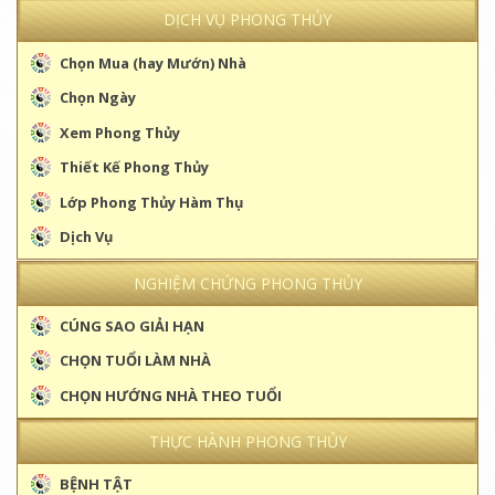
DỊCH VỤ PHONG THỦY
Chọn Mua (hay Mướn) Nhà
Chọn Ngày
Xem Phong Thủy
Thiết Kế Phong Thủy
Lớp Phong Thủy Hàm Thụ
Dịch Vụ
NGHIỆM CHỨNG PHONG THỦY
CÚNG SAO GIẢI HẠN
CHỌN TUỔI LÀM NHÀ
CHỌN HƯỚNG NHÀ THEO TUỔI
THỰC HÀNH PHONG THỦY
BỆNH TẬT