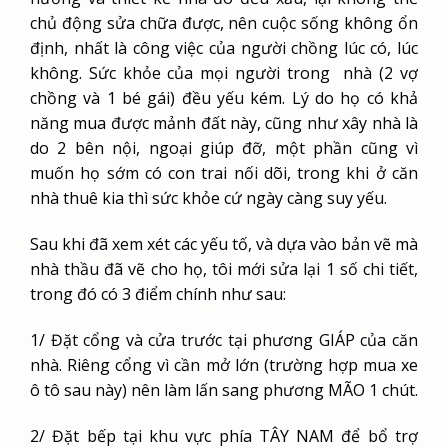
chủ động sửa chữa được, nên cuộc sống không ổn
định, nhất là công việc của người chồng lúc có, lúc
không. Sức khỏe của mọi người trong nhà (2 vợ
chồng và 1 bé gái) đều yếu kém. Lý do họ có khả
năng mua được mảnh đất này, cũng như xây nhà là
do 2 bên nội, ngoại giúp đỡ, một phần cũng vì
muốn họ sớm có con trai nối dõi, trong khi ở căn
nhà thuê kia thì sức khỏe cứ ngày càng suy yếu.
Sau khi đã xem xét các yếu tố, và dựa vào bản vẽ mà
nhà thầu đã vẽ cho họ, tôi mới sửa lại 1 số chi tiết,
trong đó có 3 điểm chính như sau:
1/ Đặt cổng và cửa trước tại phương GIÁP của căn
nhà. Riêng cổng vì cần mở lớn (trường hợp mua xe
ô tô sau này) nên làm lấn sang phương MÃO 1 chút.
2/ Đặt bếp tại khu vực phía TÂY NAM để bổ trợ