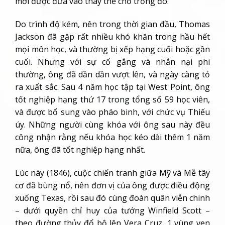
mới được đưa vào thay thế chỗ trống đó.
Do trình độ kém, nên trong thời gian đầu, Thomas
Jackson đã gặp rất nhiều khó khăn trong hầu hết
mọi môn học, và thường bị xếp hạng cuối hoặc gần
cuối. Nhưng với sự cố gắng và nhẫn nại phi
thường, ông đã dần dần vượt lên, và ngày càng tỏ
ra xuất sắc. Sau 4 năm học tập tại West Point, ông
tốt nghiệp hạng thứ 17 trong tổng số 59 học viên,
và được bổ sung vào pháo binh, với chức vụ Thiếu
úy. Những người cùng khóa với ông sau này đều
công nhận rằng nếu khóa học kéo dài thêm 1 năm
nữa, ông đã tốt nghiệp hạng nhất.
Lúc này (1846), cuộc chiến tranh giữa Mỹ và Mễ tây
cơ đã bùng nổ, nên đơn vị của ông được điều động
xuống Texas, rồi sau đó cùng đoàn quân viễn chinh
– dưới quyền chỉ huy của tướng Winfield Scott –
theo đường thủy đổ bộ lên Vera Cruz, 1 vùng ven