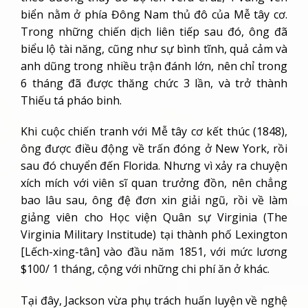
biển nằm ở phía Đông Nam thủ đô của Mễ tây cơ.
Trong những chiến dịch liên tiếp sau đó, ông đã
biểu lộ tài năng, cũng như sự bình tĩnh, quả cảm và
anh dũng trong nhiều trận đánh lớn, nên chỉ trong
6 tháng đã được thăng chức 3 lần, và trở thành
Thiếu tá pháo binh.
Khi cuộc chiến tranh với Mễ tây cơ kết thúc (1848),
ông được điều động về trấn đóng ở New York, rồi
sau đó chuyển đến Florida. Nhưng vì xảy ra chuyện
xích mích với viên sĩ quan trưởng đồn, nên chẳng
bao lâu sau, ông đệ đơn xin giải ngũ, rồi về làm
giảng viên cho Học viện Quân sự Virginia (The
Virginia Military Institude) tại thành phố Lexington
[Lếch-xing-tân] vào đầu năm 1851, với mức lương
$100/ 1 tháng, cộng với những chi phí ăn ở khác.
Tại đây, Jackson vừa phụ trách huấn luyện về nghệ