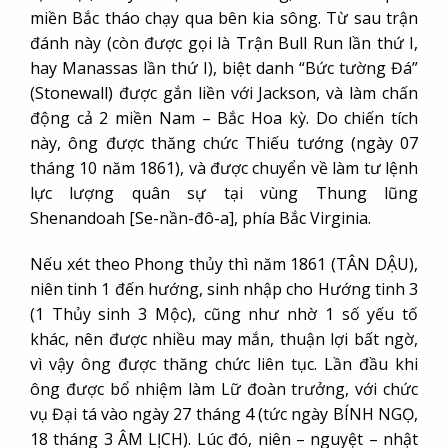
miền Bắc tháo chạy qua bên kia sông. Từ sau trận
đánh này (còn được gọi là Trận Bull Run lần thứ I,
hay Manassas lần thứ I), biệt danh “Bức tường Đá”
(Stonewall) được gắn liền với Jackson, và làm chấn
động cả 2 miền Nam – Bắc Hoa kỳ. Do chiến tích
này, ông được thăng chức Thiếu tướng (ngày 07
tháng 10 năm 1861), và được chuyển về làm tư lệnh
lực lượng quân sự tại vùng Thung lũng
Shenandoah [Se-nần-đô-a], phía Bắc Virginia.
Nếu xét theo Phong thủy thì năm 1861 (TÂN DẬU),
niên tinh 1 đến hướng, sinh nhập cho Hướng tinh 3
(1 Thủy sinh 3 Mộc), cũng như nhờ 1 số yếu tố
khác, nên được nhiều may mắn, thuận lợi bất ngờ,
vì vậy ông được thăng chức liên tục. Lần đầu khi
ông được bổ nhiệm làm Lữ đoàn trưởng, với chức
vụ Đại tá vào ngày 27 tháng 4 (tức ngày BÍNH NGỌ,
18 tháng 3 ÂM LỊCH). Lúc đó, niên – nguyệt – nhật