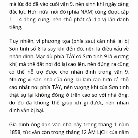
mà lúc đó đã vào cuối vận 9, nên sinh khí ngày càng
đắc lực. Hơn nữa, nơi đó (phía NAM) cũng được cặp
1 – 4 đồng cung, nên chủ phát cả địa vị lẫn danh
tiếng.
Tuy nhiên, vì phương tọa (phía sau) căn nhà lại bị
Sơn tinh số 8 là suy khí đến đó, nên là điều xấu về
nhân đinh. Mặc dù phía TÂY có Sơn tinh 9 là vượng
khí, mà thế đất nơi đó lại cao lên, nên đúng ra cũng
có thể hỗ trợ được cho nhân đinh trong vận 9.
Nhưng vì sàn nhà của ông lại làm cao hơn cả chỗ
cao nhất nơi phía TÂY, nên vượng khí của Sơn tinh
thật sự lại không đóng ở trên cao so với nhà ông,
do đó đã không thể giúp ích gì được, nên nhân
đinh vẫn bị bại.
Gia đình ông dọn vào nhà này trong tháng 1 năm
1858, tức vẫn còn trong tháng 12 ÂM LỊCH của năm