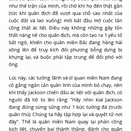
như thế trận của mình, rồi chờ khi họ đến thật gần
(tức khi quân địch đã vượt qua chỗ cao nhất của
cuộc đất và lao xuống) mới bắt đầu mở cuộc tấn
công thật ác liệt. Điều này không những gây tổn
thất nặng nề cho quân địch, mà còn tạo ra 1 yếu tố
bất ngờ, khiến cho quân miền Bắc đang hăng hái
xông lên để truy kích đối phương bỗng dưng bị
khựng lại, và buộc phải tập trung để đối phó với
ông.
Lúc này, các tướng lãnh và sĩ quan miền Nam đang
cố gắng ngăn cản quân lính của mình bỏ chạy, nên
khi thấy Jackson chiến đấu ác liệt với quân địch, có
người đã hô to lên rằng: “Hãy nhìn kìa! Jackson
đang đứng sừng sững như 1 bức tường đá (trước
quân thù). Chúng ta hãy tập hợp lại và quyết tử nơi
đây”. Thế là quân miền Nam quay lại phản công
kịch liệt, chuyển bại thành thắng, đánh cho quân