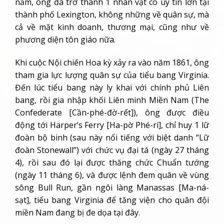
năm, ông đã trở thành 1 nhân vật có uy tín lớn tại
thành phố Lexington, không những về quân sự, mà
cả về mặt kinh doanh, thương mại, cũng như về
phương diện tôn giáo nữa.
Khi cuộc Nội chiến Hoa kỳ xảy ra vào năm 1861, ông
tham gia lực lượng quân sự của tiểu bang Virginia.
Đến lúc tiểu bang này ly khai với chính phủ Liên
bang, rồi gia nhập khối Liên minh Miền Nam (The
Confederate [Cần-phé-đờ-rết]), ông được điều
động tới Harper’s Ferry [Ha-pờ Phé-ri], chỉ huy 1 lữ
đoàn bộ binh (sau này nổi tiếng với biệt danh “Lữ
đoàn Stonewall”) với chức vụ đại tá (ngày 27 tháng
4), rồi sau đó lại được thăng chức Chuẩn tướng
(ngày 11 tháng 6), và được lệnh đem quân về vùng
sông Bull Run, gần ngôi làng Manassas [Ma-ná-
sạt], tiểu bang Virginia để tăng viện cho quân đội
miền Nam đang bị đe dọa tại đây.