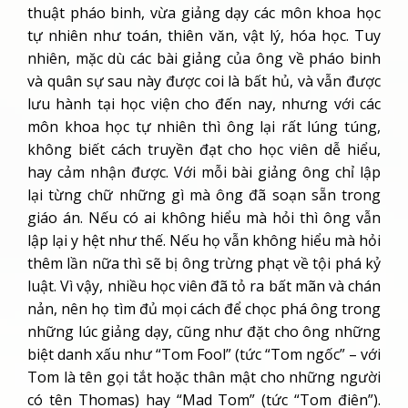
thuật pháo binh, vừa giảng dạy các môn khoa học
tự nhiên như toán, thiên văn, vật lý, hóa học. Tuy
nhiên, mặc dù các bài giảng của ông về pháo binh
và quân sự sau này được coi là bất hủ, và vẫn được
lưu hành tại học viện cho đến nay, nhưng với các
môn khoa học tự nhiên thì ông lại rất lúng túng,
không biết cách truyền đạt cho học viên dễ hiểu,
hay cảm nhận được. Với mỗi bài giảng ông chỉ lập
lại từng chữ những gì mà ông đã soạn sẵn trong
giáo án. Nếu có ai không hiểu mà hỏi thì ông vẫn
lập lại y hệt như thế. Nếu họ vẫn không hiểu mà hỏi
thêm lần nữa thì sẽ bị ông trừng phạt về tội phá kỷ
luật. Vì vậy, nhiều học viên đã tỏ ra bất mãn và chán
nản, nên họ tìm đủ mọi cách để chọc phá ông trong
những lúc giảng dạy, cũng như đặt cho ông những
biệt danh xấu như “Tom Fool” (tức “Tom ngốc” – với
Tom là tên gọi tắt hoặc thân mật cho những người
có tên Thomas) hay “Mad Tom” (tức “Tom điên”).