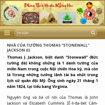
Skip
to
content
NHÀ CỦA TƯỚNG THOMAS “STONEWALL”
JACKSON (I)
Thomas J. Jackson, biệt danh “Stonewall” (Bức
tường đá) không những là 1 danh tướng của
miền Nam trong cuộc Nội chiến Hoa kỳ, mà còn
là 1trong những tướng lãnh tài ba nhất trong
lịch sử quân đội Mỹ. Ông sinh ngày 21 tháng 1
năm 1824, tại tiểu bang Virginia.
Nguyên ông và bà cố nội của Thomas là John
Jackson và Elizabeth Cummins [Ê-li-da-bét Câm-