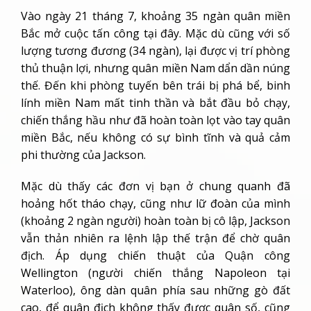
Vào ngày 21 tháng 7, khoảng 35 ngàn quân miền
Bắc mở cuộc tấn công tại đây. Mặc dù cũng với số
lượng tương đương (34 ngàn), lại được vị trí phòng
thủ thuận lợi, nhưng quân miền Nam dẩn dần núng
thế. Đến khi phòng tuyến bên trái bị phá bể, binh
lính miền Nam mất tinh thần và bắt đầu bỏ chạy,
chiến thắng hầu như đã hoàn toàn lọt vào tay quân
miền Bắc, nếu không có sự bình tĩnh và quả cảm
phi thường của Jackson.
Mặc dù thấy các đơn vị bạn ở chung quanh đã
hoảng hốt tháo chạy, cũng như lữ đoàn của mình
(khoảng 2 ngàn người) hoàn toàn bị cô lập, Jackson
vẫn thản nhiên ra lệnh lập thế trận để chờ quân
địch. Áp dụng chiến thuật của Quận công
Wellington (người chiến thắng Napoleon tại
Waterloo), ông dàn quân phía sau những gò đất
cao, để quân địch không thấy được quân số, cũng