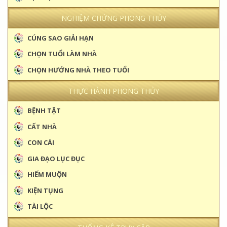
NGHIỆM CHỨNG PHONG THỦY
CÚNG SAO GIẢI HẠN
CHỌN TUỔI LÀM NHÀ
CHỌN HƯỚNG NHÀ THEO TUỔI
THỰC HÀNH PHONG THỦY
BỆNH TẬT
CẤT NHÀ
CON CÁI
GIA ĐẠO LỤC ĐỤC
HIẾM MUỘN
KIỆN TỤNG
TÀI LỘC