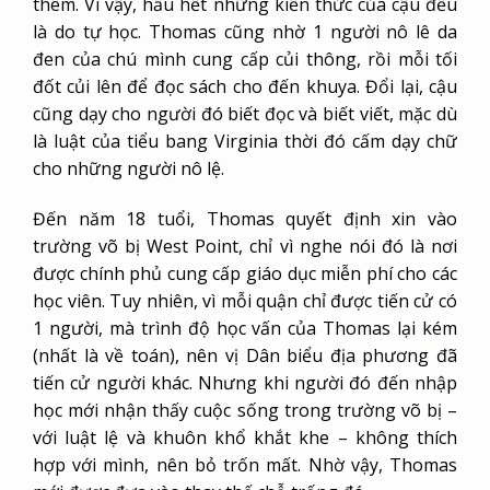
thêm. Vì vậy, hầu hết những kiến thức của cậu đều
là do tự học. Thomas cũng nhờ 1 người nô lê da
đen của chú mình cung cấp củi thông, rồi mỗi tối
đốt củi lên để đọc sách cho đến khuya. Đổi lại, cậu
cũng dạy cho người đó biết đọc và biết viết, mặc dù
là luật của tiểu bang Virginia thời đó cấm dạy chữ
cho những người nô lệ.
Đến năm 18 tuổi, Thomas quyết định xin vào
trường võ bị West Point, chỉ vì nghe nói đó là nơi
được chính phủ cung cấp giáo dục miễn phí cho các
học viên. Tuy nhiên, vì mỗi quận chỉ được tiến cử có
1 người, mà trình độ học vấn của Thomas lại kém
(nhất là về toán), nên vị Dân biểu địa phương đã
tiến cử người khác. Nhưng khi người đó đến nhập
học mới nhận thấy cuộc sống trong trường võ bị –
với luật lệ và khuôn khổ khắt khe – không thích
hợp với mình, nên bỏ trốn mất. Nhờ vậy, Thomas