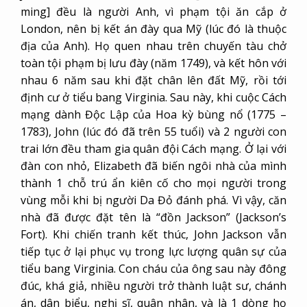
ming] đều là người Anh, vì phạm tội ăn cắp ở
London, nên bị kết án đày qua Mỹ (lúc đó là thuộc
địa của Anh). Họ quen nhau trên chuyến tàu chở
toàn tội phạm bị lưu đày (năm 1749), và kết hôn với
nhau 6 năm sau khi đặt chân lên đất Mỹ, rồi tới
định cư ở tiểu bang Virginia. Sau này, khi cuộc Cách
mạng dành Độc Lập của Hoa kỳ bùng nổ (1775 –
1783), John (lúc đó đã trên 55 tuổi) và 2 người con
trai lớn đều tham gia quân đội Cách mạng. Ở lại với
đàn con nhỏ, Elizabeth đã biến ngôi nhà của mình
thành 1 chỗ trú ẩn kiên cố cho mọi người trong
vùng mỗi khi bị người Da Đỏ đánh phá. Vì vậy, căn
nhà đã được đặt tên là “đồn Jackson” (Jackson’s
Fort). Khi chiến tranh kết thúc, John Jackson vẫn
tiếp tục ở lại phục vụ trong lực lượng quân sự của
tiểu bang Virginia. Con cháu của ông sau này đông
đúc, khá giả, nhiều người trở thành luật sư, chánh
án, dân biểu, nghị sĩ, quân nhân, và là 1 dòng họ