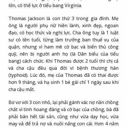
lớn, có thế lực ở tiểu bang Virginia.
Thomas Jackson là con thứ 3 trong gia đình. Mẹ
ông là người phụ nữ hiền lành, xinh đẹp, ngoan
đạo, có học thức và nghị lực. Cha ông tuy là 1 luật
sư có tên tuổi, từng làm trưởng ban thuế vụ của
quận, nhưng vì ham mê cờ bạc và biển thủ công
quỹ, nên bị người anh họ (là Dân biểu của tiểu
bang) cách chức. Khi Thomas được 2 tuổi thì chị cả
và cha cậu đều qua đời vì bệnh thương hàn
(typhoid). Lúc đó, mẹ của Thomas đã có thai được
hơn 9 tháng, và hạ sinh 1 bé gái chỉ 1 ngày sau khi
cha cậu mất.
Bơ vơ với 3 con nhỏ, lại phải gánh vác nợ nần chồng
chất vì tính hoang đàng và cờ bạc của chồng, bà đã
phải bán hết tài sản, cũng như vừa dạy học, vừa
may vá để trả nợ và nuôi nấng con cái. Hơn 4 năm