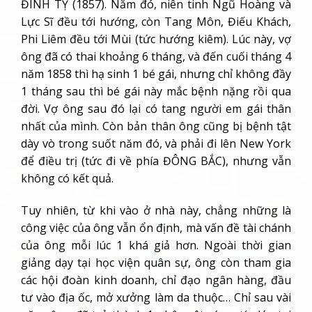
ĐINH TỴ (1857). Năm đó, niên tinh Ngũ Hoàng và
Lực Sĩ đều tới hướng, còn Tang Môn, Điếu Khách,
Phi Liêm đều tới Mùi (tức hướng kiêm). Lúc này, vợ
ông đã có thai khoảng 6 tháng, và đến cuối tháng 4
năm 1858 thì hạ sinh 1 bé gái, nhưng chỉ không đầy
1 tháng sau thì bé gái này mắc bệnh nặng rồi qua
đời. Vợ ông sau đó lại có tang người em gái thân
nhất của mình. Còn bản thân ông cũng bị bệnh tật
dày vò trong suốt năm đó, và phải đi lên New York
để điều trị (tức đi về phía ĐÔNG BẮC), nhưng vẫn
không có kết quả.
Tuy nhiên, từ khi vào ở nhà này, chẳng những là
công việc của ông vẫn ổn định, mà vấn đề tài chánh
của ông mỗi lúc 1 khá giả hơn. Ngoài thời gian
giảng dạy tại học viện quân sự, ông còn tham gia
các hội đoàn kinh doanh, chỉ đạo ngân hàng, đầu
tư vào địa ốc, mở xưởng làm da thuộc… Chỉ sau vài