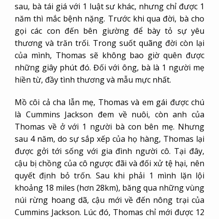
sau, bà tái giá với 1 luật sư khác, nhưng chỉ được 1
năm thì mắc bệnh nặng. Trước khi qua đời, bà cho
gọi các con đến bên giường để bày tỏ sự yêu
thương và trăn trối. Trong suốt quãng đời còn lại
của mình, Thomas sẽ không bao giờ quên được
những giây phút đó. Đối với ông, bà là 1 người mẹ
hiền từ, đầy tình thương và mẫu mực nhất.
Mồ côi cả cha lẫn mẹ, Thomas và em gái được chú
là Cummins Jackson đem về nuôi, còn anh của
Thomas về ở với 1 người bà con bên mẹ. Nhưng
sau 4 năm, do sự sắp xếp của họ hàng, Thomas lại
được gởi tới sống với gia đình người cô. Tại đây,
cậu bị chồng của cô ngược đãi và đối xử tệ hại, nên
quyết định bỏ trốn. Sau khi phải 1 mình lặn lội
khoảng 18 miles (hơn 28km), băng qua những vùng
núi rừng hoang dã, cậu mới về đến nông trại của
Cummins Jackson. Lúc đó, Thomas chỉ mới được 12