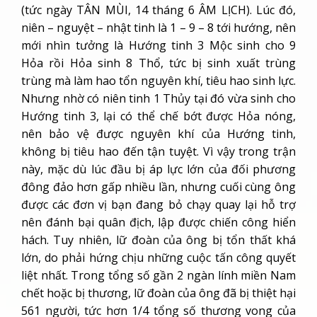
(tức ngày TÂN MÙI, 14 tháng 6 ÂM LỊCH). Lúc đó,
niên – nguyệt – nhật tinh là 1 – 9 – 8 tới hướng, nên
mới nhìn tưởng là Hướng tinh 3 Mộc sinh cho 9
Hỏa rồi Hỏa sinh 8 Thổ, tức bị sinh xuất trùng
trùng mà làm hao tổn nguyên khí, tiêu hao sinh lực.
Nhưng nhờ có niên tinh 1 Thủy tại đó vừa sinh cho
Hướng tinh 3, lại có thể chế bớt được Hỏa nóng,
nên bảo vệ được nguyên khí của Hướng tinh,
không bị tiêu hao đến tận tuyệt. Vì vậy trong trận
này, mặc dù lúc đầu bị áp lực lớn của đối phương
đông đảo hơn gấp nhiều lần, nhưng cuối cùng ông
được các đơn vị bạn đang bỏ chạy quay lại hỗ trợ
nên đánh bại quân địch, lập được chiến công hiển
hách. Tuy nhiên, lữ đoàn của ông bị tổn thất khá
lớn, do phải hứng chịu những cuộc tấn công quyết
liệt nhất. Trong tổng số gần 2 ngàn lính miền Nam
chết hoặc bị thương, lữ đoàn của ông đã bị thiệt hại
561 người, tức hơn 1/4 tổng số thương vong của