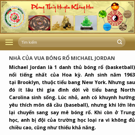
Skip
to
content
NHÀ CỦA VUA BÓNG RỔ MICHAEL JORDAN
Michael Jordan là 1 danh thủ bóng rổ (basketball)
nổi tiếng nhất của Hoa kỳ. Anh sinh năm 1963
tại
Brooklyn
, thuộc tiểu bang New York. Nhưng sau
đó ít lâu thì gia đình dời về tiểu bang North
Carolina sinh sống. Lúc nhỏ, anh có khuynh hướng
yêu thích môn dã cầu (baseball), nhưng khi lớn lên
lại chuyển sang say mê bóng rổ. Khi còn ở Trung
học, anh bị đội của trường học loại ra vì không đủ
chiều cao, cũng như thiếu khả năng.