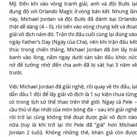
Mỹ. Đến khi vào vòng tranh giải, anh và đội Bulls lại
đụng độ với Orlando Magic ở vòng bán kết. Nhưng lần
này, Michael Jordan và đội Bulls đã đánh bại Orlando
thật dễ dàng (4 – 0), rồi tiến vào vòng chung kết và đoạt
giải vô địch năm đó. Trận thi đấu cuối cùng lại đúng vào
ngày Father’s Day (Ngày của Cha), nên khi trận đấu kết
thúc trong chiến thắng, Michael Jordan đã ôm lấy trái
banh vào lòng, nằm ngay dưới sàn sân đấu khóc nức
nở để tưởng nhớ đến cha anh đã bị sát hại 3 năm về
trước.
Việc Michael Jordan đã giải nghệ, rồi quay về thi đấu, lại
dẫn đầu 1 đội để lấy giải vô địch là 1 sự kiện chưa từng
có trong lịch sử thể thao trên thế giới. Ngay cả Pele –
cầu thủ vĩ đại nhất của môn bóng đá – sau khi giải nghệ
rồi trở lại cũng không thể đoạt được giải vô địch nào
nữa (tuy là khi trở lại thì Pele đã “già” hơn Michael
Jordan 2 tuổi). Không những thế, khán giả còn được