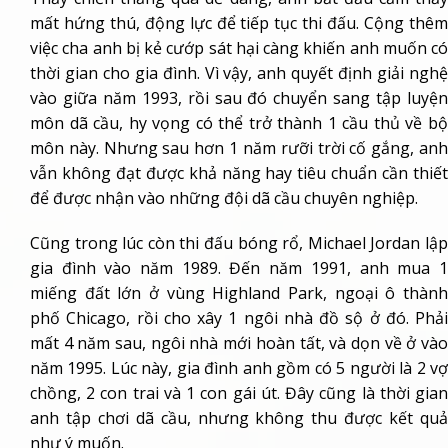
mất hứng thú, động lực để tiếp tục thi đấu. Cộng thêm
việc cha anh bị kẻ cướp sát hại càng khiến anh muốn có
thời gian cho gia đình. Vì vậy, anh quyết định giải nghệ
vào giữa năm 1993, rồi sau đó chuyển sang tập luyện
môn dã cầu, hy vọng có thể trở thành 1 cầu thủ về bộ
môn này. Nhưng sau hơn 1 năm rưỡi trời cố gắng, anh
vẫn không đạt được khả năng hay tiêu chuẩn cần thiết
để được nhận vào những đội dã cầu chuyên nghiệp.
Cũng trong lúc còn thi đấu bóng rổ, Michael Jordan lập
gia đình vào năm 1989. Đến năm 1991, anh mua 1
miếng đất lớn ở vùng Highland Park, ngoại ô thành
phố Chicago, rồi cho xây 1 ngôi nhà đồ sộ ở đó. Phải
mất 4 năm sau, ngôi nhà mới hoàn tất, và dọn về ở vào
năm 1995. Lúc này, gia đình anh gồm có 5 người là 2 vợ
chồng, 2 con trai và 1 con gái út. Đây cũng là thời gian
anh tập chơi dã cầu, nhưng không thu được kết quả
như ý muốn.