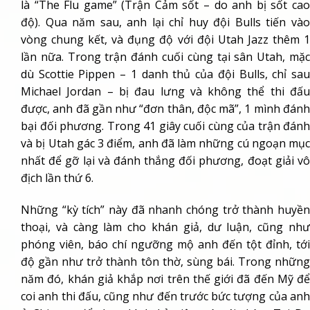
là “The Flu game” (Trận Cảm sốt – do anh bị sốt cao
độ). Qua năm sau, anh lại chỉ huy đội Bulls tiến vào
vòng chung kết, và đụng độ với đội Utah Jazz thêm 1
lần nữa. Trong trận đánh cuối cùng tại sân Utah, mặc
dù
Scottie Pippen
– 1 danh thủ của đội Bulls, chỉ sa
Michael Jordan – bị đau lưng và không thể thi đấu
được, anh đã gần như “đơn thân, độc mã”, 1 mình đánh
bại đối phương. Trong 41 giây cuối cùng của trận đánh
và bị Utah gác 3 điểm, anh đã làm những cú ngoạn mục
nhất để gỡ lại và đánh thắng đối phương, đoạt giải vô
địch lần thứ 6.
Những “kỳ tích” này đã nhanh chóng trở thành huyền
thoại, và càng làm cho khán giả, dư luận, cũng như
phóng viên, báo chí ngưỡng mộ anh đến tột đỉnh, tới
độ gần như trở thành tôn thờ, sùng bái. Trong những
năm đó, khán giả khắp nơi trên thế giới đã đến Mỹ để
coi anh thi đấu, cũng như đến trước bức tượng của anh