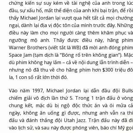
chứng kiến sự suy kém về tài nghệ của anh trong lúc
đầu, sự xấu hổ, mất thể diện của anh khi bại trận, để rồi
thấy Michael Jordan lại vượt qua hết tất cả mọi chướng
ngại, dành lại địa vị độc tôn của mình trước đây. Những
điều này làm cho mọi người càng thêm khâm phục và
ngưỡng mộ anh. Thấy được điều này, hãng phim
Warner Brothers (viết tắt là WB) đã mời anh đóng phim
Space Jam (tạm dịch là “Bóng rổ trên không gian”). Mặc
dù phim không hay lắm – cả về nội dung lẫn trình diễn –
nhưng nó đã thu về cho hãng phim hơn $300 triệu đô
la, 1 con số rất lớn thời đó.
Vào năm 1997, Michael Jordan lại dẫn đầu đội Bulls
chiếm giải vô địch lần thứ 5. Trong 1 trận đấu ở vòng
chung kết, mặc dù bị ngộ độc thức ăn và ói mửa cả
ngày, không ăn uống gì được, nhưng anh vẫn ra thi
đấu và đánh thắng đội Utah Jazz. Trận đấu này đã đi
vào lịch sử, và sau này được phóng viên, báo chí Mỹ gọi