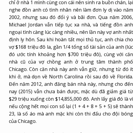
chỉ ở nhà 1 mình cùng con cái nên sinh ra buồn chán, lại
nghe đồn anh có tình nhân nên làm đơn ly dị vào năm
2002, nhưng sau đó đổi ý và bãi đơn. Qua năm 2006,
Michael Jordan vẫn tiếp tục xa nhà, và tiếng đồn anh
ngoại tình càng lúc càng nhiều, nên lần này vợ anh nhất
định ly hôn. Sau khi hoàn tất mọi thủ tục, anh chia cho
vợ $168 triệu đô la, gần 1/4 tổng số tài sản của anh (lúc
đó ước tính khoảng hơn $700 triệu đô), cùng với căn
nhà cũ của vợ chồng anh ở trung tâm thành phố
Chicago. Còn căn nhà này anh vẫn giữ, nhưng từ đó ít
khi ở, mà dọn về North Carolina rồi sau đó về Florida.
Đến năm 2012, anh đăng bán nhà này, nhưng cho đến
nay (2015) vẫn chưa bán được, mặc dù đã giảm giá từ
$29 triệu xuống còn $14,855,000 đô. Anh lấy giá đó là vì
nếu cộng hết mọi con số lại (1 + 4 + 8 + 5 + 5) sẽ thành
23, là số áo mà anh mặc khi còn thi đấu cho đội bóng
của Chicago.