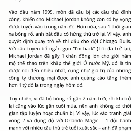
Vào đầu năm 1995, môn dã cầu bị các cầu thủ đình
công, khiến cho Michael Jordan không còn có hy vọng
được tuyển vào trong năm đó. Hơn nữa, sau 1 thời gian
xa bóng rổ, anh bắt đầu có hứng thú trở lại. Vì vậy, anh
quyết định quay trở về thi đấu cho đội Chicago Bulls.
Với câu tuyên bố ngắn gọn “I’m back” (Tôi đã trở lại),
Michael Jordan đã gây 1 chấn động lớn cho giới hâm
mộ thể thao trên khắp thế giới. Ở nước Mỹ, đó là tin
được nói đến nhiều nhất, cũng như giá trị của những
công ty thương mại được anh quảng cáo tăng thêm
hơn 1 tỷ đô la trong ngày hôm đó.
Tuy nhiên, vì đã bỏ bóng rổ gần 2 năm trời, rồi khi trở
lại cũng vào lúc gần cuối mùa, nên anh không có thời
gian tập luyện hoặc chuẩn bị. Vì vậy, lúc vào tranh giải
vòng 2 và đụng độ với Orlando Magic – 1 đội banh
mạnh với nhiều cầu thủ trẻ tuổi xuất sắc – anh đã phạm