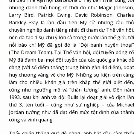
những danh thủ bóng rổ thời đó như Magic Johnson,
Larry Bird,
Patrick Ewing
,
David Robinson
,
Charle
Barkley
…Đây là lần đầu tiên Mỹ cử những cầu thủ
chuyên nghiệp danh tiếng nhất đi tham dự Thế vận hội,
nên đã tạo 1 sự chú ý lớn cả trong nước lẫn thế giới, tới
nỗi báo chí Mỹ đã gọi đó là “Đội banh huyền thoại”
(The Dream Team). Tại Thế vận hội, đội tuyển bóng rổ
Mỹ đã đánh bại mọi đội tuyển của các quốc gia khác dễ
dàng (với số điểm thắng trung bình gần 44 điểm), đoạt
huy chương vàng về cho Mỹ. Những sự kiện trên càng
làm cho nhiều khán giả trên khắp thế giới biết đến,
cũng như ngưỡng mộ và “thần tượng” anh. Đến năm
1993, sau khi anh và đội Bulls lại đoạt giải vô địch lần
thứ 3, tên tuổi – cũng như sự nghiệp – của Michael
Jordan tưởng như đã đạt đến mức tột đỉnh của thành
công và vinh quang.
Thấy chiến thắng quá dễ dàng, anh bắt đầu cảm thấy