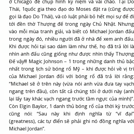
ở Chicago để chụp hình kỷ niệm và vái chào. Tại Do
Thái, 1quốc gia theo đạo do Moses đặt ra (cũng được
gọi là đạo Do Thái), và có luật phải bỏ hết mọi sự để đi
tới đền thờ Thượng đế trong ngày Chủ Nhật. Nhưng
vào mỗi mùa tranh giải, và biết có Michael Jordan đấu
trong ngày đó, nhiều người đã ở nhà để xem anh đấu.
Khi được hỏi tại sao dám làm như thế, họ đã trả lời là
nhìn anh đấu cũng giống như được nhìn thấy Thượng
Đế vậy!!! Magic Johnson – 1 trong những danh thủ bậc
nhất trong lịch sử bóng rổ Mỹ – khi được hỏi về vị trí
của Michael Jordan đối với bóng rổ đã trả lời rằng:
“Michael sẽ ở trên này (vừa nói anh vừa đưa tay vạch
ngang trên đầu), còn tất cả chúng tôi ở dưới này (anh
lại lấy tay khác vạch ngang trước tầm ngực của mình)”.
Còn Elgin Baylor, 1 danh thủ bóng rổ của thời kỳ trước
cũng nói: “Sau này khi định nghĩa từ “vĩ đại”
(greatness), các tự điển sẽ phải ghi nó đồng nghĩa với
Michael Jordan”.