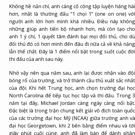
Không hề nản chí, anh càng cố công tập luyện hăng hái
hơn, nhất là thường đấu “1 chọi 1” (one on one) với
người anh lớn hơn mình khá nhiều. Điều này không
những giúp anh tiến bộ nhanh hơn, mà còn tạo cho
anh 1 ý chí, 1 quyết tâm đánh bại mọi đối thủ, cho dù
đối thủ đó có hơn mình đến đâu đi nữa cả về khả năng
lẫn thể chất. Đây là 1 điểm nổi bật trong suốt cuộc đời
thi đấu của anh sau này.
Nhờ vậy nên qua năm sau, anh lại được nhận vào đội
bóng rổ của trường, và trở thành cầu thủ xuất sắc nhất
của đội. Khi hết Trung học, anh chọn trường đại học
North Carolina để tiếp tục học tập và thi đấu. Trong 3
năm tại đây, Michael Jordan càng ngày càng nổi bật.
Đặc biệt là trong trận chung kết giải vô địch toàn quốc
của các trường đại học Mỹ (NCAA) giữa trường anh và
đại học Georgetown, khi 2 bên bằng điểm nhau và tới
giây phút cuối cùng, anh đã làm bàn để dành phần