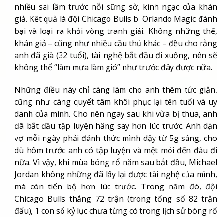
nhiều sai lầm trước nỗi sững sờ, kinh ngạc của khán
giả. Kết quả là đội Chicago Bulls bị Orlando Magic đánh
bại và loại ra khỏi vòng tranh giải. Không những thế,
khán giả – cũng như nhiều cầu thủ khác – đều cho rằng
anh đã già (32 tuổi), tài nghệ bắt đầu đi xuống, nên sẽ
không thể “làm mưa làm gió” như trước đây được nữa.
Những điều này chỉ càng làm cho anh thêm tức giận,
cũng như càng quyết tâm khôi phục lại tên tuổi và uy
danh của mình. Cho nên ngay sau khi vừa bị thua, anh
đã bắt đầu tập luyện hăng say hơn lúc trước. Anh dặn
vợ mỗi ngày phải đánh thức mình dậy từ 5g sáng, cho
dù hôm trước anh có tập luyện và mệt mỏi đến đâu đi
nữa. Vì vậy, khi mùa bóng rổ năm sau bắt đầu, Michael
Jordan không những đã lấy lại được tài nghệ của mình,
mà còn tiến bộ hơn lúc trước. Trong năm đó, đội
Chicago Bulls thắng 72 trận (trong tổng số 82 trận
đấu), 1 con số kỷ lục chưa từng có trong lịch sử bóng rổ