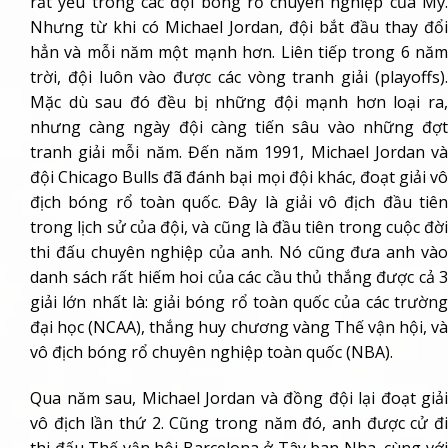
rất yếu trong các đội bóng rổ chuyên nghiệp của Mỹ.
Nhưng từ khi có Michael Jordan, đội bắt đầu thay đổi
hẳn và mỗi năm một mạnh hơn. Liên tiếp trong 6 năm
trời, đội luôn vào được các vòng tranh giải (playoffs).
Mặc dù sau đó đều bị những đội mạnh hơn loại ra,
nhưng càng ngày đội càng tiến sâu vào những đợt
tranh giải mỗi năm. Đến năm 1991, Michael Jordan và
đội Chicago Bulls đã đánh bại mọi đội khác, đoạt giải vô
địch bóng rổ toàn quốc. Đây là giải vô địch đầu tiên
trong lịch sử của đội, và cũng là đầu tiên trong cuộc đời
thi đấu chuyên nghiệp của anh. Nó cũng đưa anh vào
danh sách rất hiếm hoi của các cầu thủ thắng được cả 3
giải lớn nhất là: giải bóng rổ toàn quốc của các trường
đại học (NCAA), thắng huy chương vàng Thế vận hội, và
vô địch bóng rổ chuyên nghiệp toàn quốc (NBA).
Qua năm sau, Michael Jordan và đồng đội lại đoạt giải
vô địch lần thứ 2. Cũng trong năm đó, anh được cử đi
thi đấu Thế vận hội Barcelona ở Tây ban Nha, cùng với