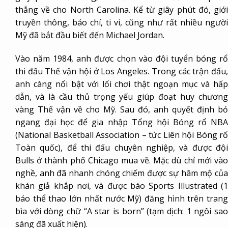
thắng về cho North Carolina. Kể từ giây phút đó, giới
truyền thông, báo chí, ti vi, cũng như rất nhiều người
Mỹ đã bắt đầu biết đến Michael Jordan.
Vào năm 1984, anh được chọn vào đội tuyển bóng rổ
thi đấu Thế vận hội ở Los Angeles. Trong các trận đấu,
anh càng nổi bật với lối chơi thật ngoạn mục và hấp
dẫn, và là cầu thủ trọng yếu giúp đoạt huy chương
vàng Thế vận về cho Mỹ. Sau đó, anh quyết định bỏ
ngang đại học để gia nhập Tổng hội Bóng rổ NBA
(National Basketball Association – tức Liên hội Bóng rổ
Toàn quốc), để thi đấu chuyên nghiệp, và được đội
Bulls ở thành phố Chicago mua về. Mặc dù chỉ mới vào
nghề, anh đã nhanh chóng chiếm được sự hâm mộ của
khán giả khắp nơi, và được báo Sports Illustrated (1
báo thể thao lớn nhất nước Mỹ) đăng hình trên trang
bìa với dòng chữ “A star is born” (tạm dịch: 1 ngôi sao
sáng đã xuất hiện).