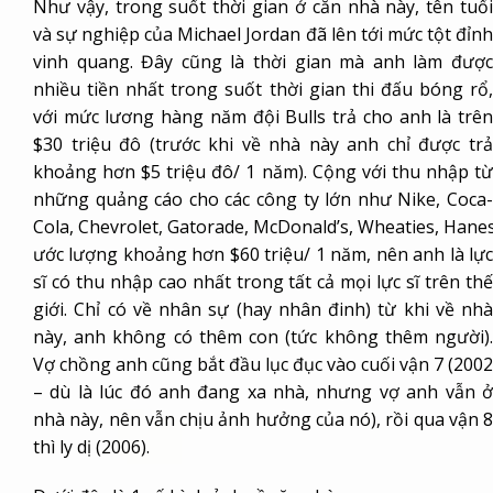
Như vậy, trong suốt thời gian ở căn nhà này, tên tuổi
và sự nghiệp của Michael Jordan đã lên tới mức tột đỉnh
vinh quang. Đây cũng là thời gian mà anh làm được
nhiều tiền nhất trong suốt thời gian thi đấu bóng rổ,
với mức lương hàng năm đội Bulls trả cho anh là trên
$30 triệu đô (trước khi về nhà này anh chỉ được trả
khoảng hơn $5 triệu đô/ 1 năm). Cộng với thu nhập từ
những quảng cáo cho các công ty lớn như
Nike
,
Coca
Cola
,
Chevrolet
,
Gatorade
,
McDonald’s
,
Wheaties
,
Hane
ước lượng khoảng hơn $60 triệu/ 1 năm, nên anh là lực
sĩ có thu nhập cao nhất trong tất cả mọi lực sĩ trên thế
giới. Chỉ có về nhân sự (hay nhân đinh) từ khi về nhà
này, anh không có thêm con (tức không thêm người).
Vợ chồng anh cũng bắt đầu lục đục vào cuối vận 7 (2002
– dù là lúc đó anh đang xa nhà, nhưng vợ anh vẫn ở
nhà này, nên vẫn chịu ảnh hưởng của nó), rồi qua vận 8
thì ly dị (2006).