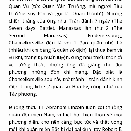
Quan Vũ (tức Quan Vân Trường, mà người Tàu
thường suy tôn và gọi là “Quan thánh”). Những
chiến thắng của ông như Trận đánh 7 ngày (The
Seven days’ Battle), Manassas lần thứ 2 (The
Second Manassas), Fredericksburg,
Chancellorsville…đều là với 1 đạo quân nhỏ bé
(nhiều khi chỉ bằng ½ quân số địch), lại thua kém về
vũ khí, trang bị, huấn luyện, cũng như thiếu thốn cả
về lương thực, nhưng ông đã giáng cho đối
phương những đòn chí mạng. Đặc biệt là
Chancellorsville sau này trở thành 1 trận đánh kinh
điển trong lịch sử quân sự Hoa kỳ, cũng như của
Tây phương.
Đương thời, TT Abraham Lincoln luôn coi thường
quân đội miền Nam, vì biết họ thiếu thốn về mọi
phương diện, cho nên càng bực tức và thất vọng
mỗi khi quân miền Bắc bị đại bại dưới tay Robert E.