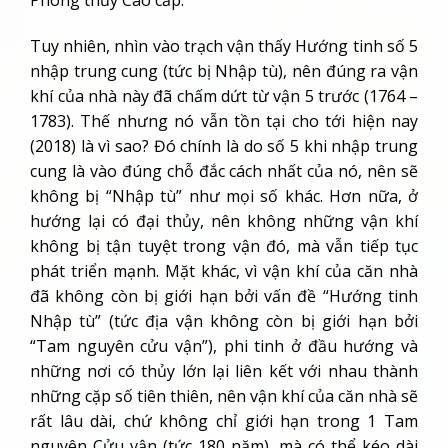
Phong thủy Cao cấp.
Tuy nhiên, nhìn vào trạch vận thấy Hướng tinh số 5
nhập trung cung (tức bị Nhập tù), nên đúng ra vận
khí của nhà này đã chấm dứt từ vận 5 trước (1764 –
1783). Thế nhưng nó vẫn tồn tại cho tới hiện nay
(2018) là vì sao? Đó chính là do số 5 khi nhập trung
cung là vào đúng chỗ đắc cách nhất của nó, nên sẽ
không bị “Nhập tù” như mọi số khác. Hơn nữa, ở
hướng lại có đại thủy, nên không những vận khí
không bị tận tuyệt trong vận đó, mà vẫn tiếp tục
phát triển mạnh. Mặt khác, vì vận khí của căn nhà
đã không còn bị giới hạn bởi vấn đề “Hướng tinh
Nhập tù” (tức địa vận không còn bị giới hạn bởi
“Tam nguyên cửu vận”), phi tinh ở đầu hướng và
những nơi có thủy lớn lại liên kết với nhau thành
những cặp số tiên thiên, nên vận khí của căn nhà sẽ
rất lâu dài, chứ không chỉ giới hạn trong 1 Tam
nguyên Cửu vận (tức 180 năm), mà có thể kéo dài