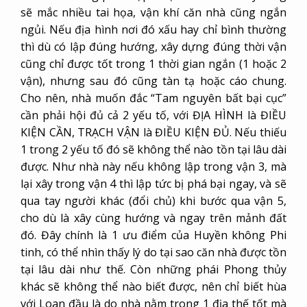
sẽ mắc nhiều tai họa, vận khí căn nhà cũng ngắn
ngủi. Nếu địa hình nơi đó xấu hay chỉ bình thường
thì dù có lập đúng hướng, xây dựng đúng thời vận
cũng chỉ được tốt trong 1 thời gian ngắn (1 hoặc 2
vận), nhưng sau đó cũng tàn tạ hoặc cáo chung.
Cho nên, nhà muốn đắc “Tam nguyên bất bại cục”
cần phải hội đủ cả 2 yếu tố, với ĐỊA HÌNH là ĐIỀU
KIỆN CẦN, TRẠCH VẬN là ĐIỀU KIỆN ĐỦ. Nếu thiếu
1 trong 2 yếu tố đó sẽ không thể nào tồn tại lâu dài
được. Như nhà này nếu không lập trong vận 3, mà
lại xây trong vận 4 thì lập tức bị phá bại ngay, và sẽ
qua tay người khác (đổi chủ) khi bước qua vận 5,
cho dù là xây cùng hướng và ngay trên mảnh đất
đó. Đây chính là 1 ưu điểm của Huyền không Phi
tinh, có thể nhìn thấy lý do tại sao căn nhà được tồn
tại lâu dài như thế. Còn những phái Phong thủy
khác sẽ không thể nào biết được, nên chỉ biết hùa
với Loan đầu là do nhà nằm trong 1 địa thế tốt mà