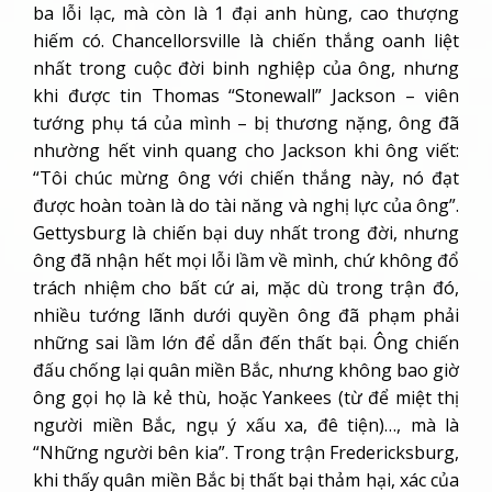
ba lỗi lạc, mà còn là 1 đại anh hùng, cao thượng
hiếm có. Chancellorsville là chiến thắng oanh liệt
nhất trong cuộc đời binh nghiệp của ông, nhưng
khi được tin Thomas “Stonewall” Jackson – viên
tướng phụ tá của mình – bị thương nặng, ông đã
nhường hết vinh quang cho Jackson khi ông viết:
“Tôi chúc mừng ông với chiến thắng này, nó đạt
được hoàn toàn là do tài năng và nghị lực của ông”.
Gettysburg là chiến bại duy nhất trong đời, nhưng
ông đã nhận hết mọi lỗi lầm về mình, chứ không đổ
trách nhiệm cho bất cứ ai, mặc dù trong trận đó,
nhiều tướng lãnh dưới quyền ông đã phạm phải
những sai lầm lớn để dẫn đến thất bại. Ông chiến
đấu chống lại quân miền Bắc, nhưng không bao giờ
ông gọi họ là kẻ thù, hoặc Yankees (từ để miệt thị
người miền Bắc, ngụ ý xấu xa, đê tiện)…, mà là
“Những người bên kia”. Trong trận Fredericksburg,
khi thấy quân miền Bắc bị thất bại thảm hại, xác của