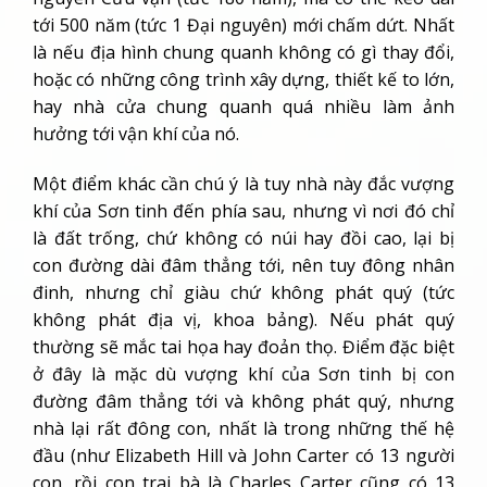
tới 500 năm (tức 1 Đại nguyên) mới chấm dứt. Nhất
là nếu địa hình chung quanh không có gì thay đổi,
hoặc có những công trình xây dựng, thiết kế to lớn,
hay nhà cửa chung quanh quá nhiều làm ảnh
hưởng tới vận khí của nó.
Một điểm khác cần chú ý là tuy nhà này đắc vượng
khí của Sơn tinh đến phía sau, nhưng vì nơi đó chỉ
là đất trống, chứ không có núi hay đồi cao, lại bị
con đường dài đâm thẳng tới, nên tuy đông nhân
đinh, nhưng chỉ giàu chứ không phát quý (tức
không phát địa vị, khoa bảng). Nếu phát quý
thường sẽ mắc tai họa hay đoản thọ. Điểm đặc biệt
ở đây là mặc dù vượng khí của Sơn tinh bị con
đường đâm thẳng tới và không phát quý, nhưng
nhà lại rất đông con, nhất là trong những thế hệ
đầu (như Elizabeth Hill và John Carter có 13 người
con, rồi con trai bà là Charles Carter cũng có 13