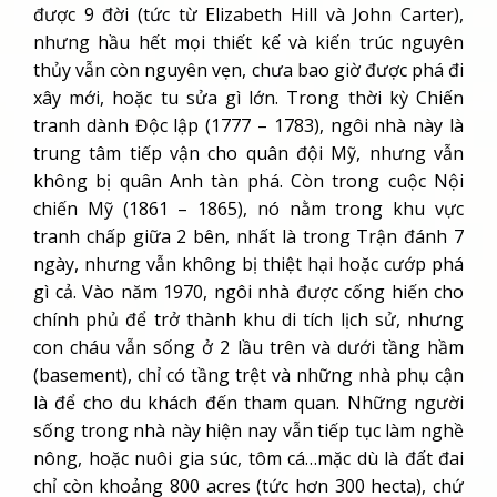
được 9 đời (tức từ Elizabeth Hill và John Carter),
nhưng hầu hết mọi thiết kế và kiến trúc nguyên
thủy vẫn còn nguyên vẹn, chưa bao giờ được phá đi
xây mới, hoặc tu sửa gì lớn. Trong thời kỳ Chiến
tranh dành Độc lập (1777 – 1783), ngôi nhà này là
trung tâm tiếp vận cho quân đội Mỹ, nhưng vẫn
không bị quân Anh tàn phá. Còn trong cuộc Nội
chiến Mỹ (1861 – 1865), nó nằm trong khu vực
tranh chấp giữa 2 bên, nhất là trong Trận đánh 7
ngày, nhưng vẫn không bị thiệt hại hoặc cướp phá
gì cả. Vào năm 1970, ngôi nhà được cống hiến cho
chính phủ để trở thành khu di tích lịch sử, nhưng
con cháu vẫn sống ở 2 lầu trên và dưới tầng hầm
(basement), chỉ có tầng trệt và những nhà phụ cận
là để cho du khách đến tham quan. Những người
sống trong nhà này hiện nay vẫn tiếp tục làm nghề
nông, hoặc nuôi gia súc, tôm cá…mặc dù là đất đai
chỉ còn khoảng 800 acres (tức hơn 300 hecta), chứ