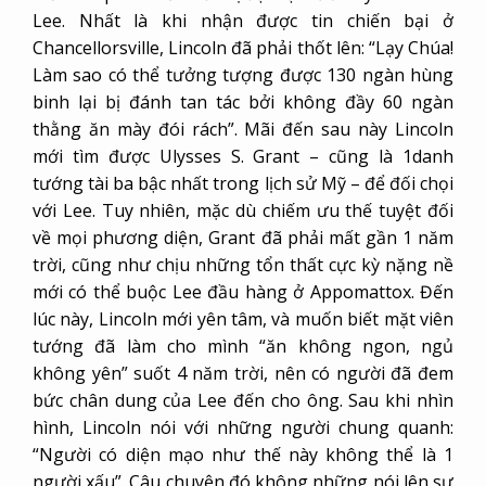
Lee. Nhất là khi nhận được tin chiến bại ở
Chancellorsville, Lincoln đã phải thốt lên: “Lạy Chúa!
Làm sao có thể tưởng tượng được 130 ngàn hùng
binh lại bị đánh tan tác bởi không đầy 60 ngàn
thằng ăn mày đói rách”. Mãi đến sau này Lincoln
mới tìm được Ulysses S. Grant – cũng là 1danh
tướng tài ba bậc nhất trong lịch sử Mỹ – để đối chọi
với Lee. Tuy nhiên, mặc dù chiếm ưu thế tuyệt đối
về mọi phương diện, Grant đã phải mất gần 1 năm
trời, cũng như chịu những tổn thất cực kỳ nặng nề
mới có thể buộc Lee đầu hàng ở Appomattox. Đến
lúc này, Lincoln mới yên tâm, và muốn biết mặt viên
tướng đã làm cho mình “ăn không ngon, ngủ
không yên” suốt 4 năm trời, nên có người đã đem
bức chân dung của Lee đến cho ông. Sau khi nhìn
hình, Lincoln nói với những người chung quanh:
“Người có diện mạo như thế này không thể là 1
người xấu”. Câu chuyện đó không những nói lên sự