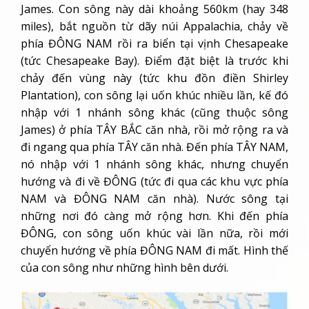
James. Con sông này dài khoảng 560km (hay 348
miles), bắt nguồn từ dãy núi Appalachia, chảy về
phía ĐÔNG NAM rồi ra biển tại vịnh Chesapeake
(tức Chesapeake Bay). Điểm đặt biệt là trước khi
chảy đến vùng này (tức khu đồn điền Shirley
Plantation), con sông lại uốn khúc nhiều lần, kế đó
nhập với 1 nhánh sông khác (cũng thuộc sông
James) ở phía TÂY BẮC căn nhà, rồi mở rộng ra và
đi ngang qua phía TÂY căn nhà. Đến phía TÂY NAM,
nó nhập với 1 nhánh sông khác, nhưng chuyển
hướng và đi về ĐÔNG (tức đi qua các khu vực phía
NAM và ĐÔNG NAM căn nhà). Nước sông tại
những nơi đó càng mở rộng hơn. Khi đến phía
ĐÔNG, con sông uốn khúc vài lần nữa, rồi mới
chuyển hướng về phía ĐÔNG NAM đi mất. Hình thế
của con sông như những hình bên dưới.