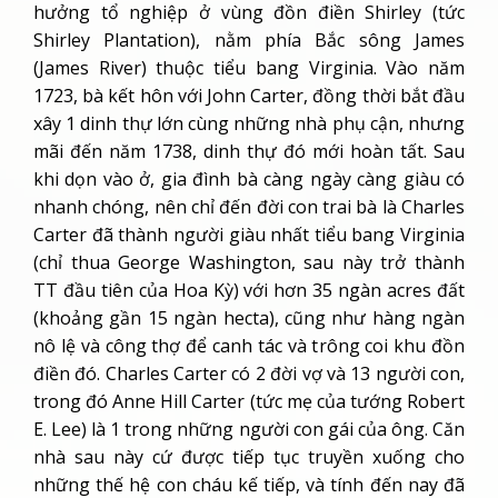
hưởng tổ nghiệp ở vùng đồn điền Shirley (tức
Shirley Plantation), nằm phía Bắc sông James
(James River) thuộc tiểu bang Virginia. Vào năm
1723, bà kết hôn với John Carter, đồng thời bắt đầu
xây 1 dinh thự lớn cùng những nhà phụ cận, nhưng
mãi đến năm 1738, dinh thự đó mới hoàn tất. Sau
khi dọn vào ở, gia đình bà càng ngày càng giàu có
nhanh chóng, nên chỉ đến đời con trai bà là Charles
Carter đã thành người giàu nhất tiểu bang Virginia
(chỉ thua George Washington, sau này trở thành
TT đầu tiên của Hoa Kỳ) với hơn 35 ngàn acres đất
(khoảng gần 15 ngàn hecta), cũng như hàng ngàn
nô lệ và công thợ để canh tác và trông coi khu đồn
điền đó. Charles Carter có 2 đời vợ và 13 người con,
trong đó Anne Hill Carter (tức mẹ của tướng Robert
E. Lee) là 1 trong những người con gái của ông. Căn
nhà sau này cứ được tiếp tục truyền xuống cho
những thế hệ con cháu kế tiếp, và tính đến nay đã