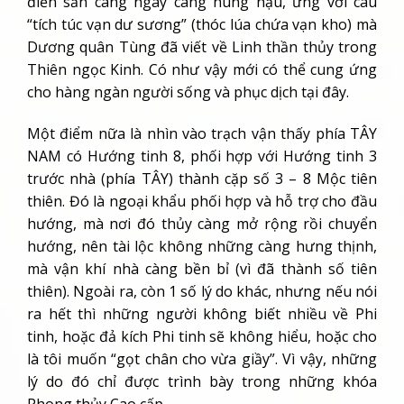
điền sản càng ngày càng hùng hậu, ứng với câu
“tích túc vạn dư sương” (thóc lúa chứa vạn kho) mà
Dương quân Tùng đã viết về Linh thần thủy trong
Thiên ngọc Kinh. Có như vậy mới có thể cung ứng
cho hàng ngàn người sống và phục dịch tại đây.
Một điểm nữa là nhìn vào trạch vận thấy phía TÂY
NAM có Hướng tinh 8, phối hợp với Hướng tinh 3
trước nhà (phía TÂY) thành cặp số 3 – 8 Mộc tiên
thiên. Đó là ngoại khẩu phối hợp và hỗ trợ cho đầu
hướng, mà nơi đó thủy càng mở rộng rồi chuyển
hướng, nên tài lộc không những càng hưng thịnh,
mà vận khí nhà càng bền bỉ (vì đã thành số tiên
thiên). Ngoài ra, còn 1 số lý do khác, nhưng nếu nói
ra hết thì những người không biết nhiều về Phi
tinh, hoặc đả kích Phi tinh sẽ không hiểu, hoặc cho
là tôi muốn “gọt chân cho vừa giầy”. Vì vậy, những
lý do đó chỉ được trình bày trong những khóa