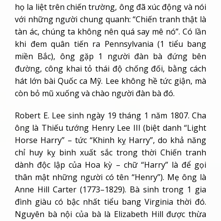
họ la liệt trên chiến trường, ông đã xúc động và nói
với những người chung quanh: “Chiến tranh thật là
tàn ác, chúng ta không nên quá say mê nó”. Có lần
khi đem quân tiến ra Pennsylvania (1 tiểu bang
miền Bắc), ông gặp 1 người đàn bà đứng bên
đường, công khai tỏ thái độ chống đối, bằng cách
hát lớn bài Quốc ca Mỹ. Lee không hề tức giận, mà
còn bỏ mũ xuống và chào người đàn bà đó.
Robert E. Lee sinh ngày 19 tháng 1 năm 1807. Cha
ông là Thiếu tướng Henry Lee III (biệt danh “Light
Horse Harry” – tức “Khinh kỵ Harry”, do khả năng
chỉ huy kỵ binh xuất sắc trong thời Chiến tranh
dành độc lập của Hoa kỳ – chữ “Harry” là để gọi
thân mật những người có tên “Henry”). Mẹ ông là
Anne Hill Carter (1773–1829). Bà sinh trong 1 gia
đình giàu có bậc nhất tiểu bang Virginia thời đó.
Nguyên bà nội của bà là Elizabeth Hill được thừa