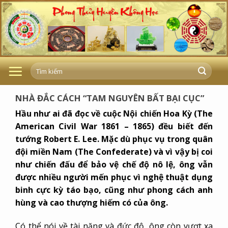
Skip
to
content
NHÀ ĐẮC CÁCH “TAM NGUYÊN BẤT BẠI CỤC”
Hầu như ai đã đọc về cuộc Nội chiến Hoa Kỳ (The
American Civil War 1861 – 1865) đều biết đến
tướng Robert E. Lee. Mặc dù phục vụ trong quân
đội miền Nam (The Confederate) và vì vậy bị coi
như chiến đấu để bảo vệ chế độ nô lệ, ông vẫn
được nhiều người mến phục vì nghệ thuật dụng
binh cực kỳ táo bạo, cũng như phong cách anh
hùng và cao thượng hiếm có của ông.
Có thể nói về tài năng và đức độ, ông còn vượt xa