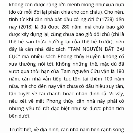
không còn được rộng lớn mênh mông như xưa nữa
(do cứ mỗi đời lại phân chia cho con cháu). Cho nên,
tính từ khi căn nhà bắt đầu có người ở (1738) đến
nay (2018) là đã được 280 năm, mà chưa bao giờ
được xây dựng lại, cũng chưa bao giờ đổi chủ (chỉ là
thế hệ sau thừa hưởng lại của thế hệ trước), nên
đây là căn nhà đắc cách “TAM NGUYÊN BẤT BẠI
CỤC” mà nhiều sách Phong thủy Huyền không cổ
xưa thường nói tới. Không những thế, mặc dù đã
vượt qua thời hạn của Tam nguyên Cửu vận là 180
năm, căn nhà vẫn tiếp tục tồn tại thêm 100 năm
nữa, mà cho đến nay vẫn chưa có dấu hiệu suy tàn,
tận tuyệt về tài chánh hoặc nhân đinh cả. Vì vậy,
nếu xét về mặt Phong thủy, căn nhà này phải có
những yếu tố rất đặc biệt như sẽ được phân tích
bên dưới.
Trước hết, về địa hình, căn nhà nằm bên cạnh sông