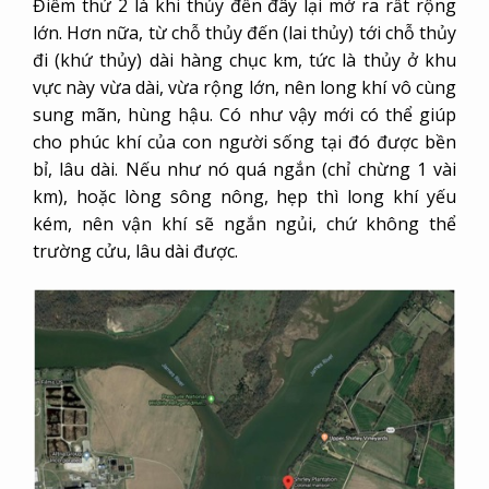
Điểm thứ 2 là khi thủy đến đây lại mở ra rất rộng
lớn. Hơn nữa, từ chỗ thủy đến (lai thủy) tới chỗ thủy
đi (khứ thủy) dài hàng chục km, tức là thủy ở khu
vực này vừa dài, vừa rộng lớn, nên long khí vô cùng
sung mãn, hùng hậu. Có như vậy mới có thể giúp
cho phúc khí của con người sống tại đó được bền
bỉ, lâu dài. Nếu như nó quá ngắn (chỉ chừng 1 vài
km), hoặc lòng sông nông, hẹp thì long khí yếu
kém, nên vận khí sẽ ngắn ngủi, chứ không thể
trường cửu, lâu dài được.