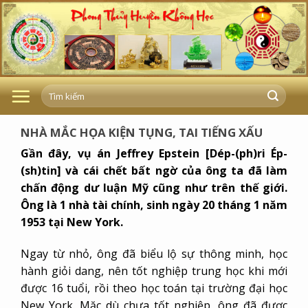
Skip
to
content
NHÀ MẮC HỌA KIỆN TỤNG, TAI TIẾNG XẤU
Gần đây, vụ án Jeffrey Epstein [Dép-(ph)ri Ép-
(sh)tin] và cái chết bất ngờ của ông ta đã làm
chấn động dư luận Mỹ cũng như trên thế giới.
Ông là 1 nhà tài chính, sinh ngày 20 tháng 1 năm
1953 tại New York.
Ngay từ nhỏ, ông đã biểu lộ sự thông minh, học
hành giỏi dang, nên tốt nghiệp trung học khi mới
được 16 tuổi, rồi theo học toán tại trường đại học
New York. Mặc dù chưa tốt nghiệp, ông đã được