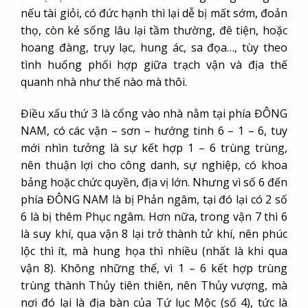
nếu tài giỏi, có đức hạnh thì lại dễ bị mất sớm, đoản
thọ, còn kẻ sống lâu lại tầm thường, đê tiện, hoặc
hoang đàng, trụy lạc, hung ác, sa đọa…, tùy theo
tình huống phối hợp giữa trạch vận và địa thế
quanh nhà như thế nào mà thôi.
Điều xấu thứ 3 là cổng vào nhà nằm tại phía ĐÔNG
NAM, có các vận – sơn – hướng tinh 6 – 1 – 6, tuy
mới nhìn tưởng là sự kết hợp 1 – 6 trùng trùng,
nên thuận lợi cho công danh, sự nghiệp, có khoa
bảng hoặc chức quyền, địa vị lớn. Nhưng vì số 6 đến
phía ĐÔNG NAM là bị Phản ngâm, tại đó lại có 2 số
6 là bị thêm Phục ngâm. Hơn nữa, trong vận 7 thì 6
là suy khí, qua vận 8 lại trở thành tử khí, nên phúc
lộc thì ít, mà hung họa thì nhiều (nhất là khi qua
vận 8). Không những thế, vì 1 – 6 kết hợp trùng
trùng thành Thủy tiên thiên, nên Thủy vượng, mà
nơi đó lại là địa bàn của Tứ lục Mộc (số 4), tức là