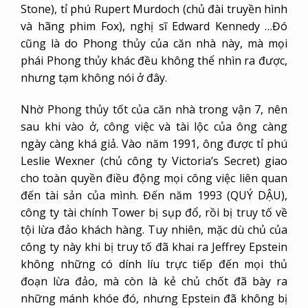
Stone), tỉ phú Rupert Murdoch (chủ đài truyền hình
và hãng phim Fox), nghị sĩ Edward Kennedy …Đó
cũng là do Phong thủy của căn nhà này, mà mọi
phái Phong thủy khác đều không thể nhìn ra được,
nhưng tạm không nói ở đây.
Nhờ Phong thủy tốt của căn nhà trong vận 7, nên
sau khi vào ở, công việc và tài lộc của ông càng
ngày càng khá giả. Vào năm 1991, ông được tỉ phú
Leslie Wexner (chủ công ty Victoria’s Secret) giao
cho toàn quyền điều động mọi công việc liên quan
đến tài sản của mình. Đến năm 1993 (QUÝ DẬU),
công ty tài chính Tower bị sụp đổ, rồi bị truy tố về
tội lừa đảo khách hàng. Tuy nhiên, mặc dù chủ của
công ty này khi bị truy tố đã khai ra Jeffrey Epstein
không những có dính líu trực tiếp đến mọi thủ
đoạn lừa đảo, mà còn là kẻ chủ chốt đã bày ra
những mánh khóe đó, nhưng Epstein đã không bị