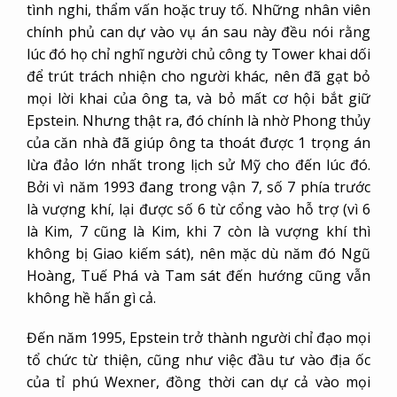
tình nghi, thẩm vấn hoặc truy tố. Những nhân viên
chính phủ can dự vào vụ án sau này đều nói rằng
lúc đó họ chỉ nghĩ người chủ công ty Tower khai dối
để trút trách nhiện cho người khác, nên đã gạt bỏ
mọi lời khai của ông ta, và bỏ mất cơ hội bắt giữ
Epstein. Nhưng thật ra, đó chính là nhờ Phong thủy
của căn nhà đã giúp ông ta thoát được 1 trọng án
lừa đảo lớn nhất trong lịch sử Mỹ cho đến lúc đó.
Bởi vì năm 1993 đang trong vận 7, số 7 phía trước
là vượng khí, lại được số 6 từ cổng vào hỗ trợ (vì 6
là Kim, 7 cũng là Kim, khi 7 còn là vượng khí thì
không bị Giao kiếm sát), nên mặc dù năm đó Ngũ
Hoàng, Tuế Phá và Tam sát đến hướng cũng vẫn
không hề hấn gì cả.
Đến năm 1995, Epstein trở thành người chỉ đạo mọi
tổ chức từ thiện, cũng như việc đầu tư vào địa ốc
của tỉ phú Wexner, đồng thời can dự cả vào mọi