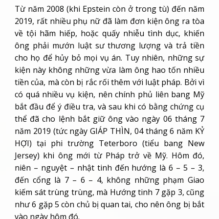
Từ năm 2008 (khi Epstein còn ở trong tù) đến năm
2019, rất nhiều phụ nữ đã làm đơn kiện ông ra tòa
về tội hãm hiếp, hoặc quấy nhiễu tình dục, khiến
ông phải mướn luật sư thương lượng và trả tiền
cho họ để hủy bỏ mọi vụ án. Tuy nhiên, những sự
kiện này không những vừa làm ông hao tốn nhiều
tiền của, mà còn bị rắc rối thêm với luật pháp. Bởi vì
có quá nhiều vụ kiện, nên chính phủ liên bang Mỹ
bắt đầu để ý điều tra, và sau khi có bằng chứng cụ
thể đã cho lệnh bắt giữ ông vào ngày 06 tháng 7
năm 2019 (tức ngày GIÁP THÌN, 04 tháng 6 năm KỶ
HỢI) tại phi trường Teterboro (tiểu bang New
Jersey) khi ông mới từ Pháp trở về Mỹ. Hôm đó,
niên – nguyệt – nhật tinh đến hướng là 6 – 5 – 3,
đến cổng là 7 – 6 – 4, không những phạm Giao
kiếm sát trùng trùng, mà Hướng tinh 7 gặp 3, cũng
như 6 gặp 5 còn chủ bị quan tai, cho nên ông bị bắt
vào ngày hôm đó.