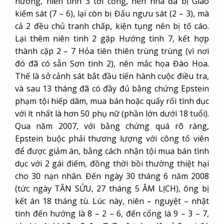
hướng, niên tinh 3 tới cổng, nên nhà đã bị Giao
kiếm sát (7 – 6), lại còn bị Đấu ngưu sát (2 – 3), mà
cả 2 đều chủ tranh chấp, kiện tụng nên bị tố cáo.
Lại thêm niên tinh 2 gặp Hướng tinh 7, kết hợp
thành cặp 2 – 7 Hỏa tiên thiên trùng trùng (vì nơi
đó đã có sẵn Sơn tinh 2), nên mắc họa Đào Hoa.
Thế là sở cảnh sát bắt đầu tiến hành cuộc điều tra,
và sau 13 tháng đã có đầy đủ bằng chứng Epstein
phạm tội hiếp dâm, mua bán hoặc quấy rối tình dục
với ít nhất là hơn 50 phụ nữ (phần lớn dưới 18 tuổi).
Qua năm 2007, với bằng chứng quá rõ ràng,
Epstein buộc phải thương lượng với công tố viên
để được giảm án, bằng cách nhận tội mua bán tình
dục với 2 gái điếm, đồng thời bồi thường thiệt hại
cho 30 nạn nhân. Đến ngày 30 tháng 6 năm 2008
(tức ngày TÂN SỬU, 27 tháng 5 ÂM LỊCH), ông bị
kết án 18 tháng tù. Lúc này, niên – nguyệt – nhật
tinh đến hướng là 8 – 2 – 6, đến cổng là 9 – 3 – 7,