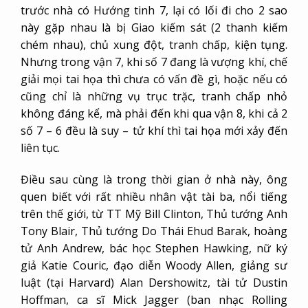
trước nhà có Hướng tinh 7, lại có lối đi cho 2 sao
này gặp nhau là bị Giao kiếm sát (2 thanh kiếm
chém nhau), chủ xung đột, tranh chấp, kiện tụng.
Nhưng trong vận 7, khi số 7 đang là vượng khí, chế
giải mọi tai họa thì chưa có vấn đề gì, hoặc nếu có
cũng chỉ là những vụ trục trặc, tranh chấp nhỏ
không đáng kể, mà phải đến khi qua vận 8, khi cả 2
số 7 – 6 đều là suy – tử khí thì tai họa mới xảy đến
liên tục.
Điều sau cùng là trong thời gian ở nhà này, ông
quen biết với rất nhiều nhân vật tài ba, nổi tiếng
trên thế giới, từ TT Mỹ Bill Clinton, Thủ tướng Anh
Tony Blair, Thủ tướng Do Thái Ehud Barak, hoàng
tử Anh Andrew, bác học Stephen Hawking, nữ ký
giả Katie Couric, đạo diễn Woody Allen, giảng sư
luật (tại Harvard) Alan Dershowitz, tài tử Dustin
Hoffman, ca sĩ Mick Jagger (ban nhạc Rolling