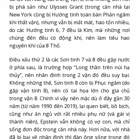
bị phá sản như Ulysses Grant (trong căn nhà tại
New York cũng bị Hướng tinh toàn bàn Phản ngâm
khi thất vận), nhưng vẫn bị mất mát, hao tổn nhiều,
do các Hướng tinh 6, 7 đều là Kim, mà những nơi
chúng đến đều có động khí, nên làm tiêu hao
nguyên khí của 8 Thổ.
Điều xấu thứ 2 là các Sơn tinh 7 và 8 đều gặp nước
ở phía sau, là trường hợp “Long thần trên núi hạ
thủy”, nên nhân đinh trong 2 vận đó đều suy bại.
Không những thế, Sơn tinh 8 còn bị Phục ngâm (do
gặp vận tinh 8), nên có tai họa lớn cho gia chủ
trong vận 8. Chính vì vậy nên mặc dù ở đây gần 30
năm (từ năm 1990 đến 2019), lại quen biết, bồ bịch,
cũng như ăn ngủ với rất nhiều phụ nữ (và gái vị
thành niên), Epstein vẫn không có vợ con, mà chỉ
sống đơn độc trong căn nhà này. Hơn nữa, với nhà
đã bị bại về nhân đinh thì đàn ông sống trong đó