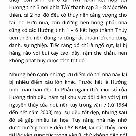
Hướng tinh 3 nơi phía TÂY thành cặp 3 – 8 Mộc tiên
thiên, cả 2 nơi đó đều có thủy nên càng vượng cho
tài lộc. Hơn nữa, con đường bên hông phải nhà
cũng có các Hướng tinh 1 – 6 kết hợp thành Thủy
tiên thiên, nên đúng ra cũng rất thuận lợi cho công
danh, sự nghiệp. Tiếc rằng đó chỉ là ngõ cụt, lại bị
hàng rào với bụi cây cao, dầy, rậm che chắn, nên
không phát huy được cách tốt đó.
Nhưng bên cạnh những ưu điểm đó thì nhà này lại
bị nhiều điểm xấu lớn khác. Trước hết là Hướng
tinh toàn bàn đều bị Phản ngâm (tức mọi số của
Hướng tinh đều nằm tại khu vực đối diện với vị trí
nguyên thủy của nó), nên tuy trong vận 7 (từ 1984
đến hết năm 2003) mọi sự đều tốt đẹp, nhưng sau
đó sẽ gặp nhiều tai họa. Tuy rằng nhà này nhờ
được hướng tinh 8 đến TÂY NAM, lại đắc thủy, nên
tài lộc vẫn sung túc trong vận 8, chứ không đến nỗi