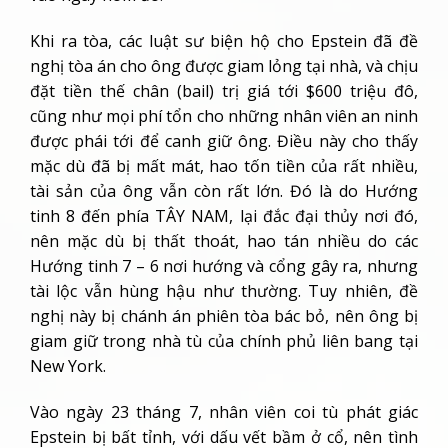
Khi ra tòa, các luật sư biện hộ cho Epstein đã đề
nghị tòa án cho ông được giam lỏng tại nhà, và chịu
đặt tiền thế chân (bail) trị giá tới $600 triệu đô,
cũng như mọi phí tổn cho những nhân viên an ninh
được phái tới để canh giữ ông. Điều này cho thấy
mặc dù đã bị mất mát, hao tốn tiền của rất nhiều,
tài sản của ông vẫn còn rất lớn. Đó là do Hướng
tinh 8 đến phía TÂY NAM, lại đắc đại thủy nơi đó,
nên mặc dù bị thất thoát, hao tán nhiều do các
Hướng tinh 7 – 6 nơi hướng và cổng gây ra, nhưng
tài lộc vẫn hùng hậu như thường. Tuy nhiên, đề
nghị này bị chánh án phiên tòa bác bỏ, nên ông bị
giam giữ trong nhà tù của chính phủ liên bang tại
New York.
Vào ngày 23 tháng 7, nhân viên coi tù phát giác
Epstein bị bất tỉnh, với dấu vết bầm ở cổ, nên tình