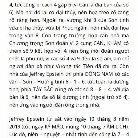
4, tức cũng bị cách 4 gặp 6 (vì Càn là địa bàn của số
6). Mà nơi đó lại có đại thủy, nên họa treo cổ càng
rõ ràng hơn. Ngoài ra, vượng khí 8 của Sơn tinh
vừa bị hạ thủy, vừa bị Phục ngâm, nên mắc đại họa
trong vận 8. Còn trong trường hợp căn nhà mà
Chương trọng Sơn đoán vì 2 cung CÀN, KHẢM có
thêm số 9 kết hợp với 4, nên ông mới đoán người
chết là phụ nữ, vì các số 4 và 9 đều là số âm, ám chỉ
người đàn bà như Vương tắc Tiên đã chỉ ra. Còn
nhà của Jeffrey Epstein thì phía ĐÔNG NAM có các
vận – Sơn – Hướng tinh 6 – 1 – 6, tức toàn là dương
tinh; phía TÂY BẮC cũng có các số 8 – 8 – 4, với địa
bàn là 6, nên đa số là dương tinh (ngoại trừ số 4),
nên ứng vào người đàn ông trong nhà.
Jeffrey Epstein tự sát vào ngày 10 tháng 8 năm
2019 (tức ngày KỶ MÃO, mùng 10 tháng 7 ÂM LỊCH).
Lúc đó, niên – nguyệt – nhật tinh đến cổng là 7 – 4