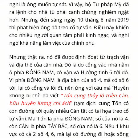
nghi là ông muốn tự sát. Vì vậy, bộ Tư pháp Mỹ đã
ra lệnh cho nhà tù phải canh chừng nghiêm ngặt
hơn. Nhưng đến sáng ngày 10 tháng 8 năm 2019
thì phát hiện ông đã treo cổ tự vẫn. Điều này khiến
cho nhiều người quan tâm phải kinh ngạc, và nghi
ngờ khả năng làm việc của chính phủ.
Nhưng thật ra, nó đã được định đoạt từ trạch vận
và địa thế của căn nhà. Đó là do cổng vào nhà nằm
ở phía ĐÔNG NAM, có vận và Hướng tinh 6 tới đó.
Vì phía ĐÔNG NAM là địa bàn của số 4, mà có số 6
tới, lại có cổng và lối đi, nên ứng với câu mà “Huyền
không bí chỉ” đã viết:
“
Tốn cung thủy lộ triền Càn,
hữu huyền lương chi ách
”
(tạm dịch: cung Tốn có
con đường tới quấy nhiễu Càn tất có tai họa treo cổ
tự vẫn). Mà Tốn là phía ĐÔNG NAM, số của nó là 4,
còn CÀN là phía TÂY BẮC, số của nó là 6. Nếu 1 khu
vực có cả 2 số 4, 6, mà lại có đường đi hoặc sông