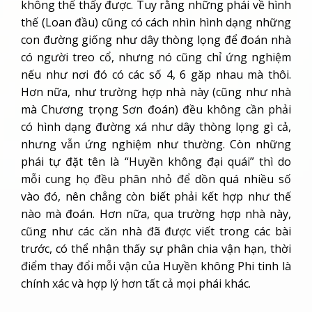
không thể thấy được. Tuy rằng những phái về hình
thế (Loan đầu) cũng có cách nhìn hình dạng những
con đường giống như dây thòng lọng để đoán nhà
có người treo cổ, nhưng nó cũng chỉ ứng nghiệm
nếu như nơi đó có các số 4, 6 găp nhau mà thôi.
Hơn nữa, như trường hợp nhà này (cũng như nhà
mà Chương trọng Sơn đoán) đều không cần phải
có hình dạng đường xá như dây thòng lọng gì cả,
nhưng vẫn ứng nghiệm như thường. Còn những
phái tự đặt tên là “Huyền không đại quái” thì do
mỗi cung họ đều phân nhỏ để dồn quá nhiều số
vào đó, nên chẳng còn biết phải kết hợp như thế
nào mà đoán. Hơn nữa, qua trường hợp nhà này,
cũng như các căn nhà đã được viết trong các bài
trước, có thể nhận thấy sự phân chia vận hạn, thời
điểm thay đổi mỗi vận của Huyền không Phi tinh là
chính xác và hợp lý hơn tất cả mọi phái khác.