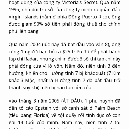
hoạt động của công ty Victoria’s Secret. Qua năm
1996, nhờ dời trụ sở của công ty mình ra quần đảo
Virgin Islands (nằm ở phía Đông Puerto Rico), ông
được giảm 90% số tiền phải đóng thuế cho chính
phủ liên bang.
Qua năm 2004 (lúc này đã bắt đầu vào vận 8), ông
cùng 1 người bạn bỏ ra $25 triệu đô để phát hành
tạp chí Radar, nhưng chỉ in được 3 số thì tạp chí này
phải đóng cửa vì lỗ vốn. Năm đó, niên tinh 3 đến
hướng, khiến cho Hướng tinh 7 bị khắc xuất (7 Kim
khắc 3 Mộc, nhất là Hướng tinh 7 đã bắt đầu trở
thành suy khí), nên bị hao tán tiền của.
Vào tháng 3 năm 2005 (ẤT DẬU), 1 phụ huynh đã
đến tố cáo Epstein với sở cảnh sát ở Palm Beach
(tiểu bang Florida) về tội quấy rối tình dục cô con
gái 14 tuổi của mình. Năm này, niên tinh 2 tới