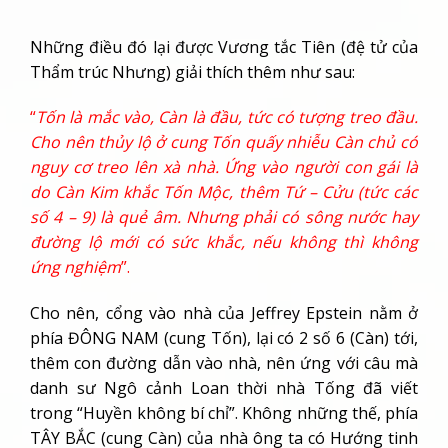
Những điều đó lại được Vương tắc Tiên (đệ tử của
Thẩm trúc Nhưng) giải thích thêm như sau:
“
Tốn là mắc vào, Càn là đầu, tức có tượng treo đầu.
Cho nên thủy lộ ở cung Tốn quấy nhiễu Càn chủ có
nguy cơ treo lên xà nhà. Ứng vào người con gái là
do Càn Kim khắc Tốn Mộc, thêm Tứ – Cửu (tức các
số 4 – 9) là quẻ âm. Nhưng phải có sông nước hay
đường lộ mới có sức khắc, nếu không thì không
ứng nghiệm
”.
Cho nên, cổng vào nhà của Jeffrey Epstein nằm ở
phía ĐÔNG NAM (cung Tốn), lại có 2 số 6 (Càn) tới,
thêm con đường dẫn vào nhà, nên ứng với câu mà
danh sư Ngô cảnh Loan thời nhà Tống đã viết
trong “Huyền không bí chỉ”. Không những thế, phía
TÂY BẮC (cung Càn) của nhà ông ta có Hướng tinh