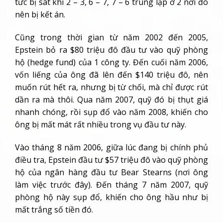
tức bị sát khí 2 – 3, 6 – 7, 7 – 6 trùng lập ở 2 nơi đó
nên bị kết án.
Cũng trong thời gian từ năm 2002 đến 2005,
Epstein bỏ ra $80 triệu đô đầu tư vào quỹ phòng
hộ (hedge fund) của 1 công ty. Đến cuối năm 2006,
vốn liếng của ông đã lên đến $140 triệu đô, nên
muốn rút hết ra, nhưng bị từ chối, mà chỉ được rút
dần ra mà thôi. Qua năm 2007, quỹ đó bị thụt giá
nhanh chóng, rồi sụp đổ vào năm 2008, khiến cho
ông bị mất mát rất nhiều trong vụ đầu tư này.
Vào tháng 8 năm 2006, giữa lúc đang bị chính phủ
điều tra, Epstein đầu tư $57 triệu đô vào quỹ phòng
hộ của ngân hàng đầu tư Bear Stearns (nơi ông
làm việc trước đây). Đến tháng 7 năm 2007, quỹ
phòng hộ này sụp đổ, khiến cho ông hầu như bị
mất trắng số tiền đó.