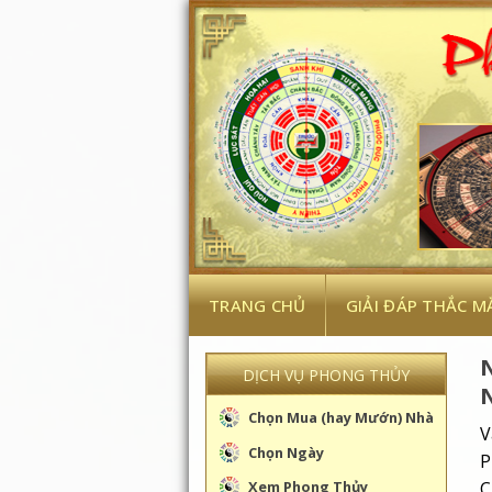
Skip
to
content
TRANG CHỦ
GIẢI ĐÁP THẮC M
DỊCH VỤ PHONG THỦY
Chọn Mua (hay Mướn) Nhà
V
Chọn Ngày
P
C
Xem Phong Thủy