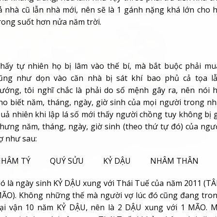
ả nhà cũ lẫn nhà mới, nên sẽ là 1 gánh nặng khá lớn cho 
rong suốt hơn nửa năm trời.
hấy tự nhiên họ bị lâm vào thế bí, mà bắt buộc phải mu
ũng như dọn vào căn nhà bị sát khí bao phủ cả tọa l
ướng, tôi nghĩ chắc là phải do số mệnh gây ra, nên nói 
ho biết năm, tháng, ngày, giờ sinh của mọi người trong nh
uả nhiên khi lập lá số mới thấy người chồng tuy không bị g
hưng năm, tháng, ngày, giờ sinh (theo thứ tự đó) của ngư
ợ như sau:
NHÂM TÝ QUÝ SỬU KỶ DẬU NHÂM THÂN
ó là ngày sinh KỶ DẬU xung với Thái Tuế của năm 2011 (T
ÃO). Không những thế mà người vợ lúc đó cũng đang tro
ại vận 10 năm KỶ DẬU, nên là 2 DẬU xung với 1 MÃO. 