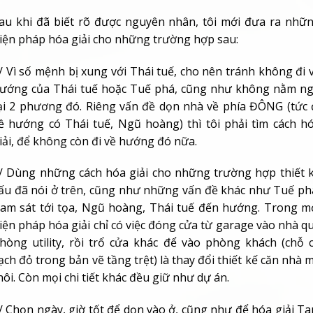
au khi đã biết rõ được nguyên nhân, tôi mới đưa ra nhữ
iện pháp hóa giải cho những trường hợp sau:
/ Vì số mệnh bị xung với Thái tuế, cho nên tránh không đi 
ướng của Thái tuế hoặc Tuế phá, cũng như không nằm n
ại 2 phương đó. Riêng vấn đề dọn nhà về phía ĐÔNG (tức 
ề hướng có Thái tuế, Ngũ hoàng) thì tôi phải tìm cách h
iải, để không còn đi về hướng đó nữa.
/ Dùng những cách hóa giải cho những trường hợp thiết 
ấu đã nói ở trên, cũng như những vấn đề khác như Tuế ph
am sát tới tọa, Ngũ hoàng, Thái tuế đến hướng. Trong m
iện pháp hóa giải chỉ có việc đóng cửa từ garage vào nhà q
hòng utility, rồi trổ cửa khác để vào phòng khách (chỗ 
ạch đỏ trong bản vẽ tầng trệt) là thay đổi thiết kế căn nhà 
hôi. Còn mọi chi tiết khác đều giữ như dự án.
/ Chọn ngày, giờ tốt để dọn vào ở, cũng như để hóa giải T