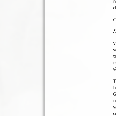
n
c
C
V
v
t
m
v
T
h
G
n
v
c