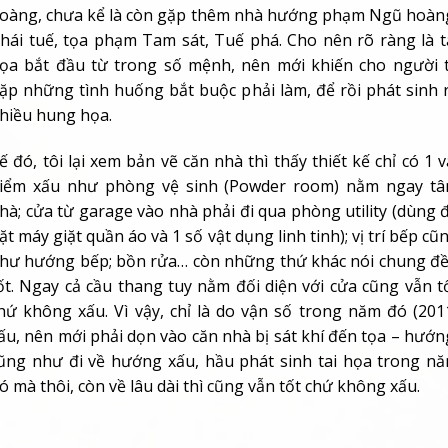
oàng, chưa kể là còn gặp thêm nhà hướng phạm Ngũ hoàn
hái tuế, tọa phạm Tam sát, Tuế phá. Cho nên rõ ràng là t
ọa bắt đầu từ trong số mệnh, nên mới khiến cho người 
ặp những tình huống bắt buộc phải làm, để rồi phát sinh 
hiều hung họa.
ế đó, tôi lại xem bản vẽ căn nhà thì thấy thiết kế chỉ có 1 v
iểm xấu như phòng vệ sinh (Powder room) nằm ngay t
hà; cửa từ garage vào nhà phải đi qua phòng utility (dùng 
ặt máy giặt quần áo và 1 số vật dụng linh tinh); vị trí bếp cũ
hư hướng bếp; bồn rửa… còn những thứ khác nói chung đ
ốt. Ngay cả cầu thang tuy nằm đối diện với cửa cũng vẫn t
hứ không xấu. Vì vậy, chỉ là do vận số trong năm đó (201
ấu, nên mới phải dọn vào căn nhà bị sát khí đến tọa – hướn
ũng như đi về hướng xấu, hầu phát sinh tai họa trong n
ó mà thôi, còn về lâu dài thì cũng vẫn tốt chứ không xấu.