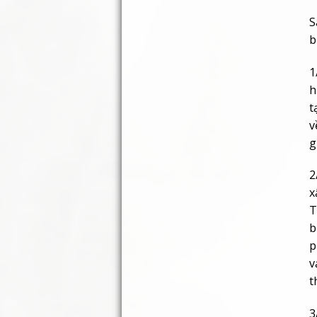
S
b
1
h
t
v
g
2
x
T
b
p
v
t
3