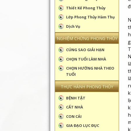
đ
Thiết Kế Phong Thủy
Lớp Phong Thủy Hàm Thụ
N
Dịch Vụ
t
h
NGHIỆM CHỨNG PHONG THỦY
g
T
CÚNG SAO GIẢI HẠN
N
CHỌN TUỔI LÀM NHÀ
l
CHỌN HƯỚNG NHÀ THEO
t
TUỔI
l
r
THỰC HÀNH PHONG THỦY
k
BỆNH TẬT
l
k
CẤT NHÀ
h
CON CÁI
m
GIA ĐẠO LỤC ĐỤC
k