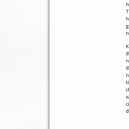
h
T
h
g
n
K
đ
n
đ
n
t
c
x
c
đ