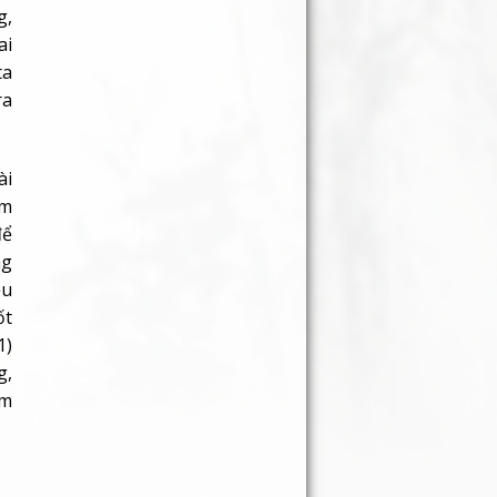
g,
ai
ta
ra
ài
âm
để
ng
ều
ốt
1)
g,
ăm