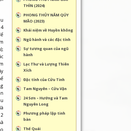
THÌN (2024)
PHONG THỦY NĂM QÚY
ầu
MÃO (2023)
 4
Khái niệm về Huyền không
để
Ngũ hành và các đặc tính
ăm
);
Sự tương quan của ngũ
hành
ặc
ạm
Lạc Thư và Lượng Thiên
Xích
ãy
hể
Đặc tính của Cửu Tinh
ng
Tam Nguyên – Cửu Vận
ến
24 Sơn – Hướng và Tam
ều
Nguyên Long
là
Phương pháp lập tinh
12
bàn
hà
Thế Quái
ho