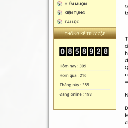
HIẾM MUỘN
c
t
KIỆN TỤNG
TÀI LỘC
THỐNG KÊ TRUY CẬP
T
c
h
c
Hôm nay : 309
Q
n
Hôm qua : 216
v
Tháng này : 355
Đang online : 198
Đ
M
đ