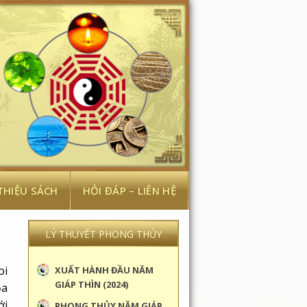
 THIỆU SÁCH
HỎI ĐÁP – LIÊN HỆ
LÝ THUYẾT PHONG THỦY
oi
XUẤT HÀNH ĐẦU NĂM
GIÁP THÌN (2024)
ọa
ới
PHONG THỦY NĂM GIÁP