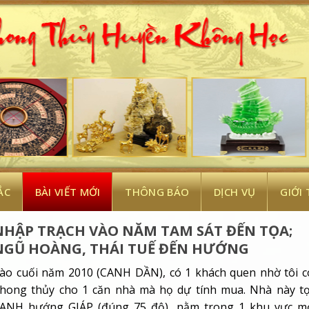
ẮC
BÀI VIẾT MỚI
THÔNG BÁO
DỊCH VỤ
GIỚI
NHẬP TRẠCH VÀO NĂM TAM SÁT ĐẾN TỌA;
NGŨ HOÀNG, THÁI TUẾ ĐẾN HƯỚNG
ào cuối năm 2010 (CANH DẦN), có 1 khách quen nhờ tôi c
hong thủy cho 1 căn nhà mà họ dự tính mua. Nhà này t
ANH hướng GIÁP (đúng 75 độ), nằm trong 1 khu vực m