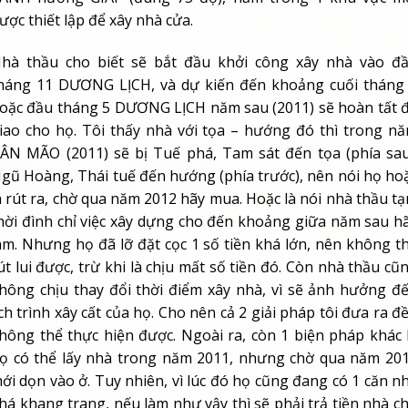
ược thiết lập để xây nhà cửa.
hà thầu cho biết sẽ bắt đầu khởi công xây nhà vào đ
háng 11 DƯƠNG LỊCH, và dự kiến đến khoảng cuối tháng
oặc đầu tháng 5 DƯƠNG LỊCH năm sau (2011) sẽ hoàn tất 
iao cho họ. Tôi thấy nhà với tọa – hướng đó thì trong n
ÂN MÃO (2011) sẽ bị Tuế phá, Tam sát đến tọa (phía sau
gũ Hoàng, Thái tuế đến hướng (phía trước), nên nói họ ho
à rút ra, chờ qua năm 2012 hãy mua. Hoặc là nói nhà thầu t
hời đình chỉ việc xây dựng cho đến khoảng giữa năm sau h
àm. Nhưng họ đã lỡ đặt cọc 1 số tiền khá lớn, nên không t
út lui được, trừ khi là chịu mất số tiền đó. Còn nhà thầu cũ
hông chịu thay đổi thời điểm xây nhà, vì sẽ ảnh hưởng đ
ịch trình xây cất của họ. Cho nên cả 2 giải pháp tôi đưa ra đ
hông thể thực hiện được. Ngoài ra, còn 1 biện pháp khác 
ọ có thể lấy nhà trong năm 2011, nhưng chờ qua năm 20
ới dọn vào ở. Tuy nhiên, vì lúc đó họ cũng đang có 1 căn n
há khang trang, nếu làm như vậy thì sẽ phải trả tiền nhà c