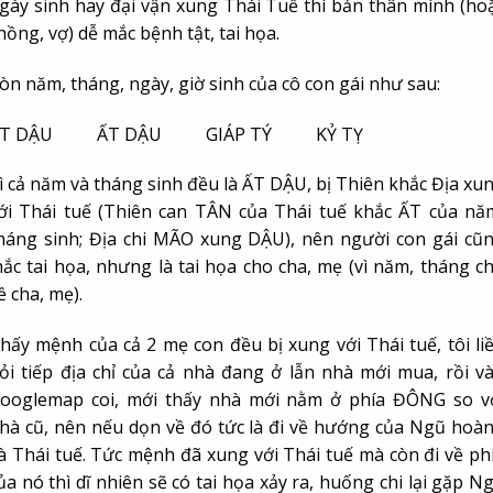
gày sinh hay đại vận xung Thái Tuế thì bản thân mình (ho
hồng, vợ) dễ mắc bệnh tật, tai họa.
òn năm, tháng, ngày, giờ sinh của cô con gái như sau:
ẤT DẬU ẤT DẬU GIÁP TÝ KỶ TỴ
ì cả năm và tháng sinh đều là ẤT DẬU, bị Thiên khắc Địa xu
ới Thái tuế (Thiên can TÂN của Thái tuế khắc ẤT của nă
háng sinh; Địa chi MÃO xung DẬU), nên người con gái cũ
ắc tai họa, nhưng là tai họa cho cha, mẹ (vì năm, tháng c
ề cha, mẹ).
hấy mệnh của cả 2 mẹ con đều bị xung với Thái tuế, tôi li
ỏi tiếp địa chỉ của cả nhà đang ở lẫn nhà mới mua, rồi v
ooglemap coi, mới thấy nhà mới nằm ở phía ĐÔNG so v
hà cũ, nên nếu dọn về đó tức là đi về hướng của Ngũ hoà
à Thái tuế. Tức mệnh đã xung với Thái tuế mà còn đi về ph
ủa nó thì dĩ nhiên sẽ có tai họa xảy ra, huống chi lại gặp N