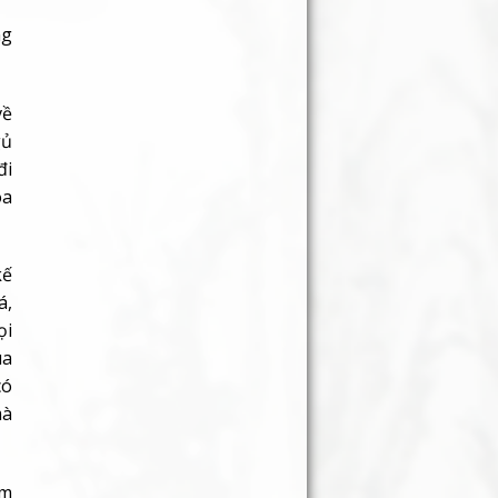
ng
về
gủ
đi
óa
kế
á,
ọi
ua
có
mà
am