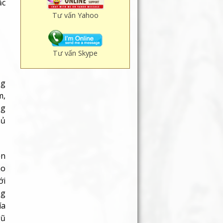
ặc
Tư vấn Yahoo
Tư vấn Skype
ng
m,
ng
hủ
ền
ào
ới
ng
ía
gũ