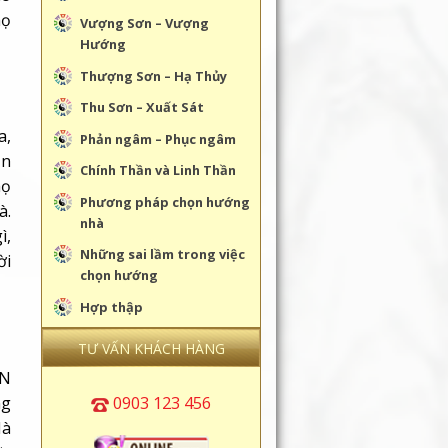
họ
Vượng Sơn – Vượng
Hướng
Thượng Sơn – Hạ Thủy
Thu Sơn – Xuất Sát
a,
Phản ngâm – Phục ngâm
ẫn
Chính Thần và Linh Thần
họ
Phương pháp chọn hướng
à.
nhà
ì,
Những sai lầm trong việc
ời
chọn hướng
Hợp thập
TƯ VẤN KHÁCH HÀNG
ÂN
0903 123 456
ng
Mà