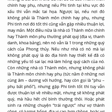
chính hay phụ, nhưng nếu Phi tinh tại khu vực đó
xấu thì vẫn mắc tai họa. Ngược lại, nếu nơi đó
không phải là Thành môn chính hay phụ, nhưng
Phi tinh nơi đó tốt thì cũng vẫn gặp nhiều thuận lợi,
may mắn. Một điều nữa là nhà có Thành môn chính
hay Thành môn phụ thường phát quý (địa vị, thanh
danh, khoa bảng), nên nó vẫn là 1 trong những quý
cách của Phong thủy. Nếu như nhà có nó mà lại
không phát quý là do địa hình hay thiết kế đã có
những yếu tố sai lạc mà làm hỏng quý cách của nó.
Còn những nhà có Thành môn, nhưng không phải
là Thành môn chính hay phụ (tức nằm ở những nơi
cùng âm – dương với hướng, hay còn gọi là “phu –
phụ bất phối”), nhưng gặp Phi tinh tốt thì tuy vẫn
được thuận lợi về nhiều mặt, nhưng sẽ không phát
quý, mà hầu hết chỉ bình thường thôi. Hoặc phát
sinh ra những chuyện “trái ngược” như vợ thành
công, có lương bổng, địa vị cao hơn chồng, hoặc vợ