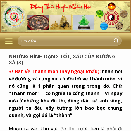
Skip
to
content
NHỮNG HÌNH DẠNG TỐT, XẤU CỦA ĐƯỜNG
XÁ (3)
3/ Bàn về Thành môn (hay ngoại khẩu):
nhân nói
về đường xá cũng xin có đôi lời về Thành môn, vì
nó cũng là 1 phần quan trọng trong đó. Chữ
“Thành môn” – có nghĩa là cổng thành – vì ngày
xưa ở những khu đô thị, đông dân cư sinh sống,
người ta đều xây tường lớn bao bọc chung
quanh, và gọi đó là “thành”.
Muốn ra vào khu vực đó thì trước tiên là phải đi