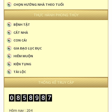
CHỌN HƯỚNG NHÀ THEO TUỔI
THỰC HÀNH PHONG THỦY
BỆNH TẬT
CẤT NHÀ
CON CÁI
GIA ĐẠO LỤC ĐỤC
HIẾM MUỘN
KIỆN TỤNG
TÀI LỘC
THỐNG KÊ TRUY CẬP
Hôm nay : 204