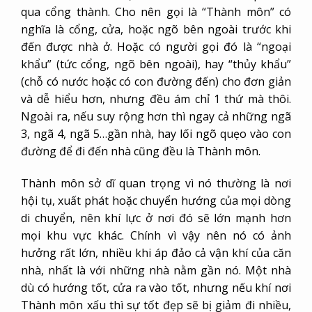
qua cổng thành. Cho nên gọi là “Thành môn” có
nghĩa là cổng, cửa, hoặc ngõ bên ngoài trước khi
đến được nhà ở. Hoặc có người gọi đó là “ngoại
khẩu” (tức cổng, ngõ bên ngoài), hay “thủy khẩu”
(chỗ có nước hoặc có con đường đến) cho đơn giản
và dễ hiểu hơn, nhưng đều ám chỉ 1 thứ mà thôi.
Ngoài ra, nếu suy rộng hơn thì ngay cả những ngã
3, ngã 4, ngã 5…gần nhà, hay lối ngõ quẹo vào con
đường để đi đến nhà cũng đều là Thành môn.
Thành môn sở dĩ quan trọng vì nó thường là nơi
hội tụ, xuất phát hoặc chuyển hướng của mọi dòng
di chuyển, nên khí lực ở nơi đó sẽ lớn mạnh hơn
mọi khu vực khác. Chính vì vậy nên nó có ảnh
hưởng rất lớn, nhiều khi áp đảo cả vận khí của căn
nhà, nhất là với những nhà nằm gần nó. Một nhà
dù có hướng tốt, cửa ra vào tốt, nhưng nếu khí nơi
Thành môn xấu thì sự tốt đẹp sẽ bị giảm đi nhiều,