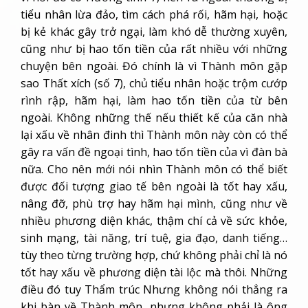
tiểu nhân lừa đảo, tìm cách phá rối, hãm hại, hoặc
bị kẻ khác gây trở ngại, làm khó dễ thường xuyên,
cũng như bị hao tốn tiền của rất nhiều với những
chuyện bên ngoài. Đó chính là vì Thành môn gặp
sao Thất xích (số 7), chủ tiểu nhân hoặc trộm cướp
rình rập, hãm hại, làm hao tốn tiền của từ bên
ngoài. Không những thế nếu thiết kế của căn nhà
lại xấu về nhân đinh thì Thành môn này còn có thể
gây ra vấn đề ngoại tình, hao tốn tiền của vì đàn bà
nữa. Cho nên mới nói nhìn Thành môn có thể biết
được đối tượng giao tế bên ngoài là tốt hay xấu,
nâng đỡ, phù trợ hay hãm hại mình, cũng như về
nhiều phương diện khác, thậm chí cả về sức khỏe,
sinh mạng, tài năng, trí tuệ, gia đạo, danh tiếng…
tùy theo từng trường hợp, chứ không phải chỉ là nó
tốt hay xấu về phương diện tài lộc mà thôi. Những
điều đó tuy Thẩm trúc Nhưng không nói thẳng ra
khi bàn về Thành môn, nhưng không phải là ông