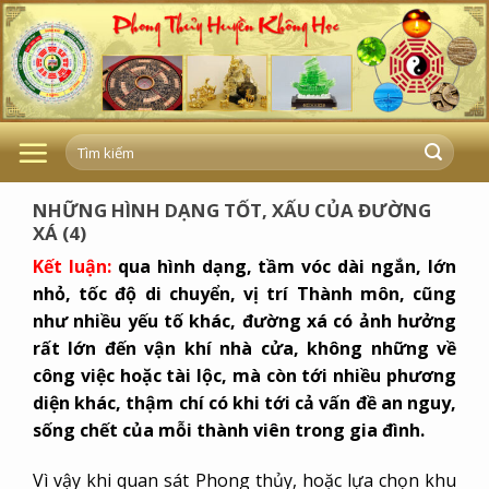
Skip
to
content
NHỮNG HÌNH DẠNG TỐT, XẤU CỦA ĐƯỜNG
XÁ (4)
Kết luận:
qua hình dạng, tầm vóc dài ngắn, lớn
nhỏ, tốc độ di chuyển, vị trí Thành môn, cũng
như nhiều yếu tố khác, đường xá có ảnh hưởng
rất lớn đến vận khí nhà cửa, không những về
công việc hoặc tài lộc, mà còn tới nhiều phương
diện khác, thậm chí có khi tới cả vấn đề an nguy,
sống chết của mỗi thành viên trong gia đình.
Vì vậy khi quan sát Phong thủy, hoặc lựa chọn khu