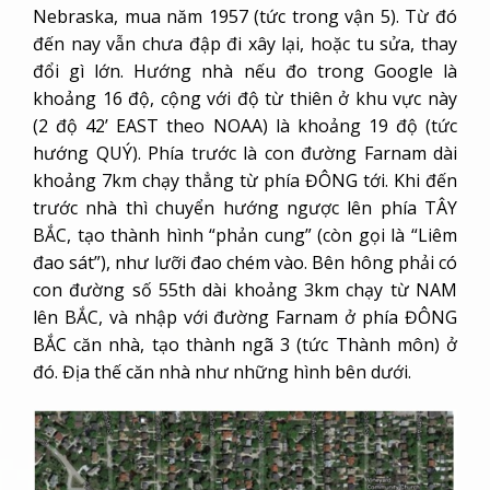
Nebraska, mua năm 1957 (tức trong vận 5). Từ đó
đến nay vẫn chưa đập đi xây lại, hoặc tu sửa, thay
đổi gì lớn. Hướng nhà nếu đo trong Google là
khoảng 16 độ, cộng với độ từ thiên ở khu vực này
(2 độ 42’ EAST theo NOAA) là khoảng 19 độ (tức
hướng QUÝ). Phía trước là con đường Farnam dài
khoảng 7km chạy thẳng từ phía ĐÔNG tới. Khi đến
trước nhà thì chuyển hướng ngược lên phía TÂY
BẮC, tạo thành hình “phản cung” (còn gọi là “Liêm
đao sát”), như lưỡi đao chém vào. Bên hông phải có
con đường số 55
th
dài khoảng 3km chạy từ NAM
lên BẮC, và nhập với đường Farnam ở phía ĐÔNG
BẮC căn nhà, tạo thành ngã 3 (tức Thành môn) ở
đó. Địa thế căn nhà như những hình bên dưới.