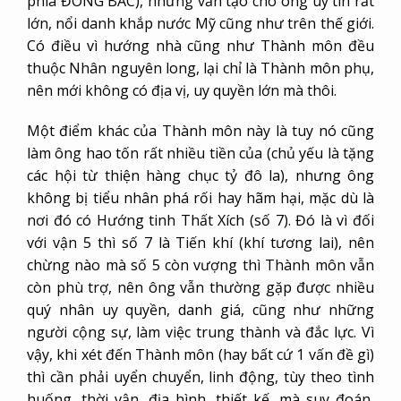
phía ĐÔNG BẮC), nhưng vẫn tạo cho ông uy tín rất
lớn, nổi danh khắp nước Mỹ cũng như trên thế giới.
Có điều vì hướng nhà cũng như Thành môn đều
thuộc Nhân nguyên long, lại chỉ là Thành môn phụ,
nên mới không có địa vị, uy quyền lớn mà thôi.
Một điểm khác của Thành môn này là tuy nó cũng
làm ông hao tốn rất nhiều tiền của (chủ yếu là tặng
các hội từ thiện hàng chục tỷ đô la), nhưng ông
không bị tiểu nhân phá rối hay hãm hại, mặc dù là
nơi đó có Hướng tinh Thất Xích (số 7). Đó là vì đối
với vận 5 thì số 7 là Tiến khí (khí tương lai), nên
chừng nào mà số 5 còn vượng thì Thành môn vẫn
còn phù trợ, nên ông vẫn thường gặp được nhiều
quý nhân uy quyền, danh giá, cũng như những
người cộng sự, làm việc trung thành và đắc lực. Vì
vậy, khi xét đến Thành môn (hay bất cứ 1 vấn đề gì)
thì cần phải uyển chuyển, linh động, tùy theo tình
huống, thời vận, địa hình, thiết kế…mà suy đoán,