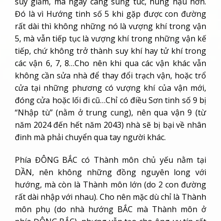
suy giảm, mà ngày càng sung túc, hùng hậu hơn.
Đó là vì Hướng tinh số 5 khi gặp được con đường
rất dài thì không những nó là vượng khí trong vận
5, mà vẫn tiếp tục là vượng khí trong những vận kế
tiếp, chứ không trở thành suy khí hay tử khí trong
các vận 6, 7, 8…Cho nên khi qua các vận khác vẫn
không cần sửa nhà để thay đổi trạch vận, hoặc trổ
cửa tại những phương có vượng khí của vận mới,
đóng cửa hoặc lối đi cũ…Chỉ có điều Sơn tinh số 9 bị
“Nhập tù” (nằm ở trung cung), nên qua vận 9 (từ
năm 2024 đến hết năm 2043) nhà sẽ bị bại về nhân
đinh mà phải chuyển qua tay người khác.
Phía ĐÔNG BẮC có Thành môn chủ yếu nằm tại
DẦN, nên không những đồng nguyên long với
hướng, mà còn là Thành môn lớn (do 2 con đường
rất dài nhập với nhau). Cho nên mặc dù chỉ là Thành
môn phụ (do nhà hướng BẮC mà Thành môn ở