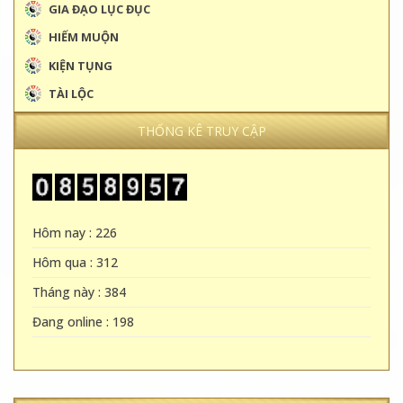
GIA ĐẠO LỤC ĐỤC
HIẾM MUỘN
KIỆN TỤNG
TÀI LỘC
THỐNG KÊ TRUY CẬP
Hôm nay : 226
Hôm qua : 312
Tháng này : 384
Đang online : 198