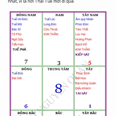
nhất, vì là nơi Thái Tuế mới đi qua.