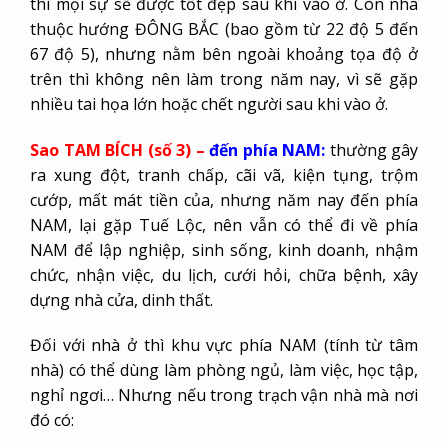
thì mọi sự sẽ được tốt đẹp sau khi vào ở. Còn nhà
thuộc hướng ĐÔNG BẮC (bao gồm từ 22 độ 5 đến
67 độ 5), nhưng nằm bên ngoài khoảng tọa độ ở
trên thì không nên làm trong năm nay, vì sẽ gặp
nhiều tai họa lớn hoặc chết người sau khi vào ở.
Sao TAM BÍCH (số 3) –
đến phía NAM:
thường gây
ra xung đột, tranh chấp, cãi vã, kiện tụng, trộm
cướp, mất mát tiền của, nhưng năm nay đến phía
NAM, lại gặp Tuế Lộc, nên vẫn có thể đi về phía
NAM để lập nghiệp, sinh sống, kinh doanh, nhậm
chức, nhận việc, du lịch, cưới hỏi, chữa bệnh, xây
dựng nhà cửa, dinh thất.
Đối với nhà ở thì khu vực phía NAM (tính từ tâm
nhà) có thể dùng làm phòng ngủ, làm việc, học tập,
nghỉ ngơi… Nhưng nếu trong trạch vận nhà mà nơi
đó có: