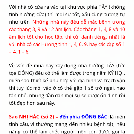
Với nhà có cửa ra vào tại khu vực phía TÂY (không
tính hướng cửa) thì mọi sự tốt, xấu cũng tương tự
như trên.
Những nhà này đều dễ mắc bệnh trong
các tháng 3, 9 và 12 âm lịch. Các tháng 1, 4, 8 và 10
âm lịch tốt cho học tập, thi cử, danh tiếng, nhất là
với nhà có các Hướng tinh 1, 4, 6, 9, hay các cặp số 1
– 4, 1 – 6.
Về vấn đề mua hay xây dựng nhà hướng TÂY (tức
tọa ĐÔNG) đều có thể làm được trong năm KỶ HỢI,
miễn sao thiết kế phù hợp với địa hình và trạch vận
thì tuy lúc mới vào ở có thể gặp 1 số trở ngại, hao
tán nhỏ, nhưng dần dần mọi sự sẽ được ổn định rồi
tốt đẹp hơn sau này.
Sao NHỊ HẮC (số 2) –
đến phía ĐÔNG BẮC:
là niên
tinh xấu, vì thường mang đến nhiều bệnh tật, nếu
nặng có thể làm chết người, nên còn được gọi là