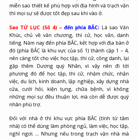
miễn sao thiết kế phù hợp với địa hình và trạch vận
thì mọi sự sẽ được tốt đẹp sau khi vào ở.
Sao TỨ LỤC (Số 4) –
đến phía BẮC:
Là sao Văn
Khúc, chủ về văn chương, thi cử, học vấn, danh
tiếng. Năm nay đến phía BẮC, kết hợp với địa bàn ở
đó (phía BẮC là khu vực của số 1) thành cặp 1 – 4,
nên càng tốt cho việc học tập, thi cử, công danh, lại
gặp thêm Dương quý Nhân, vì vậy nên đi tới
phương đó để học tập, thi cử, nhậm chức, nhận
việc, du lịch, kinh doanh, lập nghiệp, xây dựng nhà
cửa, cưới hỏi, kiện tụng, chữa bệnh, vì không
những mọi sự đều thuận lợi, mà còn dễ được quý
nhân phù trợ.
Đối với nhà ở thì khu vực phía BẮC (tính từ tâm
nhà) có thể dùng làm phòng ngủ, làm việc, học tập,
nghỉ ngơi. … Nhưng nếu trong trạch vận nhà mà