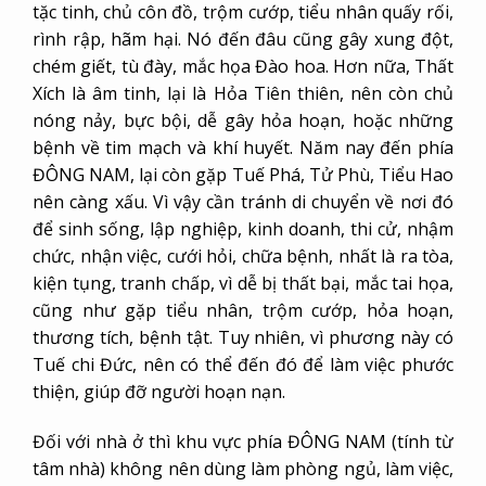
tặc tinh, chủ côn đồ, trộm cướp, tiểu nhân quấy rối,
rình rập, hãm hại. Nó đến đâu cũng gây xung đột,
chém giết, tù đày, mắc họa Đào hoa. Hơn nữa, Thất
Xích là âm tinh, lại là Hỏa Tiên thiên, nên còn chủ
nóng nảy, bực bội, dễ gây hỏa hoạn, hoặc những
bệnh về tim mạch và khí huyết. Năm nay đến phía
ĐÔNG NAM, lại còn gặp Tuế Phá, Tử Phù, Tiểu Hao
nên càng xấu. Vì vậy cần tránh di chuyển về nơi đó
để sinh sống, lập nghiệp, kinh doanh, thi cử, nhậm
chức, nhận việc, cưới hỏi, chữa bệnh, nhất là ra tòa,
kiện tụng, tranh chấp, vì dễ bị thất bại, mắc tai họa,
cũng như gặp tiểu nhân, trộm cướp, hỏa hoạn,
thương tích, bệnh tật. Tuy nhiên, vì phương này có
Tuế chi Đức, nên có thể đến đó để làm việc phước
thiện, giúp đỡ người hoạn nạn.
Đối với nhà ở thì khu vực phía ĐÔNG NAM (tính từ
tâm nhà) không nên dùng làm phòng ngủ, làm việc,