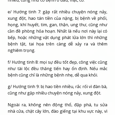
e/ Hướng tinh 7: gặp rất nhiều chuyện nóng nảy,
xung đột, hao tán tiền của nặng, bị bệnh về phổi,
họng, khí huyết, tim, gan, thận, ung thư, cũng như
cần đề phòng hỏa hoạn. Nhất là nếu nơi này lại có
bếp, hoặc những vật dụng phát lửa lớn thì những
bệnh tật, tai họa trên càng dễ xảy ra và thêm
nghiêm trọng.
f/ Hướng tinh 8: mọi sự đều tốt đẹp, công việc cũng
như tài lộc đều thăng tiến hay ổn định. Nếu mắc
bệnh cũng chỉ là những bệnh nhẹ, dễ qua khỏi.
g/ Hướng tinh 9: bị hao tiền nhiều, rắc rối vì đàn bà,
cũng như gặp nhiều chuyện nóng nảy, xung đột.
Ngoài ra, không nên động thổ, đập phá, tu sửa
nhà cửa, chặt cây lớn, đào giếng tại khu vực này, vì