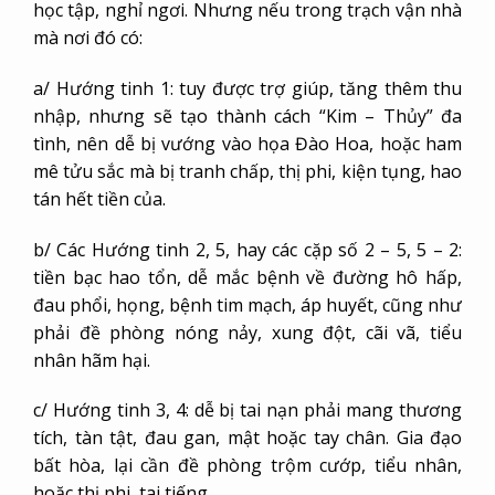
học tập, nghỉ ngơi. Nhưng nếu trong trạch vận nhà
mà nơi đó có:
a/ Hướng tinh 1: tuy được trợ giúp, tăng thêm thu
nhập, nhưng sẽ tạo thành cách “Kim – Thủy” đa
tình, nên dễ bị vướng vào họa Đào Hoa, hoặc ham
mê tửu sắc mà bị tranh chấp, thị phi, kiện tụng, hao
tán hết tiền của.
b/ Các Hướng tinh 2, 5, hay các cặp số 2 – 5, 5 – 2:
tiền bạc hao tổn, dễ mắc bệnh về đường hô hấp,
đau phổi, họng, bệnh tim mạch, áp huyết, cũng như
phải đề phòng nóng nảy, xung đột, cãi vã, tiểu
nhân hãm hại.
c/ Hướng tinh 3, 4: dễ bị tai nạn phải mang thương
tích, tàn tật, đau gan, mật hoặc tay chân. Gia đạo
bất hòa, lại cần đề phòng trộm cướp, tiểu nhân,
hoặc thị phi, tai tiếng.