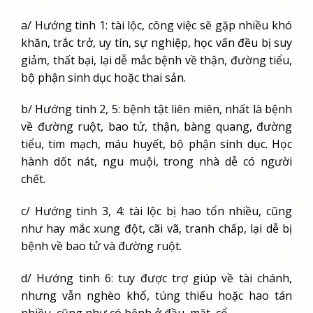
a/ Hướng tinh 1: tài lộc, công việc sẽ gặp nhiều khó
khăn, trắc trở, uy tín, sự nghiệp, học vấn đều bị suy
giảm, thất bại, lại dễ mắc bệnh về thận, đường tiểu,
bộ phận sinh dục hoặc thai sản.
b/ Hướng tinh 2, 5: bệnh tật liên miên, nhất là bệnh
về đường ruột, bao tử, thận, bàng quang, đường
tiểu, tim mạch, máu huyết, bộ phận sinh dục. Học
hành dốt nát, ngu muội, trong nhà dễ có người
chết.
c/ Hướng tinh 3, 4: tài lộc bị hao tổn nhiều, cũng
như hay mắc xung đột, cãi vã, tranh chấp, lại dễ bị
bệnh về bao tử và đường ruột.
d/ Hướng tinh 6: tuy được trợ giúp về tài chánh,
nhưng vẫn nghèo khổ, túng thiếu hoặc hao tán
nhiều, cũng như có bệnh ở đầu, mặt, cổ.