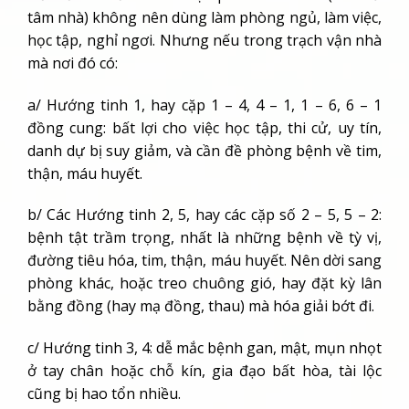
tâm nhà) không nên dùng làm phòng ngủ, làm việc,
học tập, nghỉ ngơi. Nhưng nếu trong trạch vận nhà
mà nơi đó có:
a/ Hướng tinh 1, hay cặp 1 – 4, 4 – 1, 1 – 6, 6 – 1
đồng cung: bất lợi cho việc học tập, thi cử, uy tín,
danh dự bị suy giảm, và cần đề phòng bệnh về tim,
thận, máu huyết.
b/ Các Hướng tinh 2, 5, hay các cặp số 2 – 5, 5 – 2:
bệnh tật trầm trọng, nhất là những bệnh về tỳ vị,
đường tiêu hóa, tim, thận, máu huyết. Nên dời sang
phòng khác, hoặc treo chuông gió, hay đặt kỳ lân
bằng đồng (hay mạ đồng, thau) mà hóa giải bớt đi.
c/ Hướng tinh 3, 4: dễ mắc bệnh gan, mật, mụn nhọt
ở tay chân hoặc chỗ kín, gia đạo bất hòa, tài lộc
cũng bị hao tổn nhiều.