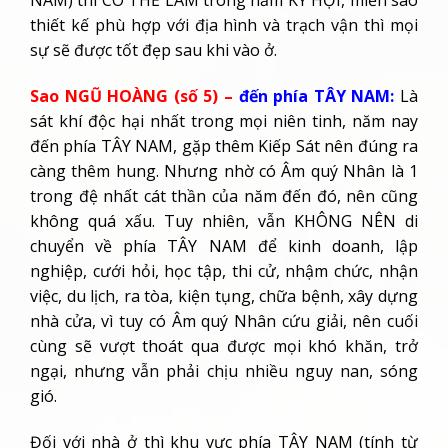
NAM) thì CÓ THỂ LÀM trong năm KỶ HỢI, miễn sao
thiết kế phù hợp với địa hình và trạch vận thì mọi
sự sẽ được tốt đẹp sau khi vào ở.
Sao NGŨ HOÀNG (số 5) –
đến phía TÂY NAM:
Là
sát khí độc hại nhất trong mọi niên tinh, năm nay
đến phía TÂY NAM, gặp thêm Kiếp Sát nên đúng ra
càng thêm hung. Nhưng nhờ có Âm quý Nhân là 1
trong đệ nhất cát thần của năm đến đó, nên cũng
không quá xấu. Tuy nhiên, vẫn KHÔNG NÊN di
chuyển về phía TÂY NAM để kinh doanh, lập
nghiệp, cưới hỏi, học tập, thi cử, nhậm chức, nhận
việc, du lịch, ra tòa, kiện tụng, chữa bệnh, xây dựng
nhà cửa, vì tuy có Âm quý Nhân cứu giải, nên cuối
cùng sẽ vượt thoát qua được mọi khó khăn, trở
ngại, nhưng vẫn phải chịu nhiều nguy nan, sóng
gió.
Đối với nhà ở thì khu vực phía TÂY NAM (tính từ