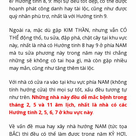
e/ Hướng tinh 8, 9: mọi sự đều tốt đẹp, có thể được
hoạnh phát công danh hay tài lộc, cũng như được
quý nhân phù trợ, nhất là với Hướng tinh 9.
Ngoài ra, mặc dù gặp KIM THẦN, nhưng vẫn CÓ
THỂ động thổ, tu sửa, đập phá, chặt cây tại khu vực
này, nhất là nhà có Hướng tinh 8 hay 9 ở phía NAM
mà tu sửa phương này trong năm nay thì chẳng
những sẽ không có tai họa gì, mà còn gặp nhiều
may mắn, cũng như tăng thêm tài lộc.
Với nhà có cửa ra vào tại khu vực phía NAM (không
tính hướng cửa) thì mọi sự tốt, xấu đều tương tự
như trên.
Những nhà này đều dễ mắc bệnh trong
tháng 2, 5 và 11 âm lịch, nhất là nhà có các
Hướng tinh 2, 5, 6, 7 ở khu vực này
.
Về vấn đề mua hay xây nhà hướng NAM (tức tọa
BẮC) thì đều có thể làm được trong năm KỶ HỢI,