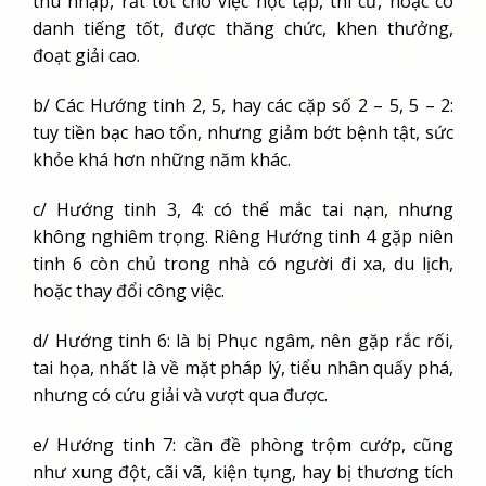
thu nhập, rất tốt cho việc học tập, thi cử, hoặc có
danh tiếng tốt, được thăng chức, khen thưởng,
đoạt giải cao.
b/ Các Hướng tinh 2, 5, hay các cặp số 2 – 5, 5 – 2:
tuy tiền bạc hao tổn, nhưng giảm bớt bệnh tật, sức
khỏe khá hơn những năm khác.
c/ Hướng tinh 3, 4: có thể mắc tai nạn, nhưng
không nghiêm trọng. Riêng Hướng tinh 4 gặp niên
tinh 6 còn chủ trong nhà có người đi xa, du lịch,
hoặc thay đổi công việc.
d/ Hướng tinh 6: là bị Phục ngâm, nên gặp rắc rối,
tai họa, nhất là về mặt pháp lý, tiểu nhân quấy phá,
nhưng có cứu giải và vượt qua được.
e/ Hướng tinh 7: cần đề phòng trộm cướp, cũng
như xung đột, cãi vã, kiện tụng, hay bị thương tích