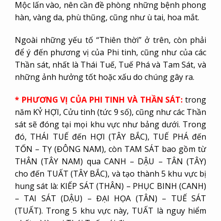
Mộc lấn vào, nên cần đề phòng những bệnh phong
hàn, vàng da, phù thũng, cũng như ù tai, hoa mắt.
Ngoài những yếu tố “Thiên thời” ở trên, còn phải
để ý đến phương vị của Phi tinh, cũng như của các
Thần sát, nhất là Thái Tuế, Tuế Phá và Tam Sát, và
những ảnh hưởng tốt hoặc xấu do chúng gây ra.
* PHƯƠNG VỊ CỦA PHI TINH VÀ THẦN SÁT:
trong
năm KỶ HỢI, Cửu tinh (tức 9 số), cũng như các Thần
sát sẽ đóng tại mọi khu vực như bảng dưới. Trong
đó, THÁI TUẾ đến HỢI (TÂY BẮC), TUẾ PHÁ đến
TỐN – TỴ (ĐÔNG NAM), còn TAM SÁT bao gồm từ
THÂN (TÂY NAM) qua CANH – DẬU – TÂN (TÂY)
cho đến TUẤT (TÂY BẮC), và tạo thành 5 khu vực bị
hung sát là: KIẾP SÁT (THÂN) – PHỤC BINH (CANH)
– TAI SÁT (DẬU) – ĐẠI HỌA (TÂN) – TUẾ SÁT
(TUẤT). Trong 5 khu vực này, TUẤT là nguy hiểm