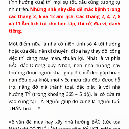
tính hướng cửa) thì mọi sự tốt, xấu cũng tương tự
như trên.
Những nhà này đều dễ mắc bệnh trong
các tháng 3, 6 và 12 âm lịch. Các tháng 2, 4, 7, 8
và 11 Âm lịch tốt cho học tập, thi cử, địa vị, danh
tiếng
.
Một điểm nữa là nhà có niên tinh số 4 tới hướng
hoặc cửa đều nên di chuyển, đi xa hay thay đổi công
việc thì càng may mắn, thuận lợi. Nhất là vì phía
BẮC đắc Dương quý Nhân, nên nhà hướng này
thường được người khác giúp đỡ, mỗi khi gặp hoạn
nạn đều qua khỏi, mọi việc mưu cầu đều được hỗ
trợ, nâng đỡ mà thành toại, đặc biệt là với nhà
hướng TÝ (trong khoảng 365 – 5 độ), lại có cửa ra
vào cũng tại TÝ. Người giúp đỡ cũng là người tuổi
THÂN hoặc TÝ.
Về vấn đề mua hay xây nhà hướng BẮC (tức tọa