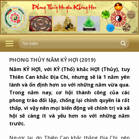
Skip
to
content
PHONG THỦY NĂM KỶ HỢI (2019)
Năm KỶ HỢI, với KỶ (Thổ) khắc HỢI (Thủy), tuy
Thiên Can khắc Địa Chi, nhưng sẽ là 1 năm yên
lành và ổn định hơn so với những năm vừa qua.
Trong năm nay, cơ hội thành công của các
phong trào đối lập, chống lại chính quyền là rất
thấp, vì vậy nên mọi biến động về chính trị và xã
hội sẽ càng ít và yếu hơn so với những năm
trước.
Ngược lại, do Thiên Can khắc thắng Địa Chi, nên