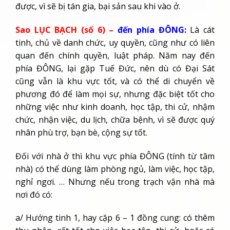
được, vì sẽ bị tán gia, bại sản sau khi vào ở.
Sao LỤC BẠCH (số 6) –
đến phía ĐÔNG:
Là cát
tinh, chủ về danh chức, uy quyền, cũng như có liên
quan đến chính quyền, luật pháp. Năm nay đến
phía ĐÔNG, lại gặp Tuế Đức, nên dù có Đại Sát
cũng vẫn là khu vực tốt, và có thể di chuyển về
phương đó để làm mọi sự, nhưng đặc biệt tốt cho
những việc như kinh doanh, học tập, thi cử, nhậm
chức, nhận việc, du lịch, chữa bệnh, vì sẽ được quý
nhân phù trợ, bạn bè, cộng sự tốt.
Đối với nhà ở thì khu vực phía ĐÔNG (tính từ tâm
nhà) có thể dùng làm phòng ngủ, làm việc, học tập,
nghỉ ngơi. … Nhưng nếu trong trạch vận nhà mà
nơi đó có:
a/ Hướng tinh 1, hay cặp 6 – 1 đồng cung: có thêm