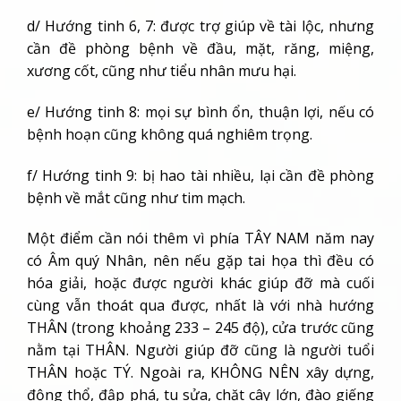
d/ Hướng tinh 6, 7: được trợ giúp về tài lộc, nhưng
cần đề phòng bệnh về đầu, mặt, răng, miệng,
xương cốt, cũng như tiểu nhân mưu hại.
e/ Hướng tinh 8: mọi sự bình ổn, thuận lợi, nếu có
bệnh hoạn cũng không quá nghiêm trọng.
f/ Hướng tinh 9: bị hao tài nhiều, lại cần đề phòng
bệnh về mắt cũng như tim mạch.
Một điểm cần nói thêm vì phía TÂY NAM năm nay
có Âm quý Nhân, nên nếu gặp tai họa thì đều có
hóa giải, hoặc được người khác giúp đỡ mà cuối
cùng vẫn thoát qua được, nhất là với nhà hướng
THÂN (trong khoảng 233 – 245 độ), cửa trước cũng
nằm tại THÂN. Người giúp đỡ cũng là người tuổi
THÂN hoặc TÝ. Ngoài ra, KHÔNG NÊN xây dựng,
động thổ, đập phá, tu sửa, chặt cây lớn, đào giếng