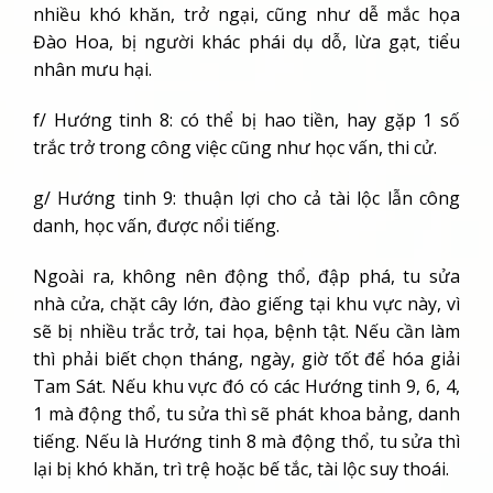
nhiều khó khăn, trở ngại, cũng như dễ mắc họa
Đào Hoa, bị người khác phái dụ dỗ, lừa gạt, tiểu
nhân mưu hại.
f/ Hướng tinh 8: có thể bị hao tiền, hay gặp 1 số
trắc trở trong công việc cũng như học vấn, thi cử.
g/ Hướng tinh 9: thuận lợi cho cả tài lộc lẫn công
danh, học vấn, được nổi tiếng.
Ngoài ra, không nên động thổ, đập phá, tu sửa
nhà cửa, chặt cây lớn, đào giếng tại khu vực này, vì
sẽ bị nhiều trắc trở, tai họa, bệnh tật. Nếu cần làm
thì phải biết chọn tháng, ngày, giờ tốt để hóa giải
Tam Sát. Nếu khu vực đó có các Hướng tinh 9, 6, 4,
1 mà động thổ, tu sửa thì sẽ phát khoa bảng, danh
tiếng. Nếu là Hướng tinh 8 mà động thổ, tu sửa thì
lại bị khó khăn, trì trệ hoặc bế tắc, tài lộc suy thoái.