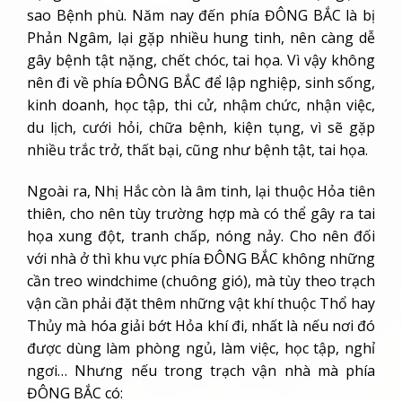
sao Bệnh phù. Năm nay đến phía ĐÔNG BẮC là bị
Phản Ngâm, lại gặp nhiều hung tinh, nên càng dễ
gây bệnh tật nặng, chết chóc, tai họa. Vì vậy không
nên đi về phía ĐÔNG BẮC để lập nghiệp, sinh sống,
kinh doanh, học tập, thi cử, nhậm chức, nhận việc,
du lịch, cưới hỏi, chữa bệnh, kiện tụng, vì sẽ gặp
nhiều trắc trở, thất bại, cũng như bệnh tật, tai họa.
Ngoài ra, Nhị Hắc còn là âm tinh, lại thuộc Hỏa tiên
thiên, cho nên tùy trường hợp mà có thể gây ra tai
họa xung đột, tranh chấp, nóng nảy. Cho nên đối
với nhà ở thì khu vực phía ĐÔNG BẮC không những
cần treo windchime (chuông gió), mà tùy theo trạch
vận cần phải đặt thêm những vật khí thuộc Thổ hay
Thủy mà hóa giải bớt Hỏa khí đi, nhất là nếu nơi đó
được dùng làm phòng ngủ, làm việc, học tập, nghỉ
ngơi… Nhưng nếu trong trạch vận nhà mà phía
ĐÔNG BẮC có: