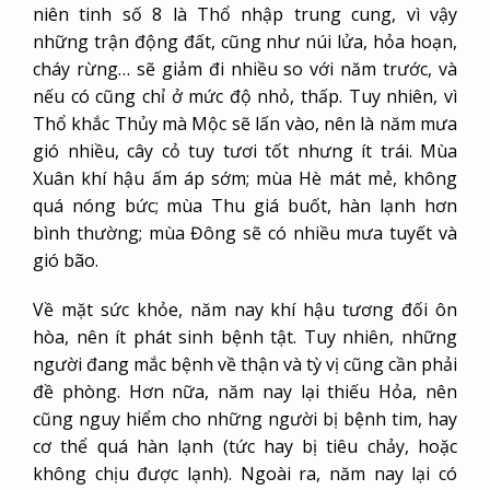
niên tinh số 8 là Thổ nhập trung cung, vì vậy
những trận động đất, cũng như núi lửa, hỏa hoạn,
cháy rừng… sẽ giảm đi nhiều so với năm trước, và
nếu có cũng chỉ ở mức độ nhỏ, thấp. Tuy nhiên, vì
Thổ khắc Thủy mà Mộc sẽ lấn vào, nên là năm mưa
gió nhiều, cây cỏ tuy tươi tốt nhưng ít trái. Mùa
Xuân khí hậu ấm áp sớm; mùa Hè mát mẻ, không
quá nóng bức; mùa Thu giá buốt, hàn lạnh hơn
bình thường; mùa Đông sẽ có nhiều mưa tuyết và
gió bão.
Về mặt sức khỏe, năm nay khí hậu tương đối ôn
hòa, nên ít phát sinh bệnh tật. Tuy nhiên, những
người đang mắc bệnh về thận và tỳ vị cũng cần phải
đề phòng. Hơn nữa, năm nay lại thiếu Hỏa, nên
cũng nguy hiểm cho những người bị bệnh tim, hay
cơ thể quá hàn lạnh (tức hay bị tiêu chảy, hoặc
không chịu được lạnh). Ngoài ra, năm nay lại có