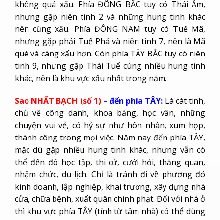
không quá xấu. Phía ĐÔNG BẮC tuy có Thái Âm,
nhưng gặp niên tinh 2 và những hung tinh khác
nên cũng xấu. Phía ĐÔNG NAM tuy có Tuế Mã,
nhưng gặp phải Tuế Phá và niên tinh 7, nên là Mã
què và càng xấu hơn. Còn phía TÂY BẮC tuy có niên
tinh 9, nhưng gặp Thái Tuế cùng nhiều hung tinh
khác, nên là khu vực xấu nhất trong năm.
Sao NHẤT BẠCH (số 1)
– đến phía TÂY:
Là cát tinh,
chủ về công danh, khoa bảng, học vấn, những
chuyện vui vẻ, có hỷ sự như hôn nhân, xum họp,
thành công trong mọi việc. Năm nay đến phía TÂY,
mặc dù gặp nhiều hung tinh khác, nhưng vẫn có
thể đến đó học tập, thi cử, cưới hỏi, thăng quan,
nhậm chức, du lịch. Chỉ là tránh đi về phương đó
kinh doanh, lập nghiệp, khai trương, xây dựng nhà
cửa, chữa bệnh, xuất quân chinh phạt. Đối với nhà ở
thì khu vực phía TÂY (tính từ tâm nhà) có thể dùng