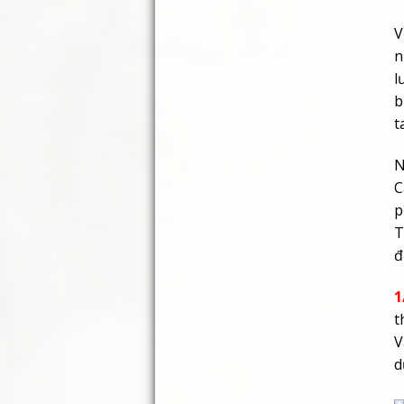
V
n
l
b
t
N
C
p
T
đ
1
t
V
d