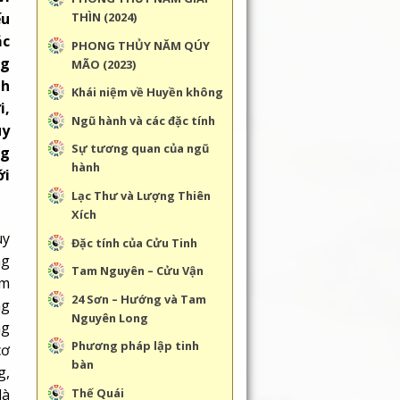
ếu
THÌN (2024)
ắc
PHONG THỦY NĂM QÚY
ng
MÃO (2023)
nh
Khái niệm về Huyền không
i,
Ngũ hành và các đặc tính
uy
Sự tương quan của ngũ
ng
hành
ới
Lạc Thư và Lượng Thiên
Xích
uy
Đặc tính của Cửu Tinh
ng
Tam Nguyên – Cửu Vận
ăm
24 Sơn – Hướng và Tam
ng
Nguyên Long
ng
Phương pháp lập tinh
cơ
bàn
g,
Thế Quái
là