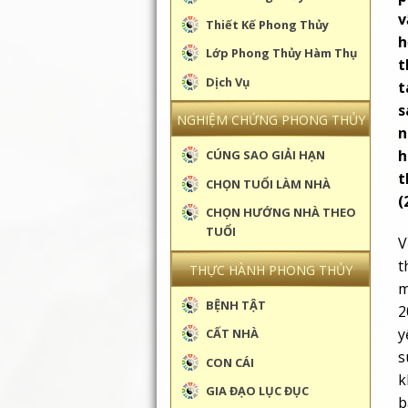
v
Thiết Kế Phong Thủy
h
Lớp Phong Thủy Hàm Thụ
t
Dịch Vụ
t
s
NGHIỆM CHỨNG PHONG THỦY
n
h
CÚNG SAO GIẢI HẠN
t
CHỌN TUỔI LÀM NHÀ
(
CHỌN HƯỚNG NHÀ THEO
TUỔI
V
t
THỰC HÀNH PHONG THỦY
m
BỆNH TẬT
2
y
CẤT NHÀ
s
CON CÁI
k
GIA ĐẠO LỤC ĐỤC
b