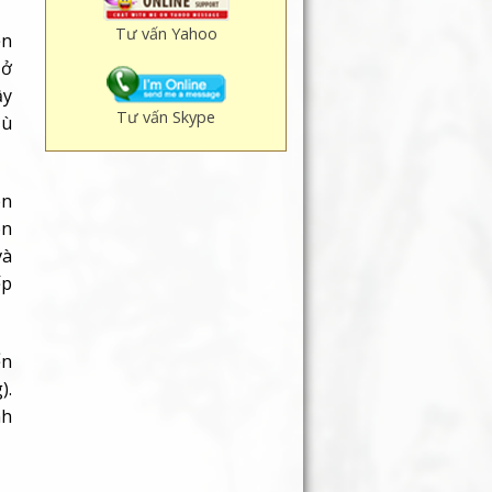
Tư vấn Yahoo
ện
 ở
ầy
Tư vấn Skype
 ù
ên
òn
và
ếp
ển
).
nh