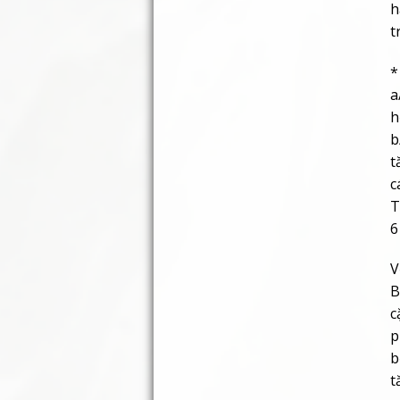
h
t
*
a
h
b
t
c
T
6
V
B
c
p
b
t