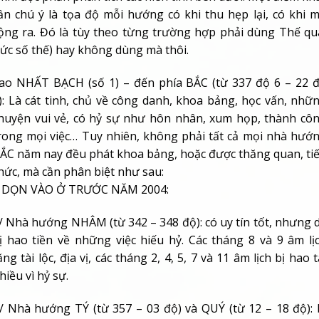
ần chú ý là tọa độ mỗi hướng có khi thu hẹp lại, có khi 
ộng ra. Đó là tùy theo từng trường hợp phải dùng Thế qu
tức số thế) hay không dùng mà thôi.
ao NHẤT BẠCH (số 1) –
đến phía BẮC (từ 337 độ 6 – 22 
):
Là cát tinh, chủ về công danh, khoa bảng, học vấn, nhữ
huyện vui vẻ, có hỷ sự như hôn nhân, xum họp, thành cô
rong mọi việc… Tuy nhiên, không phải tất cả mọi nhà hướ
ẮC năm nay đều phát khoa bảng, hoặc được thăng quan, ti
hức, mà cần phân biệt như sau:
 DỌN VÀO Ở TRƯỚC NĂM 2004:
/ Nhà hướng NHÂM (từ 342 – 348 độ): có uy tín tốt, nhưng 
ị hao tiền về những việc hiếu hỷ. Các tháng 8 và 9 âm lị
ăng tài lộc, địa vị, các tháng 2, 4, 5, 7 và 11 âm lịch bị hao t
hiều vì hỷ sự.
/ Nhà hướng TÝ (từ 357 – 03 độ) và QUÝ (từ 12 – 18 độ): 