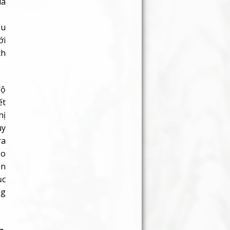
ía
ầu
ới
ch
độ
ết
hị
ùy
ra
eo
ần
ục
ng