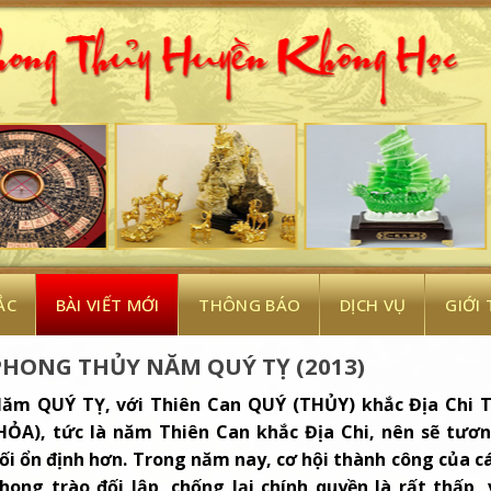
ẮC
BÀI VIẾT MỚI
THÔNG BÁO
DỊCH VỤ
GIỚI
PHONG THỦY NĂM QUÝ TỴ (2013)
ăm QUÝ TỴ, với Thiên Can QUÝ (THỦY) khắc Địa Chi 
HỎA), tức là năm Thiên Can khắc Địa Chi, nên sẽ tươ
ối ổn định hơn. Trong năm nay, cơ hội thành công của c
hong trào đối lập, chống lại chính quyền là rất thấp, 