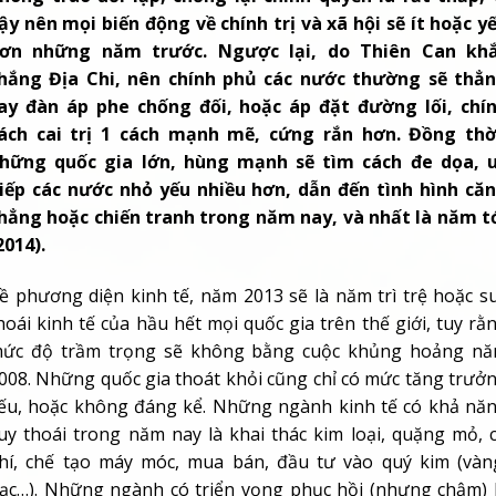
ậy nên mọi biến động về chính trị và xã hội sẽ ít hoặc y
ơn những năm trước. Ngược lại, do Thiên Can kh
hắng Địa Chi, nên chính phủ các nước thường sẽ thẳ
ay đàn áp phe chống đối, hoặc áp đặt đường lối, chí
ách cai trị 1 cách mạnh mẽ, cứng rắn hơn. Đồng thờ
hững quốc gia lớn, hùng mạnh sẽ tìm cách đe dọa, 
iếp các nước nhỏ yếu nhiều hơn, dẫn đến tình hình că
hẳng hoặc chiến tranh trong năm nay, và nhất là năm t
2014).
ề phương diện kinh tế, năm 2013 sẽ là năm trì trệ hoặc s
hoái kinh tế của hầu hết mọi quốc gia trên thế giới, tuy rằ
ức độ trầm trọng sẽ không bằng cuộc khủng hoảng n
008. Những quốc gia thoát khỏi cũng chỉ có mức tăng trưở
ếu, hoặc không đáng kể. Những ngành kinh tế có khả nă
uy thoái trong năm nay là khai thác kim loại, quặng mỏ, 
hí, chế tạo máy móc, mua bán, đầu tư vào quý kim (vàn
ạc…). Những ngành có triển vọng phục hồi (nhưng chậm) 