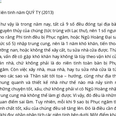
iên tinh năm QUÝ TỴ (2013)
hư vậy là trong năm nay, tất cả 9 số đều đóng tại địa b
guyên thủy của chúng (tức trùng với Lạc thư), nên 1 số ngư
ho rằng Phi tinh đều bị Phục ngâm, hoặc Ngũ Hoàng Đại s
tức số 5) nhập trung cung, nên là 1 năm khó khăn, tiến tho
ưỡng nan, hoặc không thể xây cất, tu sửa nhà cửa được. Th
a, vấn đề có gặp khó khăn hay không là tùy theo vận khí c
ăn nhà, chứ không phải là do niên tinh toàn bàn bị Ph
gâm. Còn việc xây nhà, mua nhà, hay tu sửa nhà cửa là t
heo các sao và Thần sát tới tọa – hướng, cũng như địa t
hung quanh và thiết kế nhà như thế nào mà nảy sinh 
hững chuyện tốt, xấu, chứ không phải vì có Ngũ Hoàng nh
rung cung mà không thể làm gì được. Vì vậy, đó đều là nhữ
uan điểm sai lầm. Tuy nhiên, mỗi khi 9 sao bị Phục ngâm t
ính chất tốt, xấu của chúng đều sẽ tăng lên. Đó là điều cần 
 khi đọc phần phân tích các niên tinh bên dưới. Một điểm kh