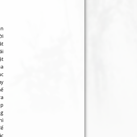
àn
ời
át
ái
ật
ủa
ục
ùy
hế
ra
ập
ng
hì
để
ác