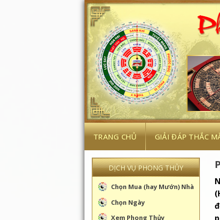
Skip
to
content
TRANG CHỦ
GIẢI ĐÁP THẮC M
DỊCH VỤ PHONG THỦY
N
Chọn Mua (hay Mướn) Nhà
(
Chọn Ngày
đ
p
Xem Phong Thủy