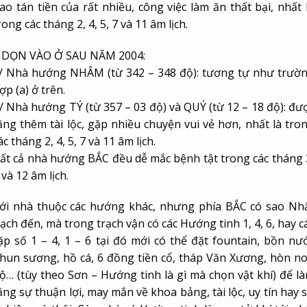
ao tán tiền của rất nhiều, công việc làm ăn thất bại, nhất 
rong các tháng 2, 4, 5, 7 và 11 âm lịch.
 DỌN VÀO Ở SAU NĂM 2004:
/ Nhà hướng NHÂM (từ 342 – 348 độ): tương tự như trườ
ợp (a) ở trên.
/ Nhà hướng TÝ (từ 357 – 03 độ) và QUÝ (từ 12 – 18 độ): đư
ăng thêm tài lộc, gặp nhiều chuyện vui vẻ hơn, nhất là tro
ác tháng 2, 4, 5, 7 và 11 âm lịch.
ất cả nhà hướng BẮC đều dễ mắc bệnh tật trong các tháng 
 và 12 âm lịch.
ới nhà thuộc các hướng khác, nhưng phía BẮC có sao Nh
ạch đến, mà trong trạch vận có các Hướng tinh 1, 4, 6, hay c
ặp số 1 – 4, 1 – 6 tại đó mới có thể đặt fountain, bồn nư
hun sương, hồ cá, 6 đồng tiền cổ, tháp Văn Xương, hòn n
ộ… (tùy theo Sơn – Hướng tinh là gì mà chọn vật khí) để l
ăng sự thuận lợi, may mắn về khoa bảng, tài lộc, uy tín hay 