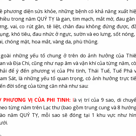
ề phương diện sứs khỏe, những bệnh có khả năng xuất hi
hiều trong năm QUÝ TỴ là gan, tim mạch, mắt mờ, đau gân
ưng, vai, co rút gân, tê liệt, chân đau không đứng được, đ
ụng, khó tiêu, đau nhức ở ngực, sườn và eo lưng, sốt nóng,
ai, chóng mặt, hoa mắt, vàng da, phù thũng.
goài những yếu tố chung ở trên do ảnh hưởng của Thi
an và Địa Chi, cũng như nạp âm và vận khí của từng năm, c
hải để ý đến phương vị của Phi tinh, Thái Tuế, Tuế Phá 
am Sát, là những yếu tố quan trọng, có ảnh hưởng trực ti
ến đời sống của từng căn nhà như sau:
/ PHƯƠNG VỊ CỦA PHI TINH:
l
à vị trí của 9 sao, di chuy
heo từng năm trên Lạc thư (bao gồm trung cung và 8 hướng
ào năm QUÝ TỴ, mỗi sao sẽ đóng tại 1 khu vực như hì
ưới.