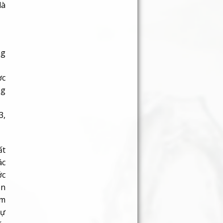
là
ng
ợc
ng
3,
ất
ác
ớc
on
àm
sự