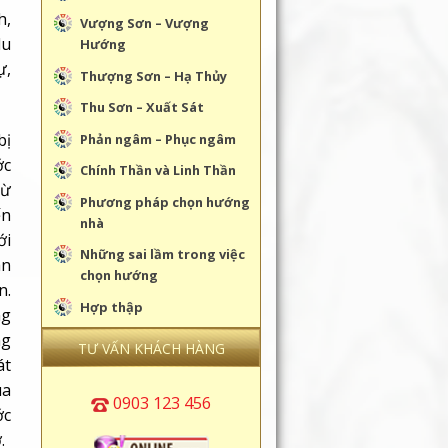
h,
Vượng Sơn – Vượng
du
Hướng
ự,
Thượng Sơn – Hạ Thủy
Thu Sơn – Xuất Sát
bị
Phản ngâm – Phục ngâm
ớc
Chính Thần và Linh Thần
Từ
Phương pháp chọn hướng
ến
nhà
ới
Những sai lầm trong việc
àn
chọn hướng
n.
Hợp thập
ng
ng
TƯ VẤN KHÁCH HÀNG
át
ùa
0903 123 456
ớc
.