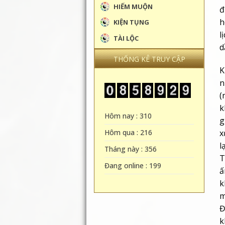
HIẾM MUỘN
đ
h
KIỆN TỤNG
l
TÀI LỘC
d
THỐNG KÊ TRUY CẬP
K
n
(
k
Hôm nay : 310
g
x
Hôm qua : 216
l
Tháng này : 356
T
Đang online : 199
ấ
k
m
Đ
k