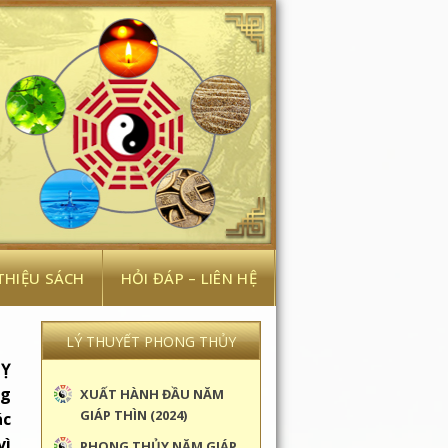
 THIỆU SÁCH
HỎI ĐÁP – LIÊN HỆ
LÝ THUYẾT PHONG THỦY
TỴ
ng
XUẤT HÀNH ĐẦU NĂM
GIÁP THÌN (2024)
ác
vì
PHONG THỦY NĂM GIÁP