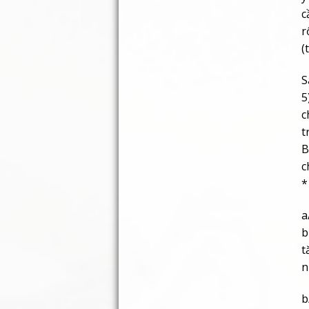
c
r
(
S
5
c
t
B
c
*
a
b
t
n
b