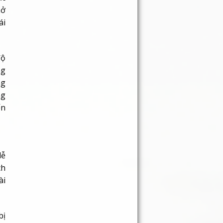
mở
ái
độ
ng
ng
ng
ến
dễ
ch
ài
bị