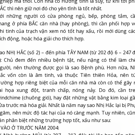
ghiệp mà thôi. Còn nhà có Hướng tinh là suy, tử khí tới ph
ẮC thì nên giữ nơi đó cho yên tĩnh là tốt nhất.
ới những người có cửa phòng ngủ, bếp, phòng tắm, c
hang ở phía BẮC căn nhà (hay phòng), thì cần phối hợp v
hi tinh của trạch vận xem nó tốt hay xấu, rồi mới dùng cá
ích động, hoặc hóa giải cho thích hợp.
ao NHỊ HẮC (số 2)
– đến phía TÂY NAM (từ 202 độ 6 – 247 
)
: Chủ đem đến nhiều bệnh tật, nếu nặng có thể làm ch
gười, nên thường được gọi là sao Bệnh phù. Hơn nữa, N
ắc vốn còn là âm tinh, và thuộc Tiên thiên Hỏa, nên t
rường hợp riêng biệt của mỗi căn nhà mà còn có thể gây 
ai họa xung đột, tranh chấp, nóng nảy. Do đó, cần tr
indchime (chuông gió), hay đặt những vật bằng kim loại g
ửa trước mà hóa giải. Nhất là năm nay sao Nhị Hắc lại bị Ph
gâm, nên mức độ tác hại của nó càng mạnh. Tuy nhiên, cũ
ần phân biệt những trường hợp tốt, xấu như sau:
 VÀO Ở TRƯỚC NĂM 2004: