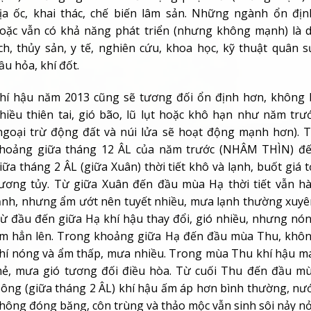
ịa ốc, khai thác, chế biến lâm sản. Những ngành ổn địn
oặc vẫn có khả năng phát triển (nhưng không mạnh) là 
ịch, thủy sản, y tế, nghiên cứu, khoa học, kỹ thuật quân s
ầu hỏa, khí đốt.
hí hậu năm 2013 cũng sẽ tương đối ổn định hơn, không 
hiều thiên tai, gió bão, lũ lụt hoặc khô hạn như năm trư
ngoại trừ động đất và núi lửa sẽ hoạt động mạnh hơn). 
hoảng giữa tháng 12 ÂL của năm trước (NHÂM THÌN) đ
iữa tháng 2 ÂL (giữa Xuân) thời tiết khô và lạnh, buốt giá t
ương tủy. Từ giữa Xuân đến đầu mùa Hạ thời tiết vẫn h
ạnh, nhưng ẩm ướt nên tuyết nhiều, mưa lạnh thường xuyê
ừ đầu đến giữa Hạ khí hậu thay đổi, gió nhiều, nhưng nó
m hẳn lên. Trong khoảng giữa Hạ đến đầu mùa Thu, khô
hí nóng và ẩm thấp, mưa nhiều. Trong mùa Thu khí hậu m
ẻ, mưa gió tương đối điều hòa. Từ cuối Thu đến đầu m
ông (giữa tháng 2 ÂL) khí hậu ấm áp hơn bình thường, nư
hông đóng băng, côn trùng và thảo mộc vẫn sinh sôi nảy nở