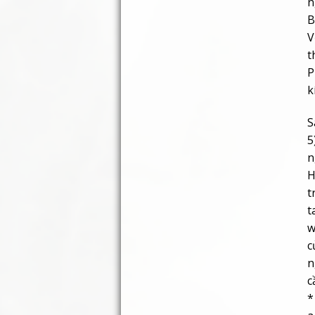
n
B
V
t
P
k
S
5
n
H
t
t
w
c
n
c
*