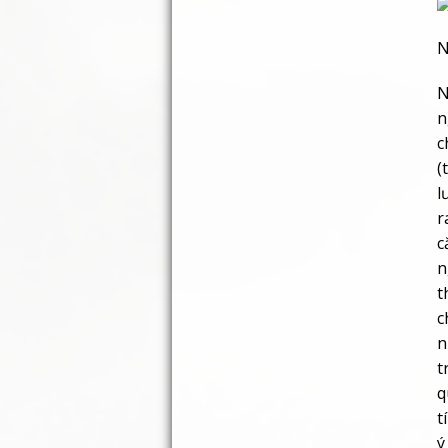
N
N
n
c
(
l
r
c
n
t
c
n
t
q
t
ý