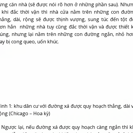
ừng căn nhà (sẽ được nói rõ hơn ở những phần sau). Như
 khi đắc thời vận thì nhà cửa nằm trên những con đườ
hẳng, dài, rộng sẽ được thịnh vượng, sung túc đến tột đ
ơn hẳn những nhà tuy cũng đắc thời vận và được thiết 
úng, nhưng lại nằm trên những con đường ngắn, nhỏ hơ
ay bị cong queo, uốn khúc.
ình 1: khu dân cư với đường xá được quy hoạch thẳng, dài 
ộng (Chicago – Hoa kỳ)
gược lại, nếu đường xá được quy hoạch càng ngắn thì k
ược dẫn đến sẽ càng ít, khiến cho nhà cửa nằm ở 2 b
ường dù đắc vượng khí tới phía trước, nhưng mức độ thị
ượng, sung túc sẽ không bằng những nhà nằm trên nhữ
on đường dài và rộng. Trong trường hợp này, nếu c
ường được quy hoạch rộng rãi thì còn tương đối đỡ, như