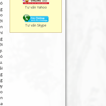
có
Tư vấn Yahoo
ng
éo
ới
Tư vấn Skype
ẫn
hí
ng
ới
y.
có
u.
ải
ng
ng
uy
ào
on
ủa