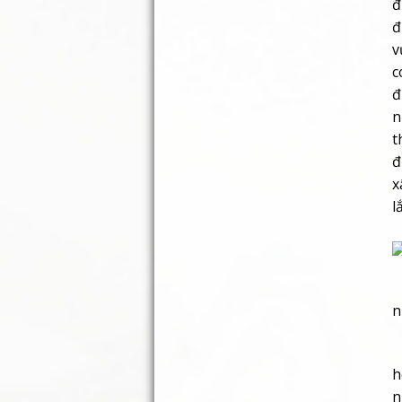
n
t
đ
x
l
H
n
N
h
n
n
c
n
đ
k