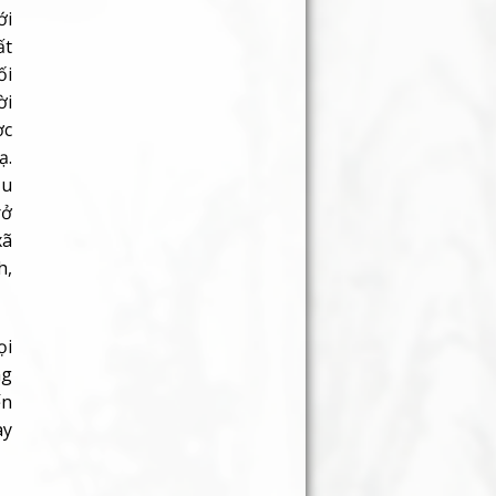
ạ.
ầu
rở
xã
h,
ọi
ng
ến
ày
êm
ập
h,