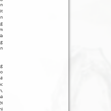
là
ng
ần
ng
ho
sẽ
ộc
n,
uá
ời
hì
ới
ất
ối
ời
ợc