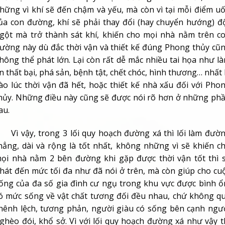
n thất bại, phá sản, bệnh tật, chết chóc, hình thương… nhất 
ào lúc thời vận đã hết, hoặc thiết kế nhà xấu đối với Pho
hủy. Những điều này cũng sẽ được nói rõ hơn ở những ph
au.
ì vậy, trong 3 lối quy hoạch đường xá thì lối làm đườ
hẳng, dài và rộng là tốt nhất, không những vì sẽ khiến c
ọi nhà nằm 2 bên đường khi gặp được thời vận tốt thì 
hát đến mức tối đa như đã nói ở trên, mà còn giúp cho cu
ống của đa số gia đình cư ngụ trong khu vực được bình ổ
ó mức sống về vật chất tương đối đều nhau, chứ không q
hênh lệch, tương phản, người giàu có sống bên cạnh ngư
ghèo đói, khổ sở. Vì với lối quy hoạch đường xá như vậy t
hoảng 1/2 số căn hộ trong khu vực sẽ có cùng hướng v
hau, nửa còn lại sẽ thuộc hướng đối diện. Cho nên trong b
ứ thời vận nào (nếu tính theo 9 vận của Huyền không) thì t
hiểu cũng có khoảng 1/2 số căn hộ trong khu vực đắc th
ận và làm ăn phát đạt, khiến cho khu vực đó dù không đư