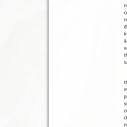
ă
v
t
s
V
t
m
p
s
c
c
n
k
n
c
t
v