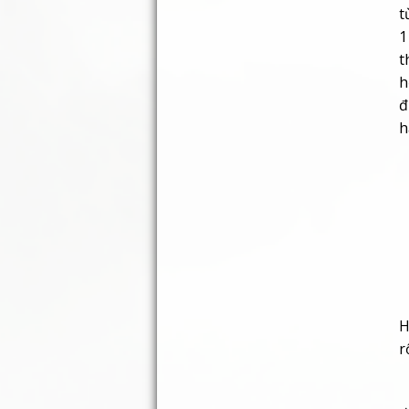
t
1
t
h
đ
h
H
r
N
đ
đ
v
c
đ