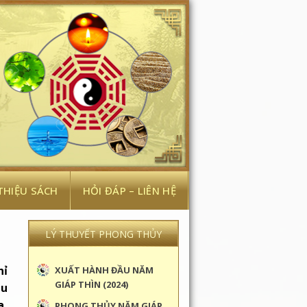
 THIỆU SÁCH
HỎI ĐÁP – LIÊN HỆ
LÝ THUYẾT PHONG THỦY
hỉ
XUẤT HÀNH ĐẦU NĂM
GIÁP THÌN (2024)
ầu
a,
PHONG THỦY NĂM GIÁP