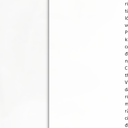
r
t
l
v
P
k
c
đ
n
C
t
V
d
r
m
r
c
đ