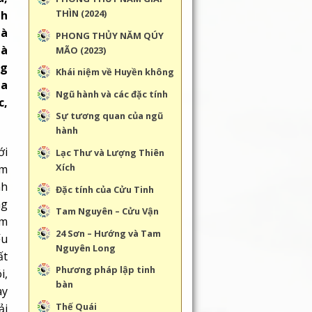
THÌN (2024)
nh
là
PHONG THỦY NĂM QÚY
hà
MÃO (2023)
ng
Khái niệm về Huyền không
ia
Ngũ hành và các đặc tính
c,
Sự tương quan của ngũ
hành
ới
Lạc Thư và Lượng Thiên
Xích
ầm
nh
Đặc tính của Cửu Tinh
ng
Tam Nguyên – Cửu Vận
àm
24 Sơn – Hướng và Tam
ếu
Nguyên Long
ất
Phương pháp lập tinh
i,
bàn
ay
Thế Quái
ải