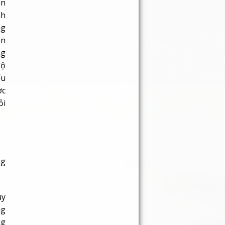
độ
ếu
ợc
ỏi
ng
uy
ng
ng
ốn
ột
on
ng
àm