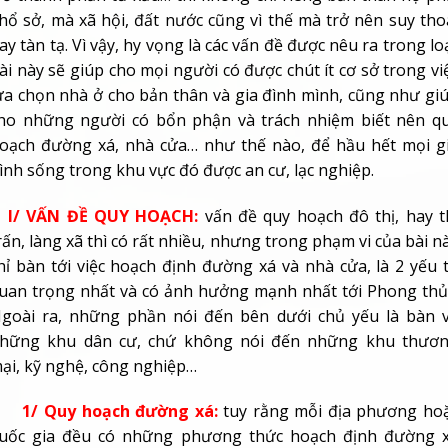
hổ sở, mà xã hội, đất nước cũng vì thế mà trở nên suy tho
ay tàn tạ. Vì vậy, hy vọng là các vấn đề được nêu ra trong lo
ài này sẽ giúp cho mọi người có được chút ít cơ sở trong vi
ựa chọn nhà ở cho bản thân và gia đình mình, cũng như gi
ho những người có bổn phận và trách nhiệm biết nên q
oạch đường xá, nhà cửa… như thế nào, để hầu hết mọi g
ình sống trong khu vực đó được an cư, lạc nghiệp.
I/ VẤN ĐỀ QUY HOẠCH:
vấn đề quy hoạch đô thị, hay t
rấn, làng xã thì có rất nhiều, nhưng trong phạm vi của bài n
hỉ bàn tới việc hoạch định đường xá và nhà cửa, là 2 yếu 
uan trọng nhất và có ảnh hưởng mạnh nhất tới Phong thủ
goài ra, những phần nói đến bên dưới chủ yếu là bàn 
hững khu dân cư, chứ không nói đến những khu thươ
ại, kỹ nghệ, công nghiệp…
1/ Quy hoạch đường xá:
tuy rằng mỗi địa phương ho
uốc gia đều có những phương thức hoạch định đường 