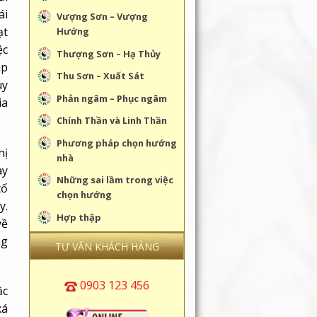
ái
Vượng Sơn – Vượng
ạt
Hướng
ệc
Thượng Sơn – Hạ Thủy
úp
Thu Sơn – Xuất Sát
uy
Phản ngâm – Phục ngâm
ia
Chính Thần và Linh Thần
Phương pháp chọn hướng
hị
nhà
ày
Những sai lầm trong việc
tố
chọn hướng
y.
Hợp thập
về
ng
TƯ VẤN KHÁCH HÀNG
0903 123 456
ặc
xá