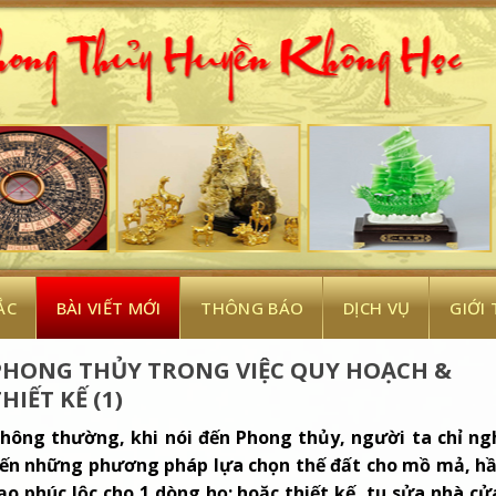
ẮC
BÀI VIẾT MỚI
THÔNG BÁO
DỊCH VỤ
GIỚI
PHONG THỦY TRONG VIỆC QUY HOẠCH &
HIẾT KẾ (1)
hông thường, khi nói đến Phong thủy, người ta chỉ ng
ến những phương pháp lựa chọn thế đất cho mồ mả, h
ạo phúc lộc cho 1 dòng họ; hoặc thiết kế, tu sửa nhà cử