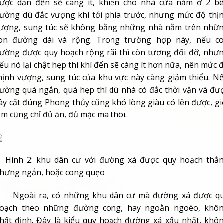
ếu nó lại chật hẹp thì khí đến sẽ càng ít hơn nữa, nên mức 
hịnh vượng, sung túc của khu vực này càng giảm thiểu. N
ường quá ngắn, quá hẹp thì dù nhà có đắc thời vận và đư
ây cất đúng Phong thủy cũng khó lòng giàu có lên được, gi
ắm cũng chỉ đủ ăn, đủ mặc mà thôi.
ình 2: khu dân cư với đường xá được quy hoạch thẳ
hưng ngắn, hoặc cong quẹo
goài ra, có những khu dân cư mà đường xá được q
oạch theo những đường cong, hay ngoằn ngoèo, khô
hất định. Đây là kiểu quy hoạch đường xá xấu nhất, khô
hững vì khí sẽ đến chậm và yếu, mà còn vì tại mỗi điểm u
ủa con đường, khí sẽ phải thay đổi (hay chuyển hướng) đ
gột mà trở thành sát khí, khiến cho mọi nhà nằm trên c
ường này dù đắc thời vận và thiết kế đúng Phong thủy cũ
hông thể phát lớn. Lại còn rất dễ mắc nhiều tai họa như l