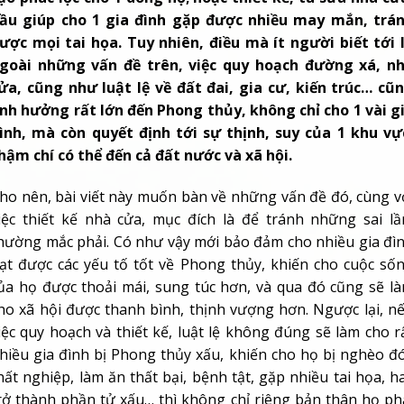
ầu giúp cho 1 gia đình gặp được nhiều may mắn, trá
ược mọi tai họa. Tuy nhiên, điều mà ít người biết tới 
goài những vấn đề trên, việc quy hoạch đường xá, n
ửa, cũng như luật lệ về đất đai, gia cư, kiến trúc… cũ
nh hưởng rất lớn đến Phong thủy, không chỉ cho 1 vài g
ình, mà còn quyết định tới sự thịnh, suy của 1 khu vự
hậm chí có thể đến cả đất nước và xã hội.
ho nên, bài viết này muốn bàn về những vấn đề đó, cùng v
iệc thiết kế nhà cửa, mục đích là để tránh những sai l
hường mắc phải. Có như vậy mới bảo đảm cho nhiều gia đì
ạt được các yếu tố tốt về Phong thủy, khiến cho cuộc số
ủa họ được thoải mái, sung túc hơn, và qua đó cũng sẽ l
ho xã hội được thanh bình, thịnh vượng hơn. Ngược lại, n
iệc quy hoạch và thiết kế, luật lệ không đúng sẽ làm cho r
hiều gia đình bị Phong thủy xấu, khiến cho họ bị nghèo đó
hất nghiệp, làm ăn thất bại, bệnh tật, gặp nhiều tai họa, h
rở thành phần tử xấu… thì không chỉ riêng bản thân họ ph