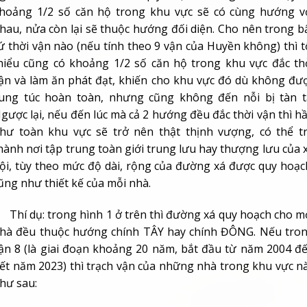
ung túc hoàn toàn, nhưng cũng không đến nỗi bị tàn t
gược lại, nếu đến lúc mà cả 2 hướng đều đắc thời vận thì h
hư toàn khu vực sẽ trở nên thật thịnh vượng, có thể t
hành nơi tập trung toàn giới trung lưu hay thượng lưu của 
ội, tùy theo mức độ dài, rộng của đường xá được quy hoạc
ũng như thiết kế của mỗi nhà.
hí dụ: trong hình 1 ở trên thì đường xá quy hoạch cho m
hà đều thuộc hướng chính TÂY hay chính ĐÔNG. Nếu tro
ận 8 (là giai đoạn khoảng 20 năm, bắt đầu từ năm 2004 đ
ết năm 2023) thì trạch vận của những nhà trong khu vực n
hư sau:
 Trạch vận của những nhà hướng chính TÂY: (xin đọc th
hững bài trong phần Lý thuyết Phong thủy để biết cách l
rạch vận, cũng như biết thế nào là Sơn tinh, Hướng tin
ượng khí…)