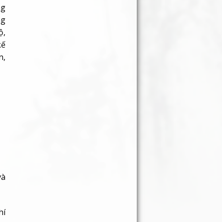
ng
ng
ộ,
kế
n,
và
hí
ên
nh
ng
on
ng