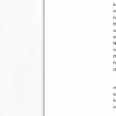
s
N
n
t
h
c
T
n
v
h
n
*
n
t
v