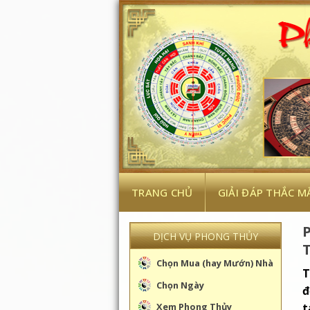
Skip
to
content
TRANG CHỦ
GIẢI ĐÁP THẮC M
DỊCH VỤ PHONG THỦY
T
Chọn Mua (hay Mướn) Nhà
T
Chọn Ngày
đ
t
Xem Phong Thủy