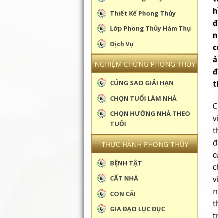
h
Thiết Kế Phong Thủy
đ
Lớp Phong Thủy Hàm Thụ
n
Dịch Vụ
c
ả
NGHIỆM CHỨNG PHONG THỦY
đ
t
CÚNG SAO GIẢI HẠN
CHỌN TUỔI LÀM NHÀ
C
CHỌN HƯỚNG NHÀ THEO
v
TUỔI
t
đ
THỰC HÀNH PHONG THỦY
c
BỆNH TẬT
c
v
CẤT NHÀ
n
CON CÁI
t
GIA ĐẠO LỤC ĐỤC
t