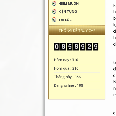
HIẾM MUỘN
k
h
KIỆN TỤNG
b
TÀI LỘC
l
THỐNG KÊ TRUY CẬP
c
h
đ
Hôm nay : 310
t
Hôm qua : 216
c
q
Tháng này : 356
N
Đang online : 198
n
m
q