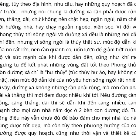
iêng, tùy theo địa hình, nhu cầu, hay những quy hoạch đã 
ừ trước… nhưng nói chung là đường xá cần phải được rộ
ớn, thẳng, dài, chứ không nên chật hẹp, ngắn ngủi, nằm ch
ới hướng nhà, hay chạy ngoằn ngoèo, xiên sẹo. Vì đối v
hong thủy thì sông ngòi và đường xá đều là những nơi d
hí đến, nhưng vì sông ngòi là thủy thật sự, mức độ dẫn k
ủa nó rất lớn, nên cần quanh co, uốn lượn để giảm bớt cườ
ộ và sức mạnh của khí được dẫn đến, cũng như khí m
gưng tụ để kết phát những vùng đất tốt theo Phong thủ
òn đường xá chỉ là “hư thủy” (tức thủy hư ảo, hay không 
hật), nên mức độ dẫn khí của nó yếu hơn sông ngòi rất nhiề
ì vậy, đường xá không những cần phải rộng, mà còn cần ph
ài và thẳng thì mới đem được nhiều khí tới. Nếu đường cà
ộng, càng thẳng, dài thì sẽ dẫn khí đến càng nhiều, cà
ạnh cho mọi căn nhà nằm dọc ở 2 bên con đường đó. T
ằng điều này vẫn chưa đủ để bảo đảm cho mọi nhà lúc n
ũng được tốt đẹp, mà còn tùy theo phương hướng của c
ường được quy hoạch, cũng như thời vận và thiết kế c