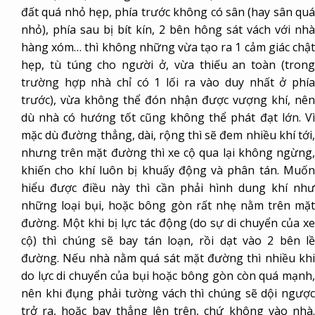
đất quá nhỏ hẹp, phía trước không có sân (hay sân quá
nhỏ), phía sau bị bít kín, 2 bên hông sát vách với nhà
hàng xóm… thì không những vừa tạo ra 1 cảm giác chật
hẹp, tù túng cho người ở, vừa thiếu an toàn (trong
trường hợp nhà chỉ có 1 lối ra vào duy nhất ở phía
trước), vừa không thể đón nhận được vượng khí, nên
dù nhà có hướng tốt cũng không thể phát đạt lớn. Vì
mặc dù đường thẳng, dài, rộng thì sẽ đem nhiều khí tới,
nhưng trên mặt đường thì xe cộ qua lại không ngừng,
khiến cho khí luôn bị khuấy động và phân tán. Muốn
hiểu được điều này thì cần phải hình dung khí như
những loại bụi, hoặc bông gòn rất nhẹ nằm trên mặt
đường. Một khi bị lực tác động (do sự di chuyển của xe
cộ) thì chúng sẽ bay tán loạn, rồi dạt vào 2 bên lề
đường. Nếu nhà nằm quá sát mặt đường thì nhiều khi
do lực di chuyển của bụi hoặc bông gòn còn quá mạnh,
nên khi đụng phải tường vách thì chúng sẽ dội ngược
trở ra, hoặc bay thẳng lên trên, chứ không vào nhà.