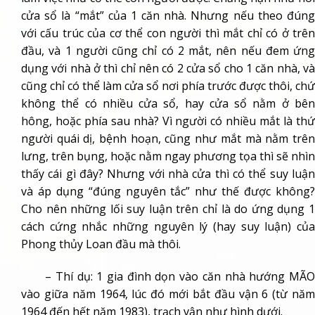
cửa sổ là “mắt” của 1 căn nhà. Nhưng nếu theo đúng
với cấu trúc của cơ thể con người thì mắt chỉ có ở trên
đầu, và 1 người cũng chỉ có 2 mắt, nên nếu đem ứng
dụng với nhà ở thì chỉ nên có 2 cửa sổ cho 1 căn nhà, và
cũng chỉ có thể làm cửa sổ nơi phía trước được thôi, chứ
không thể có nhiều cửa sổ, hay cửa sổ nằm ở bên
hông, hoặc phía sau nhà? Vì người có nhiều mắt là thứ
người quái dị, bệnh hoạn, cũng như mắt mà nằm trên
lưng, trên bụng, hoặc nằm ngay phương tọa thì sẽ nhìn
thấy cái gì đây? Nhưng với nhà cửa thì có thể suy luận
và áp dụng “đúng nguyên tắc” như thế được không?
Cho nên những lối suy luận trên chỉ là do ứng dụng 1
cách cứng nhắc những nguyên lý (hay suy luận) của
Phong thủy Loan đầu mà thôi.
– Thí dụ: 1 gia đình dọn vào căn nhà hướng MÃO
vào giữa năm 1964, lúc đó mới bắt đầu vận 6 (từ năm
1964 đến hết năm 1983), trạch vận như hình dưới.