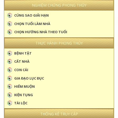
NGHIỆM CHỨNG PHONG THỦY
CÚNG SAO GIẢI HẠN
CHỌN TUỔI LÀM NHÀ
CHỌN HƯỚNG NHÀ THEO TUỔI
THỰC HÀNH PHONG THỦY
BỆNH TẬT
CẤT NHÀ
CON CÁI
GIA ĐẠO LỤC ĐỤC
HIẾM MUỘN
KIỆN TỤNG
TÀI LỘC
THỐNG KÊ TRUY CẬP