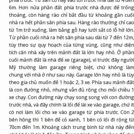
phía trước. Từ sân cỏ này vào tới trước nhà dài từ 4 đến
6m. Hơn nửa phần đất phía trước nhà được để trống
thoáng, còn hàng rào chỉ bắt đầu từ khoảng gần cuối
nhà ra hết phần sân phía sau. Hàng rào thường chỉ cao
từ 1m trở xuống, làm bằng gỗ hay lưới sắt có lỗ hở lớn.
Từ phần cuối nhà ra hết sân phía sau dài từ 7 đến 12m,
tùy theo sự quy hoạch của từng vùng, cũng như diện
tích căn nhà xây trên mảnh đất là lớn hay nhỏ. Ở phần
cuối mảnh đất là nhà để xe (garage), vì trước đây người
Mỹ thường làm garage riêng biệt, chứ không làm
chung với nhà ở như sau này. Garage lớn hay nhỏ là tùy
theo gia chủ muốn để 1 hoặc 2, 3 xe. Phía sau mảnh đất
là con đường nhỏ, nhưng vẫn đủ rộng cho mỗi chiều 1
xe chạy. Con đường này chạy song song với con đường
trước nhà, và đây chính là lối để lái xe vào garage, chứ ít
có nơi làm lối cho xe vào garage từ phía trước. Còn 2
bên hông thì 1 bên để cỏ xanh, 1 bên có lối đi rộng từ
70cm đến 1m. Khoảng cách trung bình từ nhà này đến