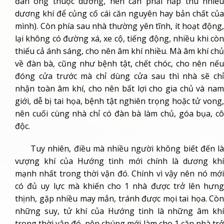
đàn ông thuộc dương, nên cần phải hấp thu nhiều
dương khí để củng cố cái căn nguyên hay bản chất của
mình). Còn phía sau nhà thường yên tĩnh, ít hoạt động,
lại không có đường xá, xe cộ, tiếng động, nhiều khi còn
thiếu cả ánh sáng, cho nên âm khí nhiều. Mà âm khí chủ
về đàn bà, cũng như bệnh tật, chết chóc, cho nên nếu
đóng cửa trước mà chỉ dùng cửa sau thì nhà sẽ chỉ
nhận toàn âm khí, cho nên bất lợi cho gia chủ và nam
giới, dễ bị tai họa, bệnh tật nghiên trọng hoặc tử vong,
nên cuối cùng nhà chỉ có đàn bà làm chủ, góa bụa, cô
độc.
Tuy nhiên, điều mà nhiều người không biết đến là
vượng khí của Hướng tinh mới chính là dương khí
mạnh nhất trong thời vận đó. Chính vì vậy nên nó mới
có đủ uy lực mà khiến cho 1 nhà được trở lên hưng
thịnh, gặp nhiều may mắn, tránh được mọi tai họa. Còn
những suy, tử khí của Hướng tinh là những âm khí
trong thời vận đó, nên chúng mới làm cho 1 căn nhà trở