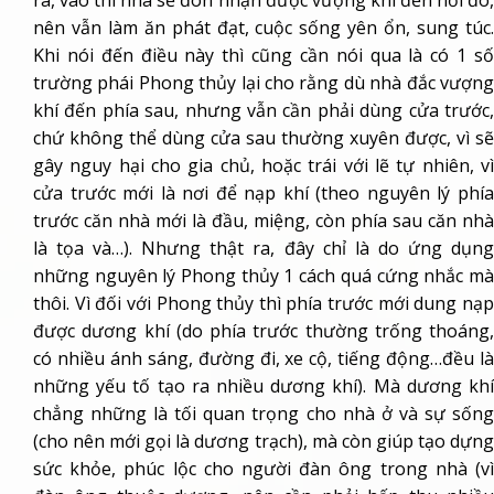
nên vẫn làm ăn phát đạt, cuộc sống yên ổn, sung túc.
Khi nói đến điều này thì cũng cần nói qua là có 1 số
trường phái Phong thủy lại cho rằng dù nhà đắc vượng
khí đến phía sau, nhưng vẫn cần phải dùng cửa trước,
chứ không thể dùng cửa sau thường xuyên được, vì sẽ
gây nguy hại cho gia chủ, hoặc trái với lẽ tự nhiên, vì
cửa trước mới là nơi để nạp khí (theo nguyên lý phía
trước căn nhà mới là đầu, miệng, còn phía sau căn nhà
là tọa và…). Nhưng thật ra, đây chỉ là do ứng dụng
những nguyên lý Phong thủy 1 cách quá cứng nhắc mà
thôi. Vì đối với Phong thủy thì phía trước mới dung nạp
được dương khí (do phía trước thường trống thoáng,
có nhiều ánh sáng, đường đi, xe cộ, tiếng động…đều là
những yếu tố tạo ra nhiều dương khí). Mà dương khí
chẳng những là tối quan trọng cho nhà ở và sự sống
(cho nên mới gọi là dương trạch), mà còn giúp tạo dựng
sức khỏe, phúc lộc cho người đàn ông trong nhà (vì