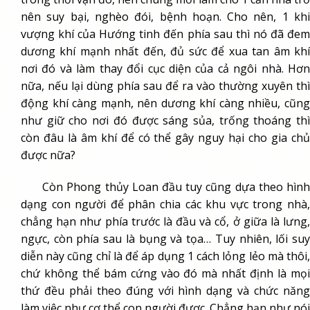
nên suy bại, nghèo đói, bệnh hoạn. Cho nên, 1 khi
vượng khí của Hướng tinh đến phía sau thì nó đã đem
dương khí mạnh nhất đến, đủ sức để xua tan âm khí
nơi đó và làm thay đổi cục diện của cả ngôi nhà. Hơn
nữa, nếu lại dùng phía sau để ra vào thường xuyên thì
động khí càng mạnh, nên dương khí càng nhiều, cũng
như giữ cho nơi đó được sáng sủa, trống thoáng thì
còn đâu là âm khí để có thể gây nguy hại cho gia chủ
được nữa?
Còn Phong thủy Loan đầu tuy cũng dựa theo hình
dạng con người để phân chia các khu vực trong nhà,
chẳng hạn như phía trước là đầu và cổ, ở giữa là lưng,
ngực, còn phía sau là bụng và tọa… Tuy nhiên, lối suy
diễn này cũng chỉ là để áp dụng 1 cách lỏng lẻo mà thôi,
chứ không thể bám cứng vào đó mà nhất định là mọi
thứ đều phải theo đúng với hình dạng và chức năng
làm việc như cơ thể con người được. Chẳng hạn như nói