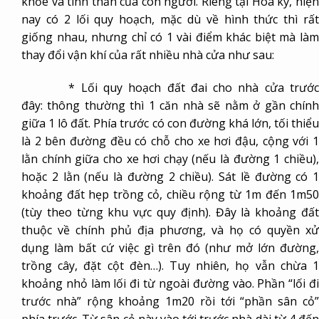
khỏe và tinh thần của con người. Riêng tại Hoa kỳ, hiện
nay có 2 lối quy hoạch, mặc dù về hình thức thì rất
giống nhau, nhưng chỉ có 1 vài điểm khác biệt mà làm
thay đổi vận khí của rất nhiều nhà cửa như sau:
* Lối quy hoạch đất đai cho nhà cửa trướ
đây:
thông thường thì 1 căn nhà sẽ nằm ở gần chính
giữa 1 lô đất. Phía trước có con đường khá lớn, tối thiểu
là 2 bên đường đều có chỗ cho xe hơi đậu, cộng với 1
lằn chính giữa cho xe hơi chạy (nếu là đường 1 chiều),
hoặc 2 lằn (nếu là đường 2 chiều). Sát lề đường có 1
khoảng đất hẹp trồng cỏ, chiều rộng từ 1m đến 1m50
(tùy theo từng khu vực quy định). Đây là khoảng đất
thuộc về chính phủ địa phương, và họ có quyền xử
dụng làm bất cứ việc gì trên đó (như mở lớn đường,
trồng cây, đặt cột đèn…). Tuy nhiên, họ vẫn chừa 1
khoảng nhỏ làm lối đi từ ngoài đường vào. Phần “lối đi
trước nhà” rộng khoảng 1m20 rồi tới “phần sân cỏ”