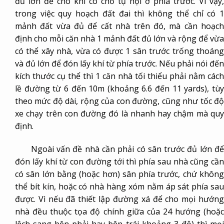
đủ lớn để cho khí có chỗ tụ hội ở phía trước. Vì vậy,
trong việc quy hoạch đất đai thì không thể chỉ có 1
mảnh đất vừa đủ để cất nhà trên đó, mà cần hoạch
định cho mỗi căn nhà 1 mảnh đất đủ lớn và rộng để vừa
có thể xây nhà, vừa có được 1 sân trước trống thoáng
và đủ lớn để đón lấy khí từ phía trước. Nếu phải nói đến
kích thước cụ thể thì 1 căn nhà tối thiểu phải nằm cách
lề đường từ 6 đến 10m (khoảng 6.6 đến 11 yards), tùy
theo mức độ dài, rộng của con đường, cũng như tốc độ
xe chạy trên con đường đó là nhanh hay chậm mà quy
định.
Ngoài vấn đề nhà cần phải có sân trước đủ lớn để
đón lấy khí từ con đường tới thì phía sau nhà cũng cần
có sân lớn bằng (hoặc hơn) sân phía trước, chứ không
thể bít kín, hoặc có nhà hàng xóm nằm áp sát phía sau
được. Vì nếu đã thiết lập đường xá để cho mọi hướng
nhà đều thuộc tọa độ chính giữa của 24 hướng (hoặc
lệch sang bên phải hay bên trái khoảng 3 độ) thì mọi