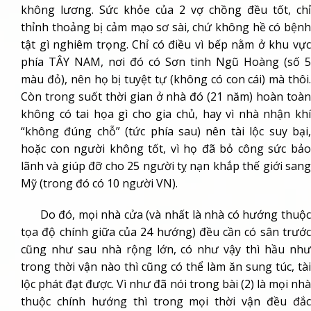
không lương. Sức khỏe của 2 vợ chồng đều tốt, chỉ
thỉnh thoảng bị cảm mạo sơ sài, chứ không hề có bệnh
tật gì nghiêm trọng. Chỉ có điều vì bếp nằm ở khu vực
phía TÂY NAM, nơi đó có Sơn tinh Ngũ Hoàng (số 5
màu đỏ), nên họ bị tuyệt tự (không có con cái) mà thôi.
Còn trong suốt thời gian ở nhà đó (21 năm) hoàn toàn
không có tai họa gì cho gia chủ, hay vì nhà nhận khí
“không đúng chỗ” (tức phía sau) nên tài lộc suy bại,
hoặc con người không tốt, vì họ đã bỏ công sức bảo
lãnh và giúp đỡ cho 25 người tỵ nạn khắp thế giới sang
Mỹ (trong đó có 10 người VN).
Do đó, mọi nhà cửa (và nhất là nhà có hướng thuộc
tọa độ chính giữa của 24 hướng) đều cần có sân trước
cũng như sau nhà rộng lớn, có như vậy thì hầu như
trong thời vận nào thì cũng có thể làm ăn sung túc, tài
lộc phát đạt được. Vì như đã nói trong bài (2) là mọi nhà
thuộc chính hướng thì trong mọi thời vận đều đắc