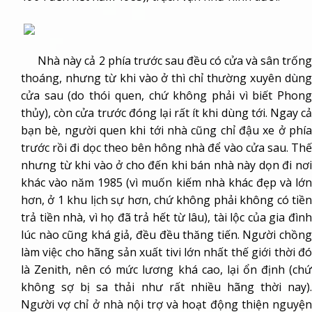
Nhà này cả 2 phía trước sau đều có cửa và sân trống
thoáng, nhưng từ khi vào ở thì chỉ thường xuyên dùng
cửa sau (do thói quen, chứ không phải vì biết Phong
thủy), còn cửa trước đóng lại rất ít khi dùng tới. Ngay cả
bạn bè, người quen khi tới nhà cũng chỉ đậu xe ở phía
trước rồi đi dọc theo bên hông nhà để vào cửa sau. Thế
nhưng từ khi vào ở cho đến khi bán nhà này dọn đi nơi
khác vào năm 1985 (vì muốn kiếm nhà khác đẹp và lớn
hơn, ở 1 khu lịch sự hơn, chứ không phải không có tiền
trả tiền nhà, vì họ đã trả hết từ lâu), tài lộc của gia đình
lúc nào cũng khá giả, đều đều thăng tiến. Người chồng
làm việc cho hãng sản xuất tivi lớn nhất thế giới thời đó
là Zenith, nên có mức lương khá cao, lại ổn định (chứ
không sợ bị sa thải như rất nhiều hãng thời nay).
Người vợ chỉ ở nhà nội trợ và hoạt động thiện nguyện