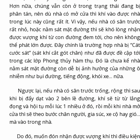
Hơn nữa, chúng vẫn còn ở trong trạng thái đang bị
phân tán, nên dù nhà có mở cửa thì khí vào được nhà
trong lúc này cũng rất ít. Vì vậy, nếu nhà có sân trước
rất nhỏ, hoặc nằm sát mặt đường thì sẽ khó lòng nhận
được vượng khí từ con đường đem tới, cho nên không
thể phát lớn được. Đây chính là trường hợp nhà bị “Cát
cước sát” (sát khí cắt gót chân) như đã được đề cập tới
trong các lớp Phong thủy hàm thụ. Đó là chưa kể nhà
nằm sát mặt đường còn dễ bị ảnh hưởng của những ô
nhiễm như bụi đường, tiếng động, khói xe… nữa.
Ngược lại, nếu nhà có sân trước trống, rộng thì sau
khi bị đẩy dạt vào 2 bên lề đường, khí sẽ từ từ lắng
đọng và hội tụ mỗi lúc 1 nhiều ở đó, rồi mỗi khi nhà mở
cửa thì sẽ theo bước chân người, gia súc, xe cộ hay gió…
mà vào trong nhà.
Do đó, muốn đón nhận được vượng khí thì điều kiện