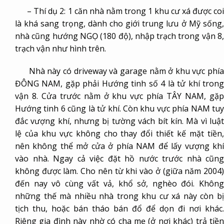
– Thí dụ 2: 1 căn nhà nằm trong 1 khu cư xá được coi
là khá sang trọng, dành cho giới trung lưu ở Mỹ sống,
nhà cũng hướng NGỌ (180 độ), nhập trạch trong vận 8,
trạch vận như hình trên.
Nhà này có driveway và garage nằm ở khu vực phía
ĐÔNG NAM, gặp phải Hướng tinh số 4 là tử khí trong
vận 8. Cửa trước nằm ở khu vực phía TÂY NAM, gặp
Hướng tinh 6 cũng là tử khí. Còn khu vực phía NAM tuy
đắc vượng khí, nhưng bị tường vách bít kín. Mà vì luật
lệ của khu vực không cho thay đổi thiết kế mặt tiền,
nên không thể mở cửa ở phía NAM để lấy vượng khí
vào nhà. Ngay cả việc đặt hồ nước trước nhà cũng
không được làm. Cho nên từ khi vào ở (giữa năm 2004)
đến nay vô cùng vất vả, khổ sở, nghèo đói. Không
những thế mà nhiều nhà trong khu cư xá này còn bị
tịch thu, hoặc bán tháo bán đổ để dọn đi nơi khác.
Riêng gia đình này nhờ có cha mẹ (ở nơi khác) trả tiền