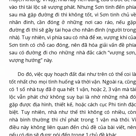
vào thì tài lộc sẽ vượng phát. Nhưng Sơn tinh đến phía
sau mà gặp đường đi thì không tốt, vì Sơn tinh chủ về
nhân đinh, cần đóng ở những nơi cao ráo, nếu gặp
đường đi thì sẽ gây tai họa cho nhân đinh (người trong
nhà). Tuy nhiên, vì phía sau có nhà để xe, vượng khí của
Sơn tinh có chỗ cao đóng, nên đã hóa giải vấn đề phía
sau có đường đi cho những nhà đắc cách “vượng sơn,
vượng hướng” này.
Do đó, việc quy hoạch đất đai như trên có thể coi là
tốt nhất cho mọi tình huống và thời vận. Ngoài ra, cũng
có 1 số nhà tuy đã ở qua hết 1 vận, hoặc 2, 3 vận mà tài
lộc vẫn phát chứ không suy bại là nhờ những nhà đó
gặp được địa hình, thiết kế, hoặc cách cục Phi tinh đặc
biệt. Tuy nhiên, nhà như thế thì không có nhiều, còn
nhà bình thường thì chỉ phát trong 1 vận mà thôi. Vì
điều này không liên quan đến chủ đề của bài viết, nên
nếu có dịp sẽ được nói đến trong 1 chủ đề khác.