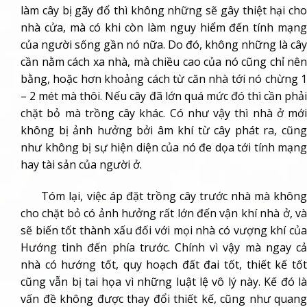
làm cây bị gãy đổ thì không những sẽ gây thiệt hại cho
nhà cửa, mà có khi còn làm nguy hiểm đến tính mạng
của người sống gần nó nữa. Do đó, không những là cây
cần nằm cách xa nhà, mà chiều cao của nó cũng chỉ nên
bằng, hoặc hơn khoảng cách từ căn nhà tới nó chừng 1
– 2 mét mà thôi. Nếu cây đã lớn quá mức đó thì cần phải
chặt bỏ mà trồng cây khác. Có như vậy thì nhà ở mới
không bị ảnh hưởng bởi âm khí từ cây phát ra, cũng
như không bị sự hiện diện của nó đe dọa tới tính mạng
hay tài sản của người ở.
Tóm lại, việc áp đặt trồng cây trước nhà mà không
cho chặt bỏ có ảnh hưởng rất lớn đến vận khí nhà ở, và
sẽ biến tốt thành xấu đối với mọi nhà có vượng khí của
Hướng tinh đến phía trước. Chính vì vậy mà ngay cả
nhà có hướng tốt, quy hoạch đất đai tốt, thiết kế tốt
cũng vẫn bị tai họa vì những luật lệ vô lý này. Kế đó là
vấn đề không được thay đổi thiết kế, cũng như quang