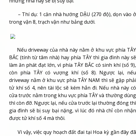
những nhà này sẽ bị suy bại.
– Thí dụ: 1 căn nhà hướng DẬU (270 độ), dọn vào ở
trong vận 8, trạch vận như bảng dưới.
Nếu driveway của nhà này nằm ở khu vực phía TÂY
BẮC (tính từ tâm nhà) hay phía TÂY thì gia đình này sẽ
làm ăn phát đạt lớn, vì phía TÂY BẮC có sinh khí (số 9),
còn phía TÂY có vượng khí (số 8). Ngược lại, nếu
driveway nằm ở khu vực phía TÂY NAM thì sẽ gặp phải
tử khí số 4, nên tài lộc sẽ kém hẳn đi. Nếu nhà này có
cửa trước nằm trong khu vực phía TÂY và thường dùng
thì còn đỡ. Ngược lại, nếu cửa trước lại thường đóng thì
gia đình sẽ bị suy bại nặng, vì lúc đó nhà chỉ còn nhận
được tử khí số 4 mà thôi.
Vì vậy, việc quy hoạch đất đai tại Hoa kỳ gần đây đã