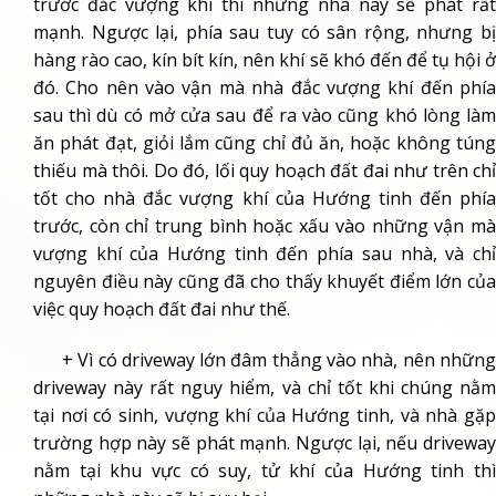
trước đắc vượng khí thì những nhà này sẽ phát rất
mạnh. Ngược lại, phía sau tuy có sân rộng, nhưng bị
hàng rào cao, kín bít kín, nên khí sẽ khó đến để tụ hội ở
đó. Cho nên vào vận mà nhà đắc vượng khí đến phía
sau thì dù có mở cửa sau để ra vào cũng khó lòng làm
ăn phát đạt, giỏi lắm cũng chỉ đủ ăn, hoặc không túng
thiếu mà thôi. Do đó, lối quy hoạch đất đai như trên chỉ
tốt cho nhà đắc vượng khí của Hướng tinh đến phía
trước, còn chỉ trung bình hoặc xấu vào những vận mà
vượng khí của Hướng tinh đến phía sau nhà, và chỉ
nguyên điều này cũng đã cho thấy khuyết điểm lớn của
việc quy hoạch đất đai như thế.
+ Vì có driveway lớn đâm thẳng vào nhà, nên những
driveway này rất nguy hiểm, và chỉ tốt khi chúng nằm
tại nơi có sinh, vượng khí của Hướng tinh, và nhà gặp
trường hợp này sẽ phát mạnh. Ngược lại, nếu driveway
nằm tại khu vực có suy, tử khí của Hướng tinh thì