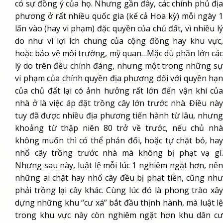
có sự đồng ý của họ. Nhưng gần đây, các chính phủ địa
phương ở rất nhiều quốc gia (kể cả Hoa kỳ) mỗi ngày 1
lấn vào (hay vi phạm) đặc quyền của chủ đất, vì nhiều lý
do như vì lợi ích chung của cộng đồng hay khu vực,
hoặc bảo vệ môi trường, mỹ quan…Mặc dù phần lớn các
lý do trên đều chính đáng, nhưng một trong những sự
vi phạm của chính quyền địa phương đối với quyền hạn
của chủ đất lại có ảnh hưởng rất lớn đến vận khí của
nhà ở là việc áp đặt trồng cây lớn trước nhà. Điều này
tuy đã được nhiều địa phương tiến hành từ lâu, nhưng
khoảng từ thập niên 80 trở về trước, nếu chủ nhà
không muốn thì có thể phản đối, hoặc tự chặt bỏ, hay
nhổ cây trồng trước nhà mà không bị phạt vạ gì.
Nhưng sau này, luật lệ mỗi lúc 1 nghiêm ngặt hơn, nên
những ai chặt hay nhổ cây đều bị phạt tiền, cũng như
phải trồng lại cây khác. Cùng lúc đó là phong trào xây
dựng những khu “cư xá” bắt đầu thịnh hành, mà luật lệ
trong khu vực này còn nghiêm ngặt hơn khu dân cư