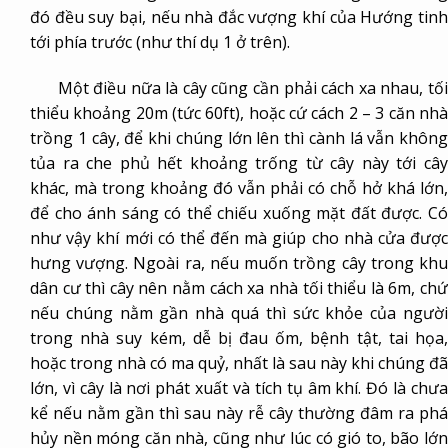
đó đều suy bại, nếu nhà đắc vượng khí của Hướng tinh
tới phía trước (như thí dụ 1 ở trên).
Một điều nữa là cây cũng cần phải cách xa nhau, tối
thiểu khoảng 20m (tức 60ft), hoặc cứ cách 2 – 3 căn nhà
trồng 1 cây, để khi chúng lớn lên thì cành lá vẫn không
tủa ra che phủ hết khoảng trống từ cây này tới cây
khác, mà trong khoảng đó vẫn phải có chỗ hở khá lớn,
để cho ánh sáng có thể chiếu xuống mặt đất được. Có
như vậy khí mới có thể đến mà giúp cho nhà cửa được
hưng vượng. Ngoài ra, nếu muốn trồng cây trong khu
dân cư thì cây nên nằm cách xa nhà tối thiểu là 6m, chứ
nếu chúng nằm gần nhà quá thì sức khỏe của người
trong nhà suy kém, dễ bị đau ốm, bệnh tật, tai họa,
hoặc trong nhà có ma quỷ, nhất là sau này khi chúng đã
lớn, vì cây là nơi phát xuất và tích tụ âm khí. Đó là chưa
kể nếu nằm gần thì sau này rễ cây thường đâm ra phá
hủy nền móng căn nhà, cũng như lúc có gió to, bão lớn