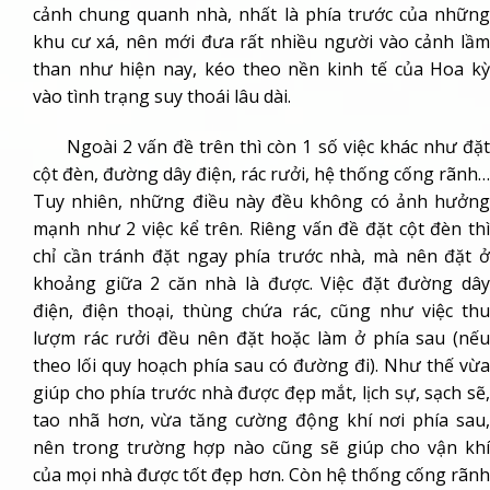
cảnh chung quanh nhà, nhất là phía trước của những
khu cư xá, nên mới đưa rất nhiều người vào cảnh lầm
than như hiện nay, kéo theo nền kinh tế của Hoa kỳ
vào tình trạng suy thoái lâu dài.
Ngoài 2 vấn đề trên thì còn 1 số việc khác như đặt
cột đèn, đường dây điện, rác rưởi, hệ thống cống rãnh…
Tuy nhiên, những điều này đều không có ảnh hưởng
mạnh như 2 việc kể trên. Riêng vấn đề đặt cột đèn thì
chỉ cần tránh đặt ngay phía trước nhà, mà nên đặt ở
khoảng giữa 2 căn nhà là được. Việc đặt đường dây
điện, điện thoại, thùng chứa rác, cũng như việc thu
lượm rác rưởi đều nên đặt hoặc làm ở phía sau (nếu
theo lối quy hoạch phía sau có đường đi). Như thế vừa
giúp cho phía trước nhà được đẹp mắt, lịch sự, sạch sẽ,
tao nhã hơn, vừa tăng cường động khí nơi phía sau,
nên trong trường hợp nào cũng sẽ giúp cho vận khí
của mọi nhà được tốt đẹp hơn. Còn hệ thống cống rãnh