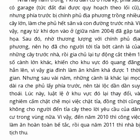
có garage (tức đất đai được quy hoạch theo lối cũ),
nhưng phía trước bị chính phủ địa phương trồng nhiều
cây lớn, làm che phủ hết sân và con đường trước nhà. Vì
vậy, ngay từ khi dọn vào ở (giữa năm 2004) đã gặp tai
họa. Sau đó, nhờ thương lượng với chính phủ địa
phương, nên họ đã cho người tới tỉa bớt cành lá của
những cây trước nhà, rồi gia chủ lại tự động cắt thêm 1
số cành lớn khác, khiến cho khu vực đó quang đãng
hẳn lên, vì vậy gia đình làm ăn khấm khá được 1 thời
gian. Nhưng sau vài năm, những cành lá khác lại mọc
dài ra che phủ lấy phía trước, nên tài lộc dần dần suy
thoái. Lúc này, luật lệ ở khu vực đó lại thay đổi, và
nghiêm cấm chặt chẽ mọi việc chặt tỉa, đồng thời cũng
không cho người đến tỉa cây theo lời yêu cầu của dân
cư trong vùng nữa. Vì vậy, đến năm 2010 thì công việc
làm ăn hoàn toàn bế tắc, rồi qua năm 2011 thì nhà bị
tịch thu.