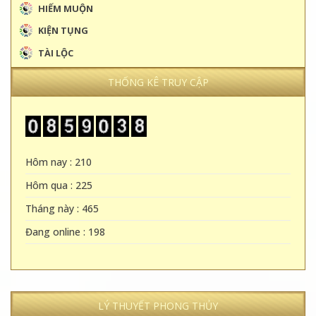
HIẾM MUỘN
KIỆN TỤNG
TÀI LỘC
THỐNG KÊ TRUY CẬP
Hôm nay : 210
Hôm qua : 225
Tháng này : 465
Đang online : 198
LÝ THUYẾT PHONG THỦY