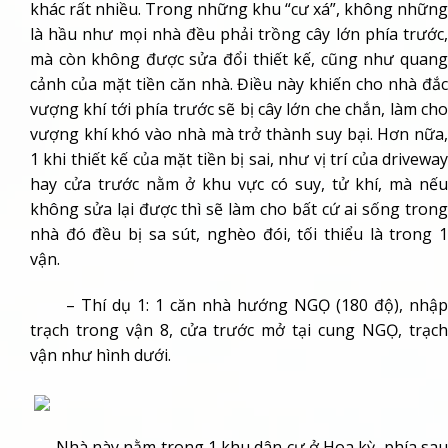
khác rất nhiều. Trong những khu “cư xá”, không những
là hầu như mọi nhà đều phải trồng cây lớn phía trước,
mà còn không được sửa đổi thiết kế, cũng như quang
cảnh của mặt tiền căn nhà. Điều này khiến cho nhà đắc
vượng khí tới phía trước sẽ bị cây lớn che chắn, làm cho
vượng khí khó vào nhà mà trở thành suy bại. Hơn nữa,
1 khi thiết kế của mặt tiền bị sai, như vị trí của driveway
hay cửa trước nằm ở khu vực có suy, tử khí, mà nếu
không sửa lại được thì sẽ làm cho bất cứ ai sống trong
nhà đó đều bị sa sút, nghèo đói, tối thiểu là trong 1
vận.
– Thí dụ 1: 1 căn nhà hướng NGỌ (180 độ), nhập
trạch trong vận 8, cửa trước mở tại cung NGỌ, trạch
vận như hình dưới.
Nhà này nằm trong 1 khu dân cư ở Hoa kỳ, phía sau