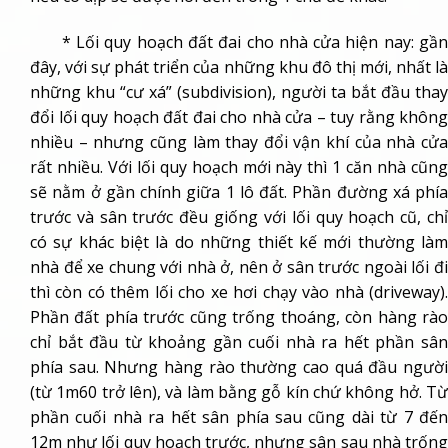
* Lối quy hoạch đất đai cho nhà cửa hiện nay:
gầ
đây, với sự phát triển của những khu đô thị mới, nhất là
những khu “cư xá” (subdivision), người ta bắt đầu thay
đổi lối quy hoạch đất đai cho nhà cửa – tuy rằng không
nhiều – nhưng cũng làm thay đổi vận khí của nhà cửa
rất nhiều. Với lối quy hoạch mới này thì 1 căn nhà cũng
sẽ nằm ở gần chính giữa 1 lô đất. Phần đường xá phía
trước và sân trước đều giống với lối quy hoạch cũ, chỉ
có sự khác biệt là do những thiết kế mới thường làm
nhà để xe chung với nhà ở, nên ở sân trước ngoài lối đi
thì còn có thêm lối cho xe hơi chạy vào nhà (driveway).
Phần đất phía trước cũng trống thoáng, còn hàng rào
chỉ bắt đầu từ khoảng gần cuối nhà ra hết phần sân
phía sau. Nhưng hàng rào thường cao quá đầu người
(từ 1m60 trở lên), và làm bằng gỗ kín chứ không hở. Từ
phần cuối nhà ra hết sân phía sau cũng dài từ 7 đến
12m như lối quy hoạch trước, nhưng sân sau nhà trống