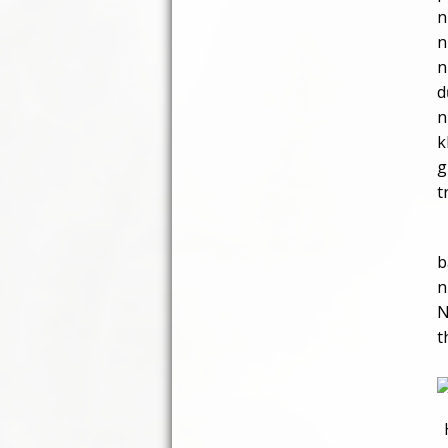
n
n
n
d
n
k
g
t
–
b
n
N
t
H