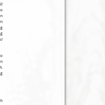
hữ
ho
ần
ơn
ng
ng
hư
ho
ần
h.
ng
nh