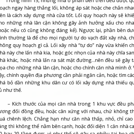
rong hình 15, những nhà ở phần bên trên đều được q
oạch ngay hàng thẳng lối, không áp sát hoặc che chắn nha
ên là cách xây dựng nhà cửa tốt. Lối quy hoạch này sẽ khi
ho những nhà lân cận không gây ảnh hưởng xấu cho nh
hoặc nếu có cũng không đáng kể). Ngược lại, phần bên dư
ình thường là để cho mọi người tự do vạch đất xây nhà, c
hông quy hoạch gì cả. Lối xây nhà “tự do” này vừa khiến c
hà này che lấn nhà kia, hoặc góc nhọn của nhà này chĩa sa
hà khác, hoặc nhà lấn ra sát mặt đường…nên đều sẽ gây t
ọa cho những nhà lân cận, hoặc cho chính căn nhà mình ở. 
ậy, chính quyền địa phương cần phải ngăn cản, hoặc tìm cá
há bỏ dần những khu dân cư có lối xây dựng nhà thiếu q
ủ như thế.
 Kích thước của mọi căn nhà trong 1 khu vực đều ph
ương đối đồng đều, hoặc cân xứng với nhau, chứ không t
uá chênh lệch. Chẳng hạn như căn nhà thấp, nhỏ, chỉ cao
ầng thì không thể nằm bên cạnh, hoặc đối diện 1 căn nhà c
0 hay 20 tầng được, vì như thế sẽ gây ra nhiều tai họa c