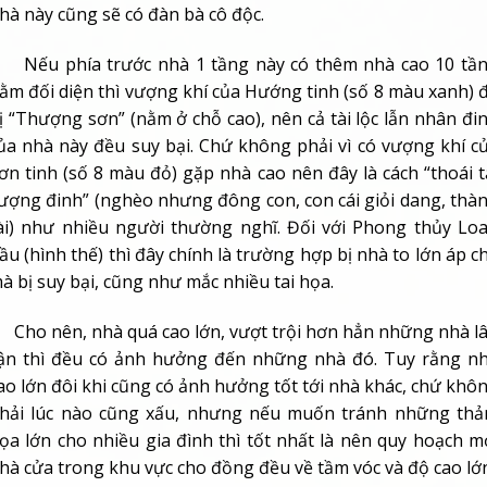
hà này cũng sẽ có đàn bà cô độc.
ếu phía trước nhà 1 tầng này có thêm nhà cao 10 tầ
ằm đối diện thì vượng khí của Hướng tinh (số 8 màu xanh) 
ị “Thượng sơn” (nằm ở chỗ cao), nên cả tài lộc lẫn nhân đi
ủa nhà này đều suy bại. Chứ không phải vì có vượng khí c
ơn tinh (số 8 màu đỏ) gặp nhà cao nên đây là cách “thoái t
ượng đinh” (nghèo nhưng đông con, con cái giỏi dang, thà
ài) như nhiều người thường nghĩ. Đối với Phong thủy Lo
ầu (hình thế) thì đây chính là trường hợp bị nhà to lớn áp c
à bị suy bại, cũng như mắc nhiều tai họa.
ho nên, nhà quá cao lớn, vượt trội hơn hẳn những nhà l
ận thì đều có ảnh hưởng đến những nhà đó. Tuy rằng n
ao lớn đôi khi cũng có ảnh hưởng tốt tới nhà khác, chứ khô
hải lúc nào cũng xấu, nhưng nếu muốn tránh những th
ọa lớn cho nhiều gia đình thì tốt nhất là nên quy hoạch m
hà cửa trong khu vực cho đồng đều về tầm vóc và độ cao lớ