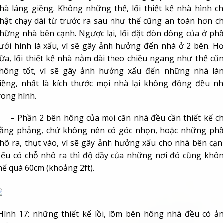
hà láng giềng. Không những thế, lối thiết kế nhà hình c
hật chạy dài từ trước ra sau như thế cũng an toàn hơn c
hững nhà bên cạnh. Ngược lại, lối đặt đòn dông của ở ph
ưới hình là xấu, vì sẽ gây ảnh hưởng đến nhà ở 2 bên. H
ữa, lối thiết kế nhà nằm dài theo chiều ngang như thế cũ
hông tốt, vì sẽ gây ảnh hướng xấu đến những nhà lá
iềng, nhất là kích thước mọi nhà lại không đồng đều n
rong hình.
 Phần 2 bên hông của mọi căn nhà đều cần thiết kế c
ằng phẳng, chứ không nên có góc nhọn, hoặc những ph
hô ra, thụt vào, vì sẽ gây ảnh hưởng xấu cho nhà bên cạn
ếu có chỗ nhô ra thì độ dầy của những nơi đó cũng khô
hể quá 60cm (khoảng 2ft).
ình 17: những thiết kế lồi, lõm bên hông nhà đều có ả