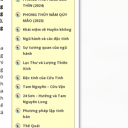
THÌN (2024)
ng
ng
PHONG THỦY NĂM QÚY
),
MÃO (2023)
ng
Khái niệm về Huyền không
Ngũ hành và các đặc tính
ủa
Sự tương quan của ngũ
hành
ng
hì
Lạc Thư và Lượng Thiên
Xích
ng
có
Đặc tính của Cửu Tinh
ch
Tam Nguyên – Cửu Vận
ịa
24 Sơn – Hướng và Tam
nh
Nguyên Long
kế
Phương pháp lập tinh
cá
bàn
Thế Quái