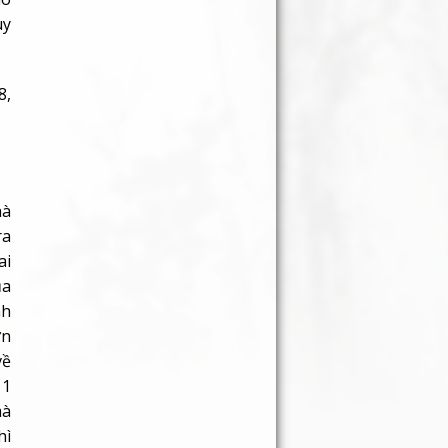
ùy
8,
hà
ra
ai
ủa
nh
ơn
về
 1
mà
hì