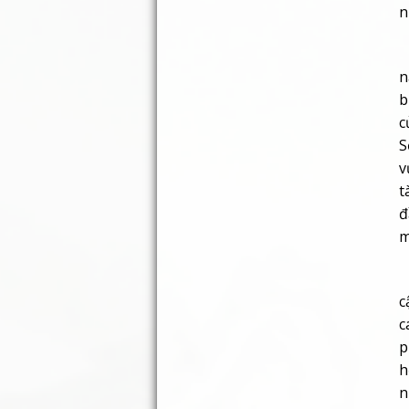
n
N
n
b
c
S
v
t
đ
m
C
c
c
p
h
n