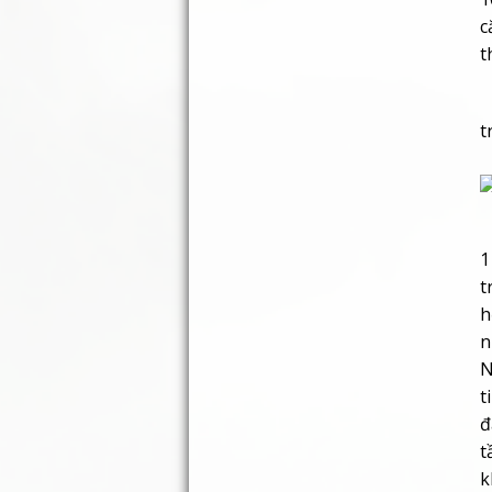
c
t
*
t
N
1
t
h
n
N
t
đ
t
k