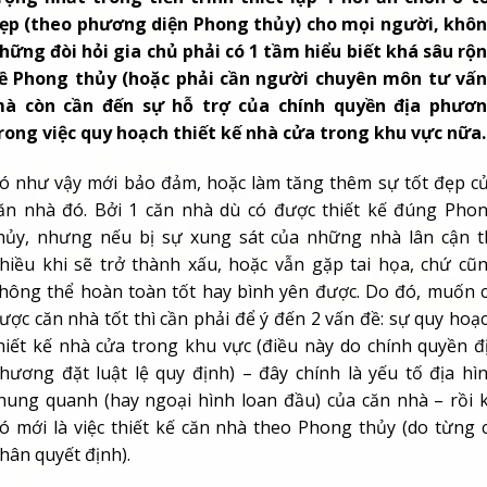
ẹp (theo phương diện Phong thủy) cho mọi người, khô
hững đòi hỏi gia chủ phải có 1 tầm hiểu biết khá sâu rộ
ề Phong thủy (hoặc phải cần người chuyên môn tư vấn
à còn cần đến sự hỗ trợ của chính quyền địa phươ
rong việc quy hoạch thiết kế nhà cửa trong khu vực nữa.
ó như vậy mới bảo đảm, hoặc làm tăng thêm sự tốt đẹp c
ăn nhà đó. Bởi 1 căn nhà dù có được thiết kế đúng Pho
hủy, nhưng nếu bị sự xung sát của những nhà lân cận t
hiều khi sẽ trở thành xấu, hoặc vẫn gặp tai họa, chứ cũ
hông thể hoàn toàn tốt hay bình yên được. Do đó, muốn 
ược căn nhà tốt thì cần phải để ý đến 2 vấn đề: sự quy hoạ
hiết kế nhà cửa trong khu vực (điều này do chính quyền đ
hương đặt luật lệ quy định) – đây chính là yếu tố địa hì
hung quanh (hay ngoại hình loan đầu) của căn nhà – rồi 
ó mới là việc thiết kế căn nhà theo Phong thủy (do từng 
hân quyết định).