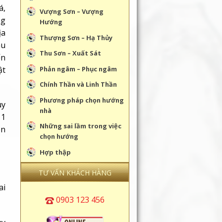
á,
Vượng Sơn – Vượng
ng
Hướng
ịa
Thượng Sơn – Hạ Thủy
hu
Thu Sơn – Xuất Sát
ến
ật
Phản ngâm – Phục ngâm
Chính Thần và Linh Thần
Phương pháp chọn hướng
uy
nhà
 1
Những sai lầm trong việc
ên
chọn hướng
Hợp thập
TƯ VẤN KHÁCH HÀNG
ai
0903 123 456