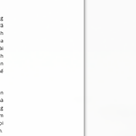
ng
đã
nh
ủa
ài
nh
an
hế
ân
hà
ng
ảm
ọi
n.