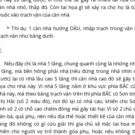
ăn nhà nhỏ, thấp đó. Còn tai họa gì sẽ xảy ra cho họ là t
huộc vào trạch vận của căn nhà.
 Thí dụ: 1 căn nhà hướng DẬU, nhập trạch trong vận 
rạch vận như bảng dưới.
ếu đây chỉ là nhà 1 tầng, chung quanh cũng là những n
 tầng, mà bên hông phải nhà (nếu đứng trong nhà nhìn 
rước) lại có nhà lầu cao 5 tầng thì căn nhà cao đó sẽ gây t
ọa cho nhà này. Vì nhà 5 tầng nằm ở khu vực phía BẮC c
hà này, mà theo bảng trạch vận trên thì phía BẮC có Sơn ti
hị Hắc (số 2 màu đỏ), nơi đó lại có nhà cao, khiến cho S
inh số 2 có chỗ cao chiếm đóng mà gây tác hại. Vì số 2 chủ 
àn bà, quả phụ, nên nếu địa thế hoặc thiết kế của căn nhà
ầng đó không có gì cứu giải thì gia chủ sẽ mắc tai họa 
hiến cho người vợ trở thành góa phụ, hoặc nếu không t