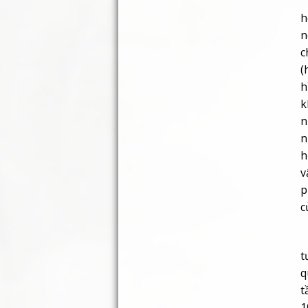
T
h
n
c
(
h
k
n
n
h
v
p
c
–
t
q
t
1