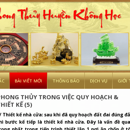
ẮC
BÀI VIẾT MỚI
THÔNG BÁO
DỊCH VỤ
GIỚI
PHONG THỦY TRONG VIỆC QUY HOẠCH &
HIẾT KẾ (5)
/ Thiết kế nhà cửa:
sau khi đã quy hoạch đất đai đúng đ
hì bước kế tiếp là thiết kế nhà cửa. Đây là vấn đề qu
rọng nhất trong tiến trình thiết lập 1 nơi ăn chốn ở t