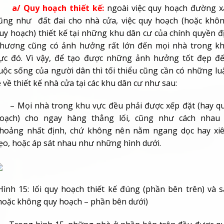
a/ Quy hoạch thiết kế:
ngoài việc quy hoạch đường x
ũng như đất đai cho nhà cửa, việc quy hoạch (hoặc khô
uy hoạch) thiết kế tại những khu dân cư của chính quyền đ
hương cũng có ảnh hưởng rất lớn đến mọi nhà trong k
ực đó. Vì vậy, để tạo được những ảnh hưởng tốt đẹp đ
uộc sống của người dân thì tối thiểu cũng cần có những lu
ệ về thiết kế nhà cửa tại các khu dân cư như sau:
 Mọi nhà trong khu vực đều phải được xếp đặt (hay q
oạch) cho ngay hàng thẳng lối, cũng như cách nhau
hoảng nhất định, chứ không nên nằm ngang dọc hay xi
ẹo, hoặc áp sát nhau như những hình dưới.
ình 15: lối quy hoạch thiết kế đúng (phần bên trên) và s
hoặc không quy hoạch – phần bên dưới)