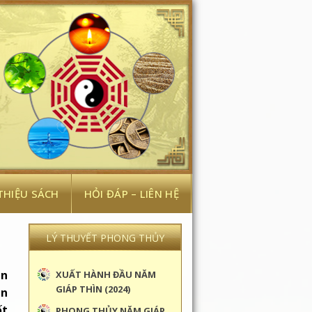
 THIỆU SÁCH
HỎI ĐÁP – LIÊN HỆ
LÝ THUYẾT PHONG THỦY
ắn
XUẤT HÀNH ĐẦU NĂM
GIÁP THÌN (2024)
an
ốt
PHONG THỦY NĂM GIÁP