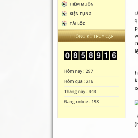
HIẾM MUỘN
c
KIỆN TỤNG
q
TÀI LỘC
p
v
THỐNG KÊ TRUY CẬP
c
l
–
Hôm nay : 297
h
k
Hôm qua : 216
x
Tháng này : 343
Đang online : 198
H
(