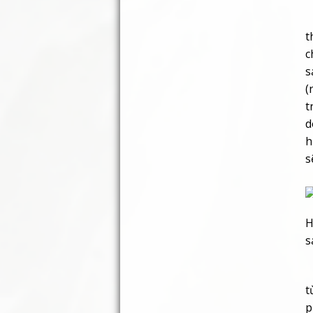
–
t
c
s
(
t
d
h
s
H
s
T
t
p