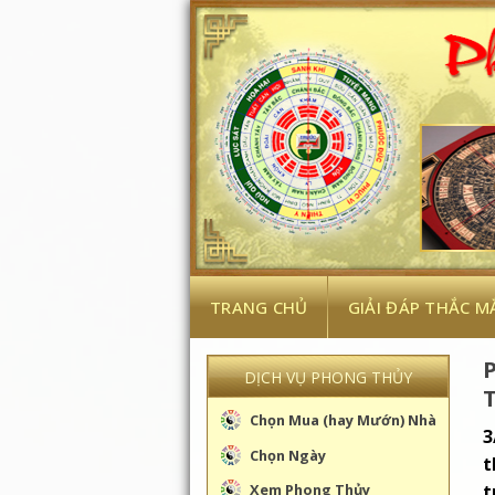
Skip
to
content
TRANG CHỦ
GIẢI ĐÁP THẮC M
DỊCH VỤ PHONG THỦY
T
Chọn Mua (hay Mướn) Nhà
3
Chọn Ngày
t
t
Xem Phong Thủy