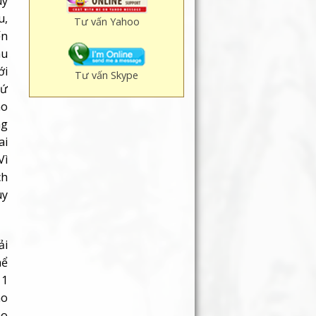
uy
u,
Tư vấn Yahoo
ến
au
ới
Tư vấn Skype
hứ
ho
ng
ai
Vì
ch
uy
ải
hể
 1
ao
ho