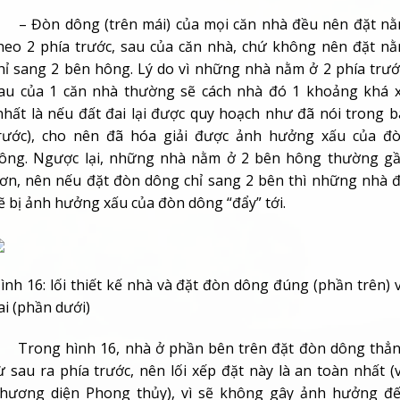
 Đòn dông (trên mái) của mọi căn nhà đều nên đặt n
heo 2 phía trước, sau của căn nhà, chứ không nên đặt n
hỉ sang 2 bên hông. Lý do vì những nhà nằm ở 2 phía trướ
au của 1 căn nhà thường sẽ cách nhà đó 1 khoảng khá 
nhất là nếu đất đai lại được quy hoạch như đã nói trong b
rước), cho nên đã hóa giải được ảnh hưởng xấu của đ
ông. Ngược lại, những nhà nằm ở 2 bên hông thường g
ơn, nên nếu đặt đòn dông chỉ sang 2 bên thì những nhà 
ẽ bị ảnh hưởng xấu của đòn dông “đẩy” tới.
ình 16: lối thiết kế nhà và đặt đòn dông đúng (phần trên) 
ai (phần dưới)
rong hình 16, nhà ở phần bên trên đặt đòn dông thẳ
ừ sau ra phía trước, nên lối xếp đặt này là an toàn nhất (
hương diện Phong thủy), vì sẽ không gây ảnh hưởng đ