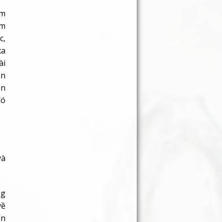
ằm
ằm
c,
xa
ài
òn
ần
đó
và
ng
về
ến