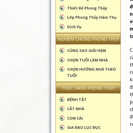
đ
Thiết Kế Phong Thủy
n
Lớp Phong Thủy Hàm Thụ
v
Dịch Vụ
m
t
NGHIỆM CHỨNG PHONG THỦY
C
CÚNG SAO GIẢI HẠN
c
CHỌN TUỔI LÀM NHÀ
t
CHỌN HƯỚNG NHÀ THEO
n
TUỔI
k
đ
THỰC HÀNH PHONG THỦY
t
BỆNH TẬT
p
c
CẤT NHÀ
đ
CON CÁI
n
GIA ĐẠO LỤC ĐỤC