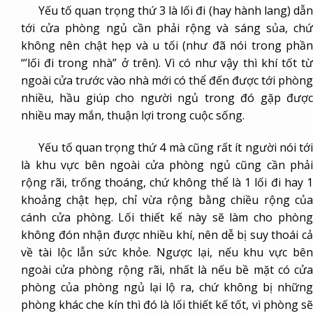
Yếu tố quan trọng thứ 3 là lối đi (hay hành lang) dẫn
tới cửa phòng ngủ cần phải rộng và sáng sủa, chứ
không nên chật hẹp và u tối (như đã nói trong phần
“’lối đi trong nhà” ở trên). Vì có như vậy thì khí tốt từ
ngoài cửa trước vào nhà mới có thể đến được tới phòng
nhiều, hầu giúp cho người ngủ trong đó gặp được
nhiều may mắn, thuận lợi trong cuộc sống.
Yếu tố quan trọng thứ 4 mà cũng rất ít người nói tới
là khu vực bên ngoài cửa phòng ngủ cũng cần phải
rộng rãi, trống thoáng, chứ không thể là 1 lối đi hay 1
khoảng chật hẹp, chỉ vừa rộng bằng chiều rộng của
cánh cửa phòng. Lối thiết kế này sẽ làm cho phòng
không đón nhận được nhiều khí, nên dễ bị suy thoái cả
về tài lộc lẫn sức khỏe. Ngược lại, nếu khu vực bên
ngoài cửa phòng rộng rãi, nhất là nếu bề mặt có cửa
phòng của phòng ngủ lại lộ ra, chứ không bị những
phòng khác che kín thì đó là lối thiết kế tốt, vì phòng sẽ