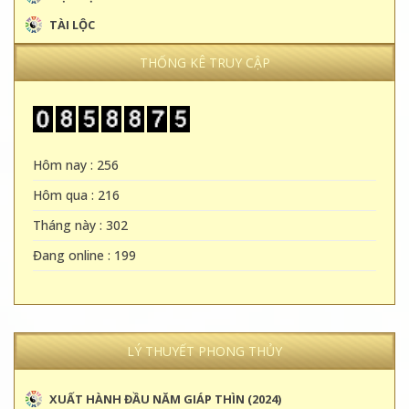
TÀI LỘC
THỐNG KÊ TRUY CẬP
Hôm nay : 256
Hôm qua : 216
Tháng này : 302
Đang online : 199
LÝ THUYẾT PHONG THỦY
XUẤT HÀNH ĐẦU NĂM GIÁP THÌN (2024)