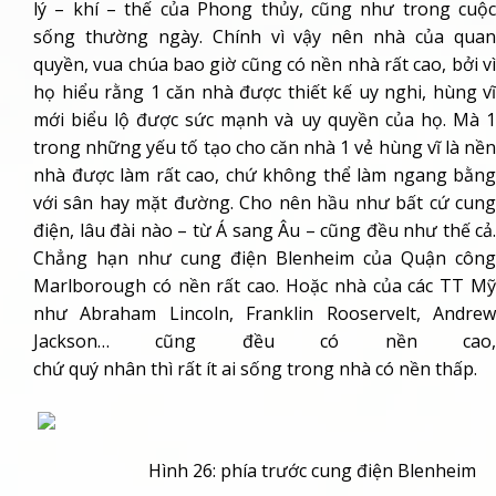
lý – khí – thế của Phong thủy, cũng như trong cuộc
sống thường ngày. Chính vì vậy nên nhà của quan
quyền, vua chúa bao giờ cũng có nền nhà rất cao, bởi vì
họ hiểu rằng 1 căn nhà được thiết kế uy nghi, hùng vĩ
mới biểu lộ được sức mạnh và uy quyền của họ. Mà 1
trong những yếu tố tạo cho căn nhà 1 vẻ hùng vĩ là nền
nhà được làm rất cao, chứ không thể làm ngang bằng
với sân hay mặt đường. Cho nên hầu như bất cứ cung
điện, lâu đài nào – từ Á sang Âu – cũng đều như thế cả.
Chẳng hạn như cung điện Blenheim của Quận công
Marlborough có nền rất cao. Hoặc nhà của các TT Mỹ
như Abraham Lincoln, Franklin Rooservelt, Andrew
Jackson… cũng đều có nền cao,
chứ quý nhân thì rất ít ai sống trong nhà có nền thấp.
Hình 26: phía trước cung điện Blenheim