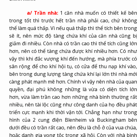
a/ Trần nhà:
1 căn nhà muốn có thiết kế bê
trong tốt thì trước hết trần nhà phải cao, chứ không
thể làm quá thấp. Vì nếu quá thấp thì thể tích bên trong
sẽ ít, nên mức độ tàng chứa khí của căn nhà cũng bị
giảm đi nhiều. Còn nhà có trần cao thì thể tích cũng lớn
hơn, nên có thể tàng chứa được khí nhiều hơn. Có như
vậy thì khi đắc vượng khí đến hướng, mà phía trước có
sân rộng để cho khí hội tụ, có cửa để thu nạp khí vào,
bên trong dung lượng tàng chứa khí lại lớn thì nhà mới
càng phát mạnh mẽ hơn. Chính vì vậy nên nhà của quan
quyền, đại phú không những là vừa có diện tích lớn
hơn, vừa làm trần cao hơn những nhà bình thường rất
nhiều, nên tài lộc cũng như công danh của họ đều phát
triển cực mạnh khi thời vận tới. Chẳng hạn như trong
hình của 2 cung điện Blenheim và Buckingham bên
dưới đều có trần rất cao, nên đều là chỗ ở của vua chúa,
hoặc danh gia vọng tộc trong xã hội. Còn với nhà bình