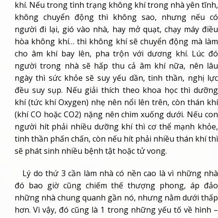
khí. Nếu trong tình trạng không khí trong nhà yên tĩnh,
không chuyển động thì không sao, nhưng nếu có
người đi lại, gió vào nhà, hay mở quạt, chạy máy điều
hòa không khí… thì không khí sẽ chuyển động mà làm
cho âm khí bay lên, pha trộn với dương khí. Lúc đó
người trong nhà sẽ hấp thu cả âm khí nữa, nên lâu
ngày thì sức khỏe sẽ suy yếu dần, tinh thần, nghị lực
đều suy sụp. Nếu giải thích theo khoa học thì dưỡng
khí (tức khí Oxygen) nhẹ nên nổi lên trên, còn thán khí
(khí CO hoặc CO2) nặng nên chìm xuống dưới. Nếu con
người hít phải nhiều dưỡng khí thì cơ thể mạnh khỏe,
tinh thần phấn chấn, còn nếu hít phải nhiều thán khí thì
sẽ phát sinh nhiều bệnh tật hoặc tử vong.
Lý do thứ 3 cần làm nhà có nền cao là vì những nhà
đó bao giờ cũng chiếm thế thượng phong, áp đảo
những nhà chung quanh gần nó, nhưng nằm dưới thấp
hơn. Vì vậy, đó cũng là 1 trong những yếu tố về hình –