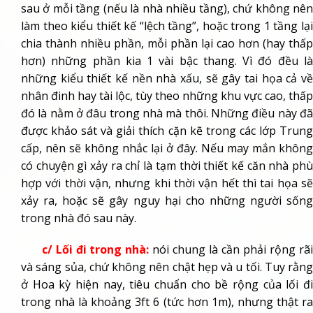
sau ở mỗi tầng (nếu là nhà nhiều tầng), chứ không nên
làm theo kiểu thiết kế “lệch tầng”, hoặc trong 1 tầng lại
chia thành nhiều phần, mỗi phần lại cao hơn (hay thấp
hơn) những phần kia 1 vài bậc thang. Vì đó đều là
những kiểu thiết kế nền nhà xấu, sẽ gây tai họa cả về
nhân đinh hay tài lộc, tùy theo những khu vực cao, thấp
đó là nằm ở đâu trong nhà mà thôi. Những điều này đã
được khảo sát và giải thích cặn kẽ trong các lớp Trung
cấp, nên sẽ không nhắc lại ở đây. Nếu may mắn không
có chuyện gì xảy ra chỉ là tạm thời thiết kế căn nhà phù
hợp với thời vận, nhưng khi thời vận hết thì tai họa sẽ
xảy ra, hoặc sẽ gây nguy hại cho những người sống
trong nhà đó sau này.
c/ Lối đi trong nhà:
nói chung là cần phải rộng rã
và sáng sủa, chứ không nên chật hẹp và u tối. Tuy rằng
ở Hoa kỳ hiện nay, tiêu chuẩn cho bề rộng của lối đi
trong nhà là khoảng 3ft 6 (tức hơn 1m), nhưng thật ra