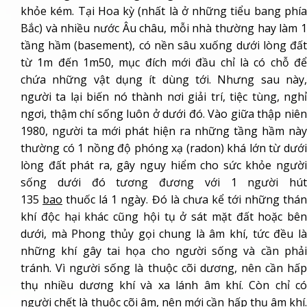
khỏe kém. Tại Hoa kỳ (nhất là ở những tiểu bang phía
Bắc) và nhiều nước Âu châu, mỗi nhà thường hay làm 1
tầng hầm (basement), có nền sâu xuống dưới lòng đất
từ 1m đến 1m50, mục đích mới đầu chỉ là có chỗ để
chứa những vật dụng ít dùng tới. Nhưng sau này,
người ta lại biến nó thành nơi giải trí, tiệc tùng, nghỉ
ngơi, thậm chí sống luôn ở dưới đó. Vào giữa thập niên
1980, người ta mới phát hiện ra những tầng hầm này
thường có 1 nồng độ phóng xạ (radon) khá lớn từ dưới
lòng đất phát ra, gây nguy hiểm cho sức khỏe người
sống dưới đó tương đương với 1 người hút
135
bao
thuốc lá 1 ngày. Đó là chưa kể tới những thá
khí độc hại khác cũng hội tụ ở sát mặt đất hoặc bên
dưới, mà Phong thủy gọi chung là âm khí, tức đều là
những khí gây tai họa cho người sống và cần phải
tránh. Vì người sống là thuộc cõi dương, nên cần hấp
thụ nhiều dương khí và xa lánh âm khí. Còn chỉ có
người chết là thuộc cõi âm, nên mới cần hấp thụ âm khí.