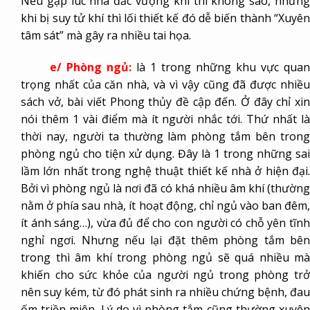
Nếu gặp lúc nhà đắc vượng khí thì không sao, nhưng
khi bị suy tử khí thì lối thiết kế đó dễ biến thành “Xuyên
tâm sát” mà gây ra nhiều tai họa.
e/ Phòng ngủ:
là 1 trong những khu vực quan
trọng nhất của căn nhà, và vì vậy cũng đã được nhiều
sách vở, bài viết Phong thủy đề cập đến. Ở đây chỉ xin
nói thêm 1 vài điểm mà ít người nhắc tới. Thứ nhất là
thời nay, người ta thường làm phòng tắm bên trong
phòng ngủ cho tiện xử dụng. Đây là 1 trong những sai
lầm lớn nhất trong nghệ thuật thiết kế nhà ở hiện đại.
Bởi vì phòng ngủ là nơi đã có khá nhiều âm khí (thường
nằm ở phía sau nhà, ít hoạt động, chỉ ngủ vào ban đêm,
ít ánh sáng…), vừa đủ để cho con người có chỗ yên tĩnh
nghỉ ngơi. Nhưng nếu lại đặt thêm phòng tắm bên
trong thì âm khí trong phòng ngủ sẽ quá nhiều mà
khiến cho sức khỏe của người ngủ trong phòng trở
nên suy kém, từ đó phát sinh ra nhiều chứng bệnh, đau
ốm triền miên. Lý do vì phòng tắm cũng thường xuyên