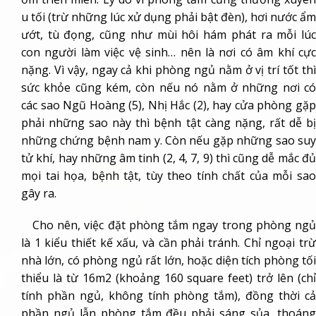
u tối (trừ những lúc xử dụng phải bật đèn), hơi nước ẩm
ướt, tù đọng, cũng như mùi hôi hám phát ra mỗi lúc
con người làm việc vệ sinh… nên là nơi có âm khí cực
nặng. Vì vậy, ngay cả khi phòng ngủ nằm ở vị trí tốt thì
sức khỏe cũng kém, còn nếu nó nằm ở những nơi có
các sao Ngũ Hoàng (5), Nhị Hắc (2), hay cửa phòng gặp
phải những sao này thì bệnh tật càng nặng, rất dễ bị
những chứng bệnh nam y. Còn nếu gặp những sao suy
tử khí, hay những âm tinh (2, 4, 7, 9) thì cũng dễ mắc đủ
mọi tai họa, bệnh tật, tùy theo tính chất của mỗi sao
gây ra.
Cho nên, việc đặt phòng tắm ngay trong phòng ngủ
là 1 kiểu thiết kế xấu, và cần phải tránh. Chỉ ngoại trừ
nhà lớn, có phòng ngủ rất lớn, hoặc diện tích phòng tối
thiểu là từ 16m2 (khoảng 160 square feet) trở lên (chỉ
tính phần ngủ, không tính phòng tắm), đồng thời cả
phần ngủ lẫn phòng tắm đều phải sáng sủa, thoáng