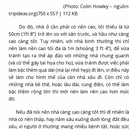
(Photo: Colin Howley – nguồn:
tripideas.org)
750 x 557 | 112 KB
Do đó, nhà ở cần phải có nền cao, tối thiểu là từ
50cm (1ft 8”) trở lên so với sân trước, và hầu như càng
cao càng tốt. Tuy nhiên, với nhà bình thường thì chỉ
nên làm nền cao tối đa là 1m (khoảng 3 ft 4”), để vừa
tránh tạo ra thế áp đảo với những nhà chung quanh
(và có thể gây tai họa cho họ), vừa tránh được việc phải
làm bậc thềm quá dài (mà lại nhỏ hẹp) đi lên, vì điều này
sẽ làm cho hình thế của căn nhà xấu đi. Còn chỉ có
những nhà bề thế, hoặc lâu đài, cung điện, có thể làm
bậc thềm rộng lớn thì mới nên làm nền cao hơn mức
đó.
Nếu đã nói nền nhà càng cao càng tốt thì dĩ nhiên là
nhà có nền thấp, hay nằm sâu xuống dưới lòng đất đều
xấu, vì người ở thường mang nhiều bệnh tật, hoặc sức