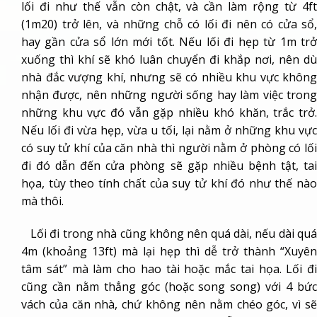
lối đi như thế vẫn còn chật, và cần làm rộng từ 4ft
(1m20) trở lên, và những chỗ có lối đi nên có cửa sổ,
hay gần cửa sổ lớn mới tốt. Nếu lối đi hẹp từ 1m trở
xuống thì khí sẽ khó luân chuyển đi khắp nơi, nên dù
nhà đắc vượng khí, nhưng sẽ có nhiều khu vực không
nhận được, nên những người sống hay làm việc trong
những khu vực đó vẫn gặp nhiều khó khăn, trắc trở.
Nếu lối đi vừa hẹp, vừa u tối, lại nằm ở những khu vực
có suy tử khí của căn nhà thì người nằm ở phòng có lối
đi đó dẫn đến cửa phòng sẽ gặp nhiều bệnh tật, tai
họa, tùy theo tính chất của suy tử khí đó như thế nào
mà thôi.
Lối đi trong nhà cũng không nên quá dài, nếu dài quá
4m (khoảng 13ft) mà lại hẹp thì dễ trở thành “Xuyên
tâm sát” mà làm cho hao tài hoặc mắc tai họa. Lối đi
cũng cần nằm thẳng góc (hoặc song song) với 4 bức
vách của căn nhà, chứ không nên nằm chéo góc, vì sẽ