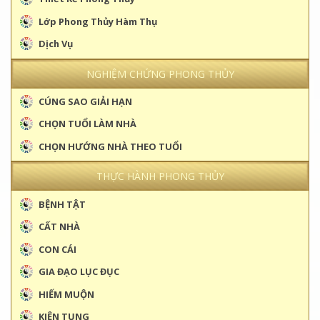
Lớp Phong Thủy Hàm Thụ
Dịch Vụ
NGHIỆM CHỨNG PHONG THỦY
CÚNG SAO GIẢI HẠN
CHỌN TUỔI LÀM NHÀ
CHỌN HƯỚNG NHÀ THEO TUỔI
THỰC HÀNH PHONG THỦY
BỆNH TẬT
CẤT NHÀ
CON CÁI
GIA ĐẠO LỤC ĐỤC
HIẾM MUỘN
KIỆN TỤNG