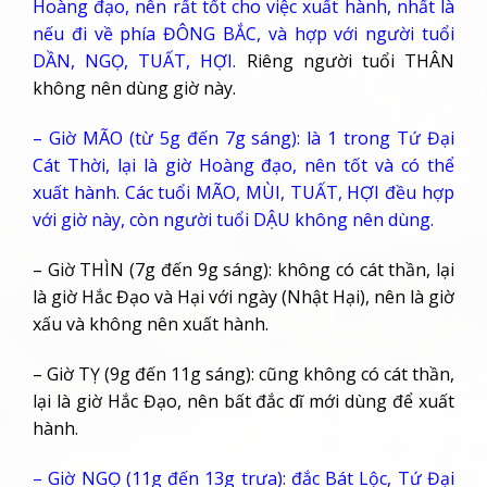
Hoàng đạo, nên rất tốt cho việc xuất hành, nhất là
nếu đi về phía ĐÔNG BẮC, và hợp với người tuổi
DẦN, NGỌ, TUẤT, HỢI.
Riêng người tuổi THÂN
không nên dùng giờ này.
– Giờ MÃO (từ 5g đến 7g sáng): là 1 trong Tứ Đại
Cát Thời, lại là giờ Hoàng đạo, nên tốt và có thể
xuất hành. Các tuổi MÃO, MÙI, TUẤT, HỢI đều hợp
với giờ này, còn người tuổi DẬU không nên dùng.
– Giờ THÌN (7g đến 9g sáng): không có cát thần, lại
là giờ Hắc Đạo và Hại với ngày (Nhật Hại), nên là giờ
xấu và không nên xuất hành.
– Giờ TỴ (9g đến 11g sáng): cũng không có cát thần,
lại là giờ Hắc Đạo, nên bất đắc dĩ mới dùng để xuất
hành.
– Giờ NGỌ (11g đến 13g trưa): đắc Bát Lộc, Tứ Đại