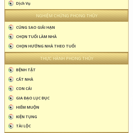
Dịch Vụ
NGHIỆM CHỨNG PHONG THỦY
CÚNG SAO GIẢI HẠN
CHỌN TUỔI LÀM NHÀ
CHỌN HƯỚNG NHÀ THEO TUỔI
THỰC HÀNH PHONG THỦY
BỆNH TẬT
CẤT NHÀ
CON CÁI
GIA ĐẠO LỤC ĐỤC
HIẾM MUỘN
KIỆN TỤNG
TÀI LỘC