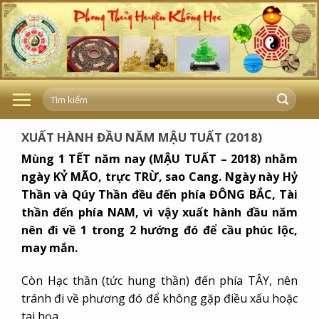
Skip
to
content
XUẤT HÀNH ĐẦU NĂM MẬU TUẤT (2018)
Mùng 1 TẾT năm nay (MẬU TUẤT – 2018) nhằm
ngày KỶ MÃO, trực TRỪ, sao Cang. Ngày này Hỷ
Thần và Qúy Thần đều đến phía ĐÔNG BẮC, Tài
thần đến phía NAM, vì vậy xuất hành đầu năm
nên đi về 1 trong 2 hướng đó để cầu phúc lộc,
may mắn.
Còn Hạc thần (tức hung thần) đến phía TÂY, nên
tránh đi về phương đó để không gặp điều xấu hoặc
tai họa.