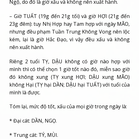
Ngộ, do đó là giờ xấu và không nên xuất hành.
– Giờ TUẤT (19g đến 21g tối) và giờ HỢI (21g đến
23g đêm): tuy Nhị Hợp hay Tam hợp với ngày MÃO,
nhưng đều phạm Tuần Trung Không Vong nên lộc
kém, lại là giờ Hắc Đạo, vì vậy đều xấu và không
nên xuất hành.
Riêng 2 tuổi TỴ, DẬU không có giờ nào hợp với
mình thì có thể chọn 1 giờ tốt nào đó, miễn sao giờ
đó không xung (TỴ xung HỢI; DẬU xung MÃO)
không Hại (TỴ hại DẦN; DẬU hại TUẤT) với tuổi của
mình là được.
Tóm lại, mức độ tốt, xấu của mọi giờ trong ngày là:
* Đại cát: DẦN, NGỌ.
* Trung cát: TÝ, MÙI.