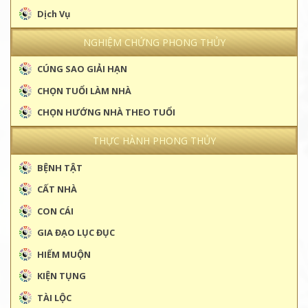
Dịch Vụ
NGHIỆM CHỨNG PHONG THỦY
CÚNG SAO GIẢI HẠN
CHỌN TUỔI LÀM NHÀ
CHỌN HƯỚNG NHÀ THEO TUỔI
THỰC HÀNH PHONG THỦY
BỆNH TẬT
CẤT NHÀ
CON CÁI
GIA ĐẠO LỤC ĐỤC
HIẾM MUỘN
KIỆN TỤNG
TÀI LỘC