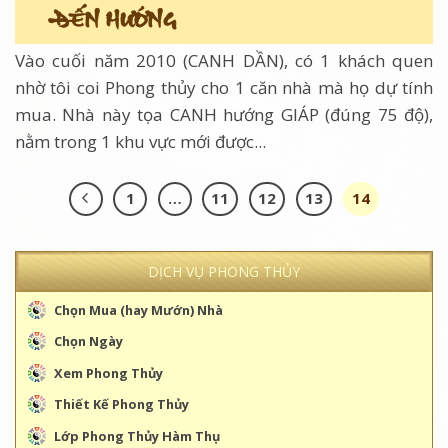
ĐẾN HƯỚNG
Vào cuối năm 2010 (CANH DẦN), có 1 khách quen
nhờ tôi coi Phong thủy cho 1 căn nhà mà họ dự tính
mua. Nhà này tọa CANH hướng GIÁP (đúng 75 độ),
nằm trong 1 khu vực mới được...
1
…
11
12
13
14
DỊCH VỤ PHONG THỦY
Chọn Mua (hay Mướn) Nhà
Chọn Ngày
Xem Phong Thủy
Thiết Kế Phong Thủy
Lớp Phong Thủy Hàm Thụ