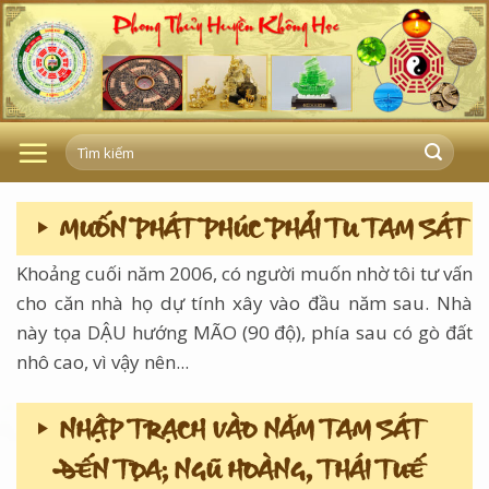
Skip
to
content
MUỐN PHÁT PHÚC PHẢI TU TAM SÁT
Khoảng cuối năm 2006, có người muốn nhờ tôi tư vấn
cho căn nhà họ dự tính xây vào đầu năm sau. Nhà
này tọa DẬU hướng MÃO (90 độ), phía sau có gò đất
nhô cao, vì vậy nên...
NHẬP TRẠCH VÀO NĂM TAM SÁT
ĐẾN TỌA; NGŨ HOÀNG, THÁI TUẾ